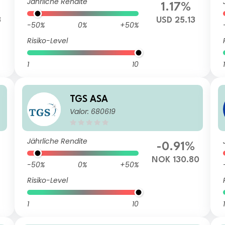
Jährliche Rendite
1.17%
3
USD 25.13
-50%
0%
+50%
Risiko-Level
1
10
1
TGS ASA
Valor: 680619
Jährliche Rendite
-0.91%
6
NOK 130.80
-50%
0%
+50%
Risiko-Level
1
10
1