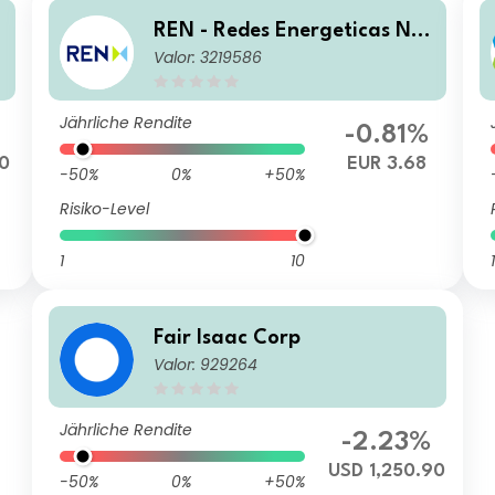
REN - Redes Energeticas Nac
Valor: 3219586
ionais SGPS, SA
Jährliche Rendite
-0.81%
0
EUR 3.68
-50%
0%
+50%
Risiko-Level
1
10
1
Fair Isaac Corp
Valor: 929264
Jährliche Rendite
-2.23%
USD 1,250.90
-50%
0%
+50%