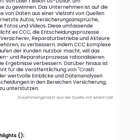
 von über 1 Billion US-Dollar, um 
e zu gewinnen. Das Unternehmen ist auf die 
 von Daten aus einer Vielzahl von Quellen 
vernetzte Autos, Versicherungsansprüche, 
 Fotos und Videos. Diese umfassende 
icht es CCC, die Entscheidungsprozesse 
 Versicherer, Reparaturbetriebe und Akteure 
gehören, zu verbessern. Indem CCC komplexe 
ufen der Kunden nutzbar macht, will das 
n- und Reparaturprozesse rationalisieren 
die Ergebnisse verbessern. Darüber hinaus ist 
 für die Veröffentlichung von "Crash 
der wertvolle Einblicke und Datenanalysen 
scheidungen in den Bereichen Versicherung, 
zu unterstützen.
Zusammengefasst aus der Quelle mit einem LLM
lights ():