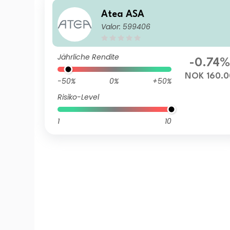
Atea ASA
Valor: 599406
Jährliche Rendite
-0.74%
NOK 160.0
-50%
0%
+50%
Risiko-Level
1
10