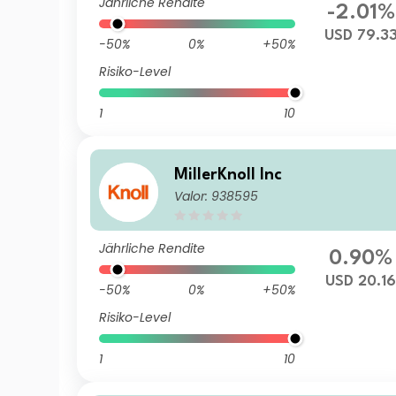
Jährliche Rendite
-2.01%
USD 79.3
-50%
0%
+50%
Risiko-Level
1
10
MillerKnoll Inc
Valor: 938595
Jährliche Rendite
0.90%
USD 20.1
-50%
0%
+50%
Risiko-Level
1
10