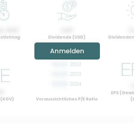
y, 2022
0.00
0
stichtag
Dividende (USD)
Dividenden
Anmelden
00.00
2022
00.00
2023
00.00
2024
00
EPS (Gewi
o (KGV)
Voraussichtliches P/E Ratio
(