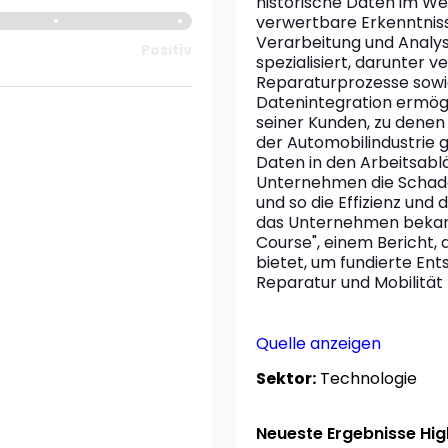
historische Daten im Wert
verwertbare Erkenntniss
Verarbeitung und Analyse
Positiv
spezialisiert, darunter 
Reparaturprozesse sowie
Datenintegration ermögl
seiner Kunden, zu denen
der Automobilindustrie 
Daten in den Arbeitsablä
Unternehmen die Schade
und so die Effizienz und 
das Unternehmen bekannt
Course", einem Bericht, 
bietet, um fundierte Ent
Reparatur und Mobilität 
Quelle anzeigen
Sektor:
Technologie
Neueste Ergebnisse High