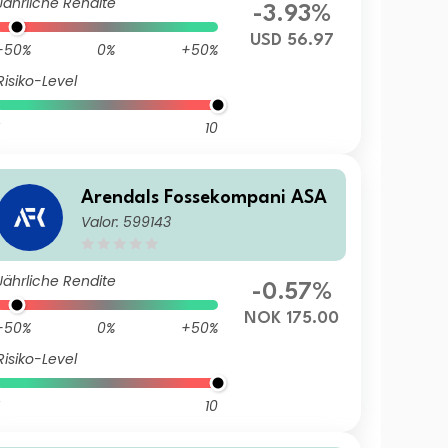
Jährliche Rendite
-3.93%
USD 56.97
-50%
0%
+50%
Risiko-Level
10
Arendals Fossekompani ASA
Valor: 599143
Jährliche Rendite
-0.57%
NOK 175.00
-50%
0%
+50%
Risiko-Level
10