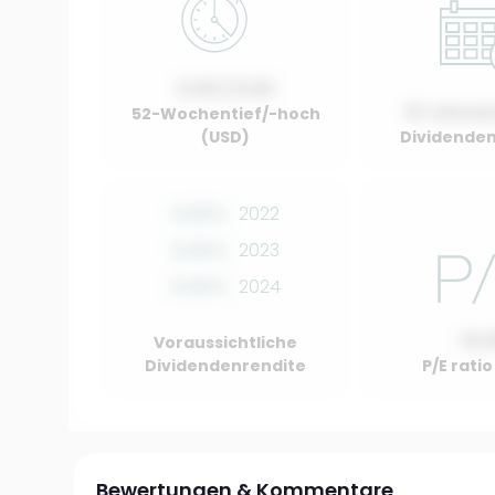
0.00 / 0.00
01 Januar
52-Wochentief/-hoch
(USD)
Dividenden
0.00%
2022
0.00%
2023
0.00%
2024
10.
Voraussichtliche
Dividendenrendite
P/E rati
Bewertungen & Kommentare