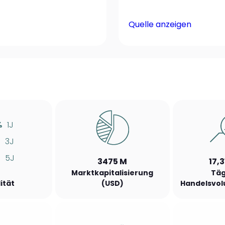
Quelle anzeigen
%
1J
%
3J
%
5J
3475 M
17,
Marktkapitalisierung
Täg
lität
(USD)
Handelsvol