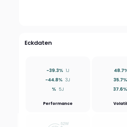
Eckdaten
-39.3%
1J
48.7
-44.8%
3J
35.7
%
5J
37.6
Performance
Volati