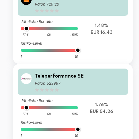
Valor: 720128
Jährliche Rendite
1.48%
EUR 16.43
-50%
0%
+50%
Risiko-Level
1
10
Teleperformance SE
Valor: 523997
Jährliche Rendite
1.76%
EUR 54.26
-50%
0%
+50%
Risiko-Level
1
10