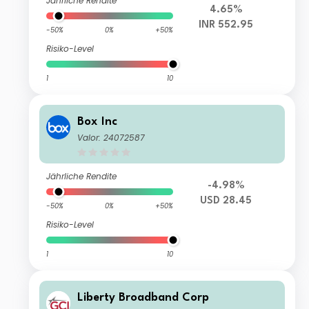
Jährliche Rendite
4.65%
INR 552.95
-50%
0%
+50%
Risiko-Level
1
10
Box Inc
Valor: 24072587
Jährliche Rendite
-4.98%
USD 28.45
-50%
0%
+50%
Risiko-Level
1
10
Liberty Broadband Corp