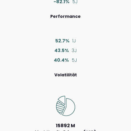
-82.1%
5J
Performance
52.7%
1J
43.5%
3J
40.4%
5J
Volatilität
15892 M