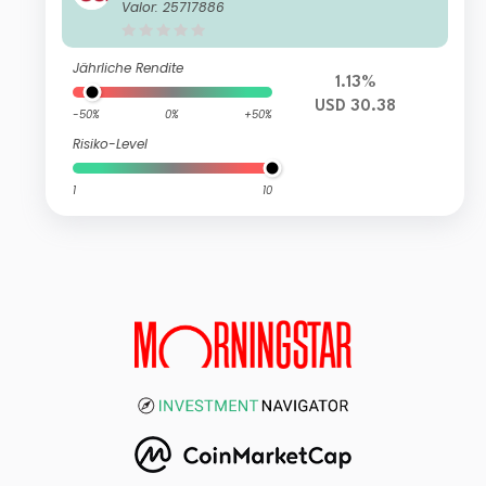
Valor: 25717886
Jährliche Rendite
1.13%
USD 30.38
-50%
0%
+50%
Risiko-Level
1
10