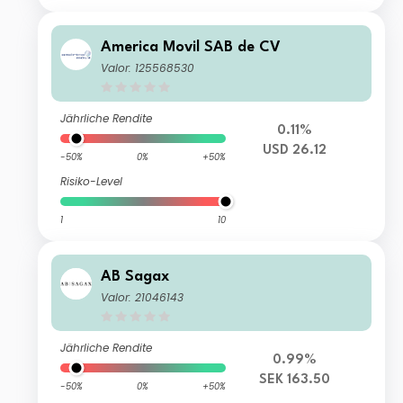
America Movil SAB de CV
Valor: 125568530
Jährliche Rendite
0.11%
USD 26.12
-50%
0%
+50%
Risiko-Level
1
10
AB Sagax
Valor: 21046143
Jährliche Rendite
0.99%
SEK 163.50
-50%
0%
+50%