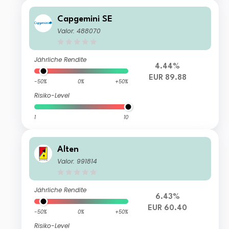
Capgemini SE
Valor: 488070
Jährliche Rendite
4.44%
EUR 89.88
-50%
0%
+50%
Risiko-Level
1
10
Alten
Valor: 991814
Jährliche Rendite
6.43%
EUR 60.40
-50%
0%
+50%
Risiko-Level