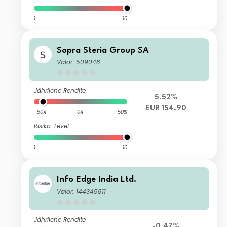
1
10
Sopra Steria Group SA
Valor: 509048
Jährliche Rendite
5.52%
EUR 154.90
-50%
0%
+50%
Risiko-Level
1
10
Info Edge India Ltd.
Valor: 144345811
Jährliche Rendite
-0.47%