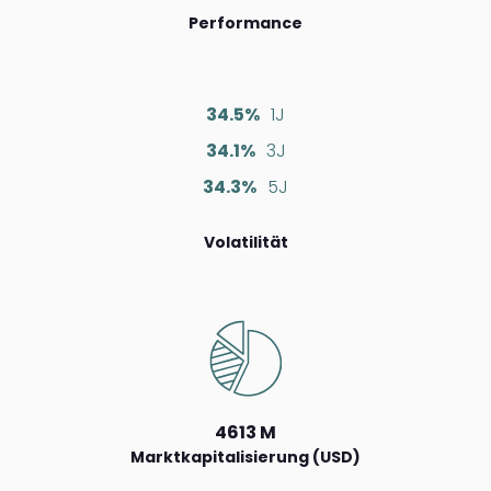
Performance
34.5%
1J
34.1%
3J
34.3%
5J
Volatilität
4613 M
Marktkapitalisierung (USD)