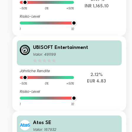
INR 1,165.10
-50%
0%
+50%
Risiko-Level
1
10
UBISOFT Entertainment
Valor: 491199
Jährliche Rendite
2.12%
EUR 4.83
-50%
0%
+50%
Risiko-Level
1
10
Atos SE
Valor: 167932