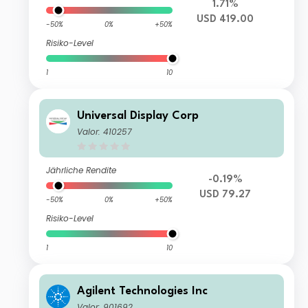
1.71%
USD 419.00
-50%
0%
+50%
Risiko-Level
1
10
Universal Display Corp
Valor: 410257
Jährliche Rendite
-0.19%
USD 79.27
-50%
0%
+50%
Risiko-Level
1
10
Agilent Technologies Inc
Valor: 901692