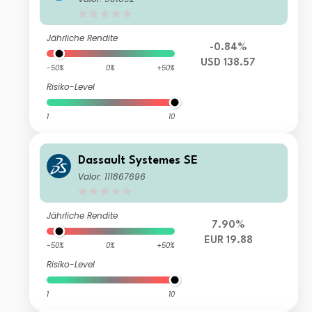
Jährliche Rendite
-0.84%
USD 138.57
-50%
0%
+50%
Risiko-Level
1
10
Dassault Systemes SE
Valor: 111867696
Jährliche Rendite
7.90%
EUR 19.88
-50%
0%
+50%
Risiko-Level
1
10