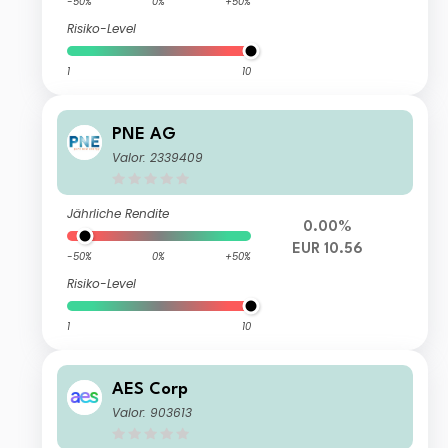
-50%
0%
+50%
Risiko-Level
1
10
PNE AG
Valor: 2339409
Jährliche Rendite
0.00%
EUR 10.56
-50%
0%
+50%
Risiko-Level
1
10
AES Corp
Valor: 903613