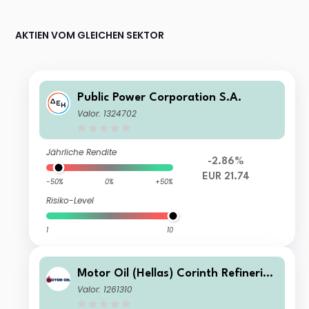
AKTIEN VOM GLEICHEN SEKTOR
Public Power Corporation S.A.
Valor: 1324702
Jährliche Rendite
-2.86%
EUR 21.74
-50%
0%
+50%
Risiko-Level
1
10
Motor Oil (Hellas) Corinth Refineries
SA
Valor: 1261310