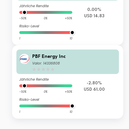
Jährliche Rendite
0.00%
USD 14.83
-50%
0%
+50%
Risiko-Level
1
10
PBF Energy Inc
Valor: 14336808
Jährliche Rendite
-2.80%
USD 61.00
-50%
0%
+50%
Risiko-Level
1
10