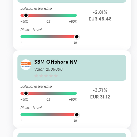
Jährliche Rendite
-2.81%
EUR 48.48
-50%
0%
+50%
Risiko-Level
1
10
SBM Offshore NV
Valor: 2509888
Jährliche Rendite
-3.71%
EUR 31.12
-50%
0%
+50%
Risiko-Level
1
10