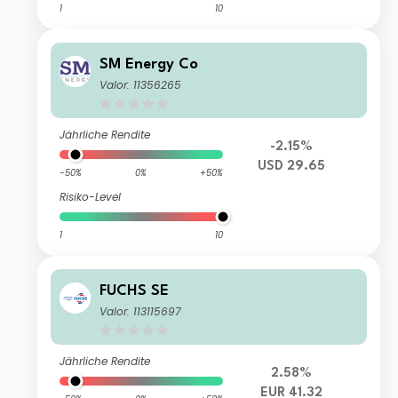
1
10
SM Energy Co
Valor: 11356265
Jährliche Rendite
-2.15%
USD 29.65
-50%
0%
+50%
Risiko-Level
1
10
FUCHS SE
Valor: 113115697
Jährliche Rendite
2.58%
EUR 41.32