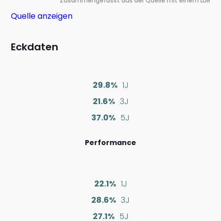
Zusammengefasst aus der Quelle mit einem LLM
Quelle anzeigen
Eckdaten
29.8%
1J
21.6%
3J
37.0%
5J
Performance
22.1%
1J
28.6%
3J
27.1%
5J