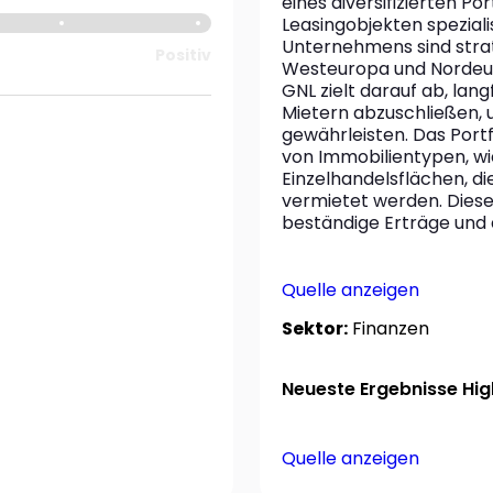
eines diversifizierten Po
Leasingobjekten speziali
Unternehmens sind strat
Positiv
Westeuropa und Nordeurop
GNL zielt darauf ab, lang
Mietern abzuschließen, 
gewährleisten. Das Portf
von Immobilientypen, wie 
Einzelhandelsflächen, d
vermietet werden. Dieser
beständige Erträge und d
Quelle anzeigen
Sektor:
Finanzen
Neueste Ergebnisse High
Quelle anzeigen