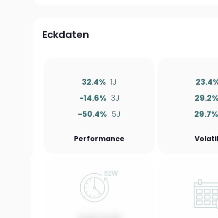
Eckdaten
32.4%
1J
23.4
-14.6%
3J
29.2
-50.4%
5J
29.7
Performance
Volati