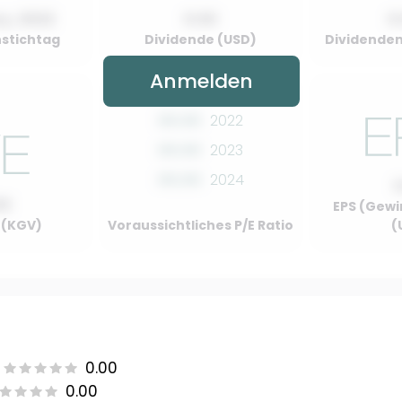
y, 2022
0.00
0
stichtag
Dividende (USD)
Dividenden
Anmelden
00.00
2022
00.00
2023
00.00
2024
00
EPS (Gewi
o (KGV)
Voraussichtliches P/E Ratio
(
0.00
0.00