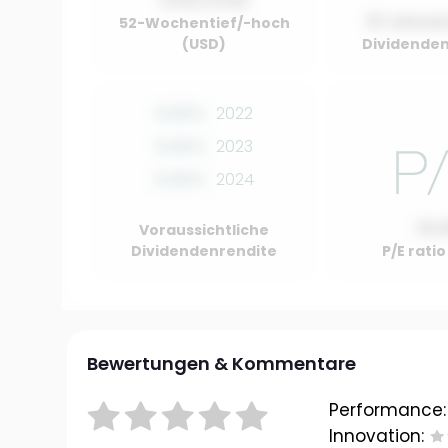
0.00 / 0.00
01 Januar
52-Wochentief/-hoch
(USD)
Dividenden
0.00%
2022
0.00%
2023
0.00%
2024
10.
Voraussichtliche
Dividendenrendite
P/E rati
Bewertungen & Kommentare
Performance:
Innovation: