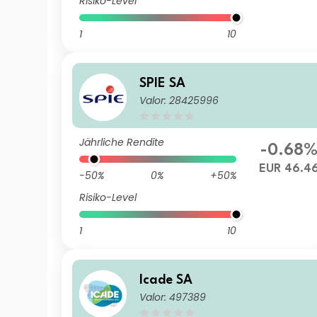
Risiko-Level
1
10
SPIE SA
Valor: 28425996
Jährliche Rendite
-0.68
EUR 46.4
-50%
0%
+50%
Risiko-Level
1
10
Icade SA
Valor: 497389