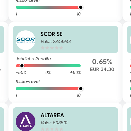
Risiko-Level
1
10
1
SCOR SE
Valor: 2844943
Jährliche Rendite
%
0.65%
6
EUR 34.30
-50%
0%
+50%
Risiko-Level
1
10
1
ALTAREA
Valor: 508501