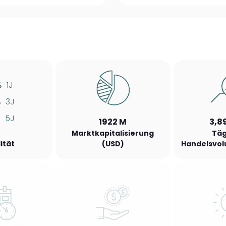
%
1J
%
3J
%
5J
1922 M
3,8
Marktkapitalisierung
Täg
lität
(USD)
Handelsvol