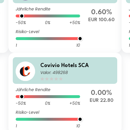
Jährliche Rendite
%
0.60%
EUR 100.60
-50%
0%
+50%
Risiko-Level
1
10
1
Covivio Hotels SCA
Valor: 498268
Jährliche Rendite
0.00%
EUR 22.80
-50%
0%
+50%
Risiko-Level
1
10