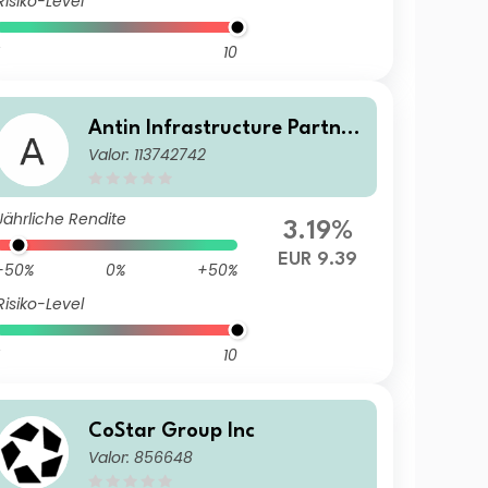
Risiko-Level
10
Antin Infrastructure Partner
Valor: 113742742
s
Jährliche Rendite
3.19%
EUR 9.39
-50%
0%
+50%
Risiko-Level
10
CoStar Group Inc
Valor: 856648