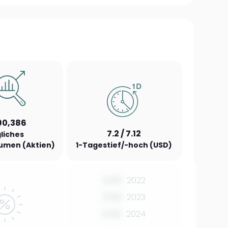
90,386
7.2 / 7.12
liches
umen (Aktien)
1-Tagestief/-hoch (USD)
0.00
2022
0.00
2023
0.00
2024