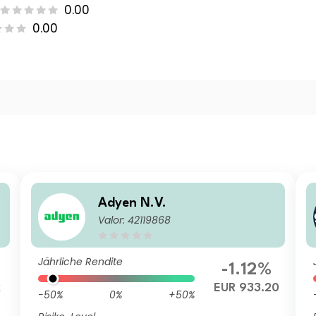
0.00
0.00
Adyen N.V.
Valor: 42119868
Jährliche Rendite
-1.12%
2
EUR 933.20
-50%
0%
+50%