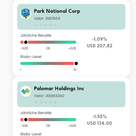
Park National Corp
Valor: 960504
Jährliche Rendite
-1.09%
USD 207.82
-50%
0%
+50%
Risiko-Level
1
10
Palomar Holdings Inc
Valor: 46983340
Jährliche Rendite
-1.55%
USD 134.00
-50%
0%
+50%
Risiko-Level