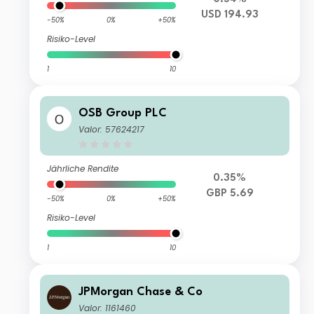
USD 194.93
-50%
0%
+50%
Risiko-Level
1
10
OSB Group PLC
Valor: 57624217
Jährliche Rendite
0.35%
GBP 5.69
-50%
0%
+50%
Risiko-Level
1
10
JPMorgan Chase & Co
Valor: 1161460