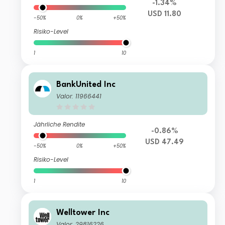
-1.34%
USD 11.80
-50%
0%
+50%
Risiko-Level
1
10
BankUnited Inc
Valor: 11966441
Jährliche Rendite
-0.86%
USD 47.49
-50%
0%
+50%
Risiko-Level
1
10
Welltower Inc
Valor: 29816226