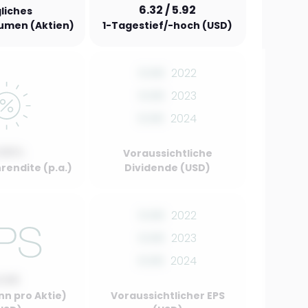
6.32 / 5.92
liches
umen (Aktien)
1-Tagestief/-hoch (USD)
0.00
2022
0.00
2023
0.00
2024
.00%
Voraussichtliche
rendite (p.a.)
Dividende (USD)
0.00
2022
0.00
2023
0.00
2024
0.00
nn pro Aktie)
Voraussichtlicher EPS