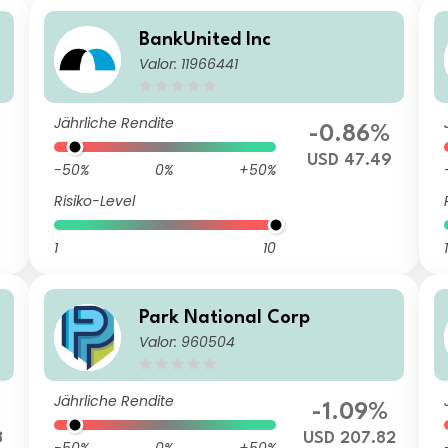
BankUnited Inc
Valor: 11966441
Jährliche Rendite
-0.86%
USD 47.49
-50%
0%
+50%
Risiko-Level
1
10
1
Park National Corp
Valor: 960504
Jährliche Rendite
-1.09%
3
USD 207.82