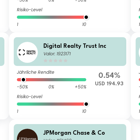
-50%
0%
+50%
Risiko-Level
1
10
1
Digital Realty Trust Inc
Valor: 1923171
Jährliche Rendite
0.54%
USD 194.93
-50%
0%
+50%
Risiko-Level
1
10
1
JPMorgan Chase & Co