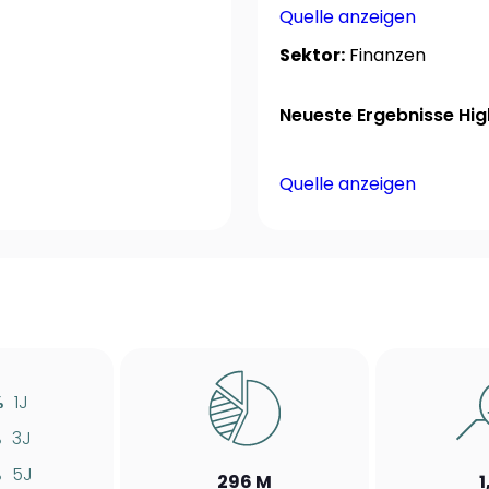
Quelle anzeigen
Sektor:
Finanzen
Neueste Ergebnisse High
Quelle anzeigen
%
1J
%
3J
%
5J
296 M
1