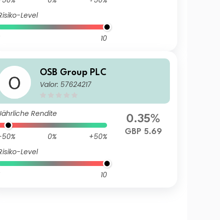
-50%
0%
+50%
Risiko-Level
10
OSB Group PLC
Valor: 57624217
Jährliche Rendite
0.35%
GBP 5.69
-50%
0%
+50%
Risiko-Level
10