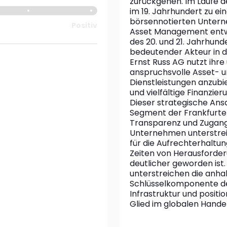
zurückgehen. Im Laufe de
im 19. Jahrhundert zu ei
börsennotierten Untern
Positiv
Asset Management entwi
des 20. und 21. Jahrhunde
bedeutender Akteur in de
Ernst Russ AG nutzt ihre
anspruchsvolle Asset-
Dienstleistungen anzubiet
und vielfältige Finanzi
Dieser strategische Ansa
Segment der Frankfurter
Transparenz und Zugang
Unternehmen unterstreic
für die Aufrechterhaltun
Zeiten von Herausforde
deutlicher geworden ist. 
unterstreichen die anhal
Schlüsselkomponente des
Infrastruktur und positi
Glied im globalen Hande