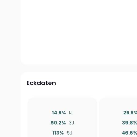
Eckdaten
14.5%
1J
25.5
50.2%
3J
39.8
113%
5J
46.6