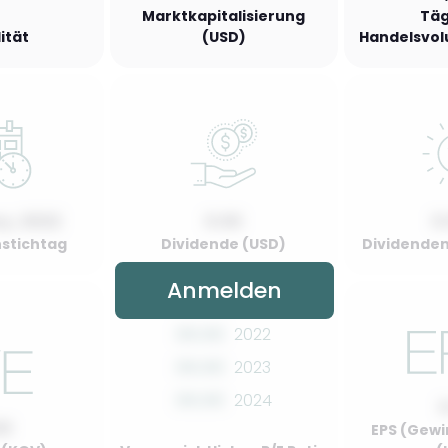
Marktkapitalisierung
Täg
lität
(USD)
Handelsvol
y, 2022
0.00
0
stichtag
Dividende (USD)
Dividenden
Anmelden
00.00
2022
00.00
2023
00.00
2024
00
EPS (Gewi