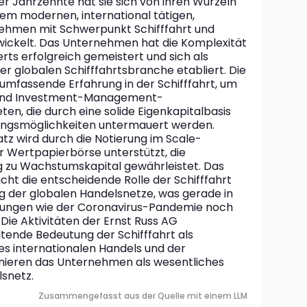
r Jahrzehnte hat sie sich von ihren Wurzeln 
nem modernen, international tätigen, 
ehmen mit Schwerpunkt Schifffahrt und 
ckelt. Das Unternehmen hat die Komplexität 
rts erfolgreich gemeistert und sich als 
r globalen Schifffahrtsbranche etabliert. Die 
 umfassende Erfahrung in der Schifffahrt, um 
 und Investment-Management-
en, die durch eine solide Eigenkapitalbasis 
erungsmöglichkeiten untermauert werden. 
tz wird durch die Notierung im Scale-
 Wertpapierbörse unterstützt, die 
 zu Wachstumskapital gewährleistet. Das 
ht die entscheidende Rolle der Schifffahrt 
g der globalen Handelsnetze, was gerade in 
rungen wie der Coronavirus-Pandemie noch 
Die Aktivitäten der Ernst Russ AG 
tende Bedeutung der Schifffahrt als 
 internationalen Handels und der 
onieren das Unternehmen als wesentliches 
lsnetz.
Zusammengefasst aus der Quelle mit einem LLM