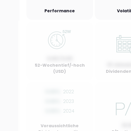
Performance
Volati
0.00 / 0.00
01 Januar
52-Wochentief/-hoch
(USD)
Dividenden
0.00%
2022
0.00%
2023
0.00%
2024
10.
Voraussichtliche