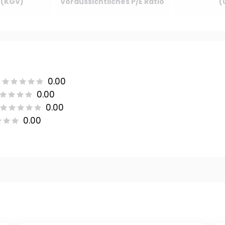
o (KGV)
Voraussichtliches P/E Ratio
(
0.00
0.00
0.00
0.00