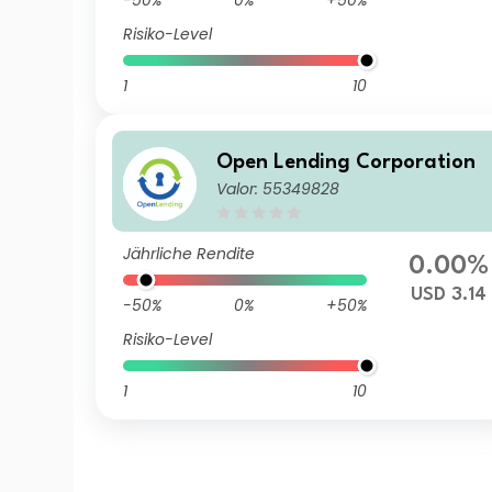
-50%
0%
+50%
Risiko-Level
1
10
Open Lending Corporation
Valor: 55349828
Jährliche Rendite
0.00%
USD 3.14
-50%
0%
+50%
Risiko-Level
1
10