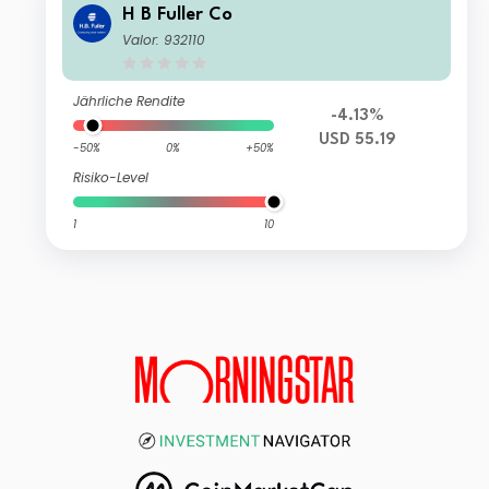
H B Fuller Co
Valor: 932110
Jährliche Rendite
-4.13%
USD 55.19
-50%
0%
+50%
Risiko-Level
1
10