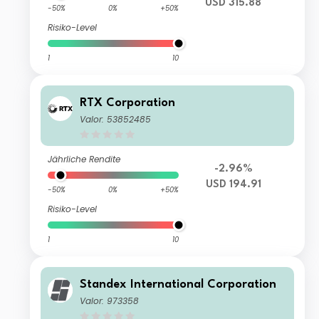
USD 315.88
-50%
0%
+50%
Risiko-Level
1
10
RTX Corporation
Valor: 53852485
Jährliche Rendite
-2.96%
USD 194.91
-50%
0%
+50%
Risiko-Level
1
10
Standex International Corporation
Valor: 973358