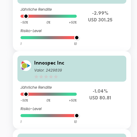
Jährliche Rendite
-2.99%
USD 301.25
-50%
0%
+50%
Risiko-Level
1
10
Innospec Inc
Valor: 2429839
Jährliche Rendite
-1.04%
USD 80.81
-50%
0%
+50%
Risiko-Level
1
10