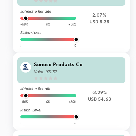
Jährliche Rendite
2.07%
USD 8.38
-50%
0%
+50%
Risiko-Level
1
10
Sonoco Products Co
Valor: 971157
Jährliche Rendite
-3.29%
USD 54.63
-50%
0%
+50%
Risiko-Level
1
10