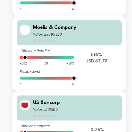
1
10
Moelis & Company
Valor: 23899320
Jährliche Rendite
1.16%
USD 67.78
-50%
0%
+50%
Risiko-Level
1
10
US Bancorp
Valor: 1201389
Jährliche Rendite
-0.75%