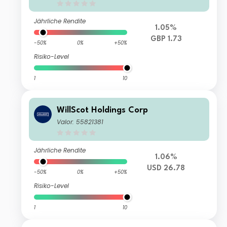
Jährliche Rendite
1.05%
GBP 1.73
-50%
0%
+50%
Risiko-Level
1
10
WillScot Holdings Corp
Valor: 55821381
Jährliche Rendite
1.06%
USD 26.78
-50%
0%
+50%
Risiko-Level
1
10