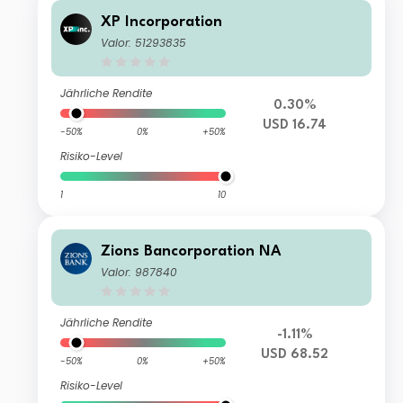
XP Incorporation
Valor: 51293835
Jährliche Rendite
0.30%
USD 16.74
-50%
0%
+50%
Risiko-Level
1
10
Zions Bancorporation NA
Valor: 987840
Jährliche Rendite
-1.11%
USD 68.52
-50%
0%
+50%
Risiko-Level