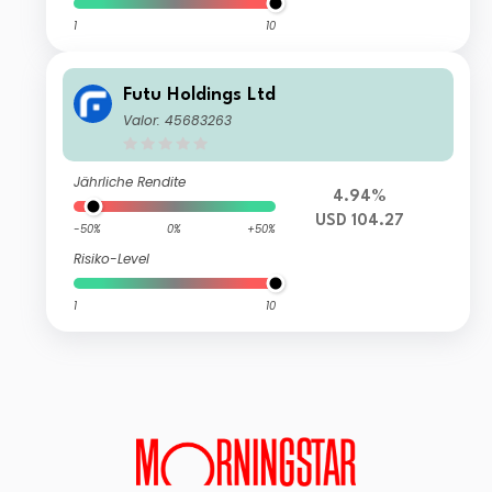
1
10
Futu Holdings Ltd
Valor: 45683263
Jährliche Rendite
4.94%
USD 104.27
-50%
0%
+50%
Risiko-Level
1
10