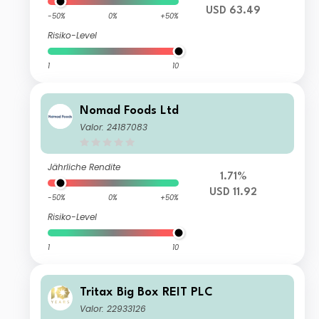
USD 63.49
-50%
0%
+50%
Risiko-Level
1
10
Nomad Foods Ltd
Valor: 24187083
Jährliche Rendite
1.71%
USD 11.92
-50%
0%
+50%
Risiko-Level
1
10
Tritax Big Box REIT PLC
Valor: 22933126