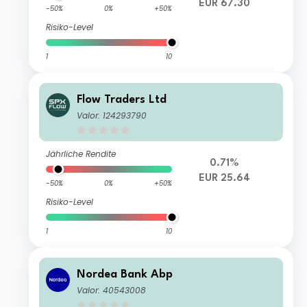
EUR 67.30
-50%
0%
+50%
Risiko-Level
1
10
Flow Traders Ltd
Valor: 124293790
Jährliche Rendite
0.71%
EUR 25.64
-50%
0%
+50%
Risiko-Level
1
10
Nordea Bank Abp
Valor: 40543008