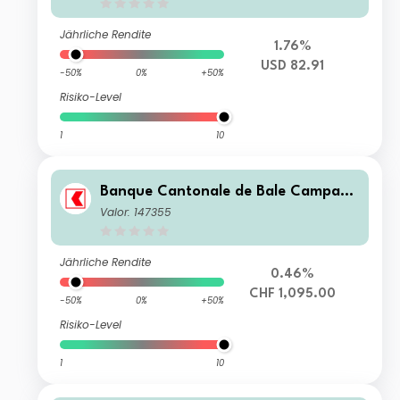
Jährliche Rendite
1.76%
USD 82.91
-50%
0%
+50%
Risiko-Level
1
10
Banque Cantonale de Bale Campagn
e
Valor: 147355
Jährliche Rendite
0.46%
CHF 1,095.00
-50%
0%
+50%
Risiko-Level
1
10