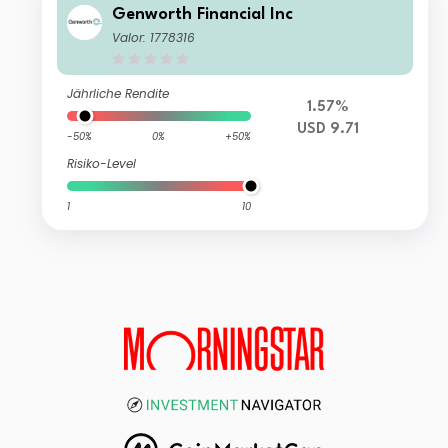
Genworth Financial Inc
Valor: 1778316
Jährliche Rendite
1.57%
USD 9.71
-50%
0%
+50%
Risiko-Level
1
10