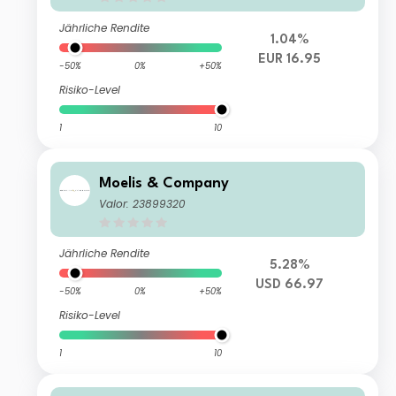
Jährliche Rendite
1.04%
EUR 16.95
-50%
0%
+50%
Risiko-Level
1
10
Moelis & Company
Valor: 23899320
Jährliche Rendite
5.28%
USD 66.97
-50%
0%
+50%
Risiko-Level
1
10