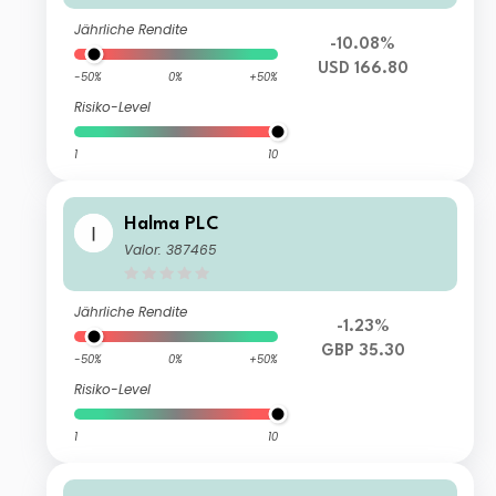
Jährliche Rendite
-10.08%
USD 166.80
-50%
0%
+50%
Risiko-Level
1
10
Halma PLC
Valor: 387465
Jährliche Rendite
-1.23%
GBP 35.30
-50%
0%
+50%
Risiko-Level
1
10