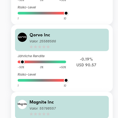
-50%
0%
+50%
Risiko-Level
1
10
Qorvo Inc
Valor: 25588586
Jährliche Rendite
-0.19%
USD 90.57
-50%
0%
+50%
Risiko-Level
1
10
Magnite Inc
Valor: 55798557