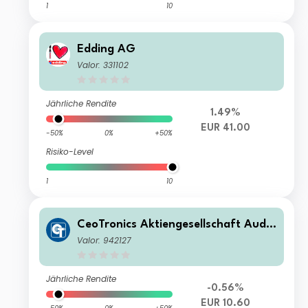
1
10
Edding AG
Valor: 331102
Jährliche Rendite
1.49%
EUR 41.00
-50%
0%
+50%
Risiko-Level
1
10
CeoTronics Aktiengesellschaft Audio
. Video . Data Communication
Valor: 942127
Jährliche Rendite
-0.56%
EUR 10.60