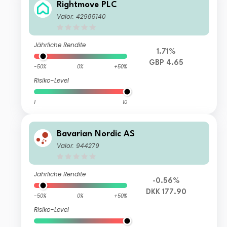
Rightmove PLC
Valor: 42985140
Jährliche Rendite
1.71%
GBP 4.65
-50%
0%
+50%
Risiko-Level
1
10
Bavarian Nordic AS
Valor: 944279
Jährliche Rendite
-0.56%
DKK 177.90
-50%
0%
+50%
Risiko-Level