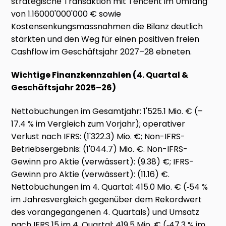
strategische Transaktion mit Tencent im Umfang
von 1.16000'000'000 € sowie
Kostensenkungsmassnahmen die Bilanz deutlich
stärkten und den Weg für einen positiven freien
Cashflow im Geschäftsjahr 2027–28 ebneten.
Wichtige Finanzkennzahlen (4. Quartal &
Geschäftsjahr 2025–26)
Nettobuchungen im Gesamtjahr: 1'525.1 Mio. € (–
17.4 % im Vergleich zum Vorjahr); operativer
Verlust nach IFRS: (1'322.3) Mio. €; Non-IFRS-
Betriebsergebnis: (1'044.7) Mio. €. Non-IFRS-
Gewinn pro Aktie (verwässert): (9.38) €; IFRS-
Gewinn pro Aktie (verwässert): (11.16) €.
Nettobuchungen im 4. Quartal: 415.0 Mio. € (‑54 %
im Jahresvergleich gegenüber dem Rekordwert
des vorangegangenen 4. Quartals) und Umsatz
nach IFRS 15 im 4. Quartal: 419.5 Mio. € (‑47.3 % im