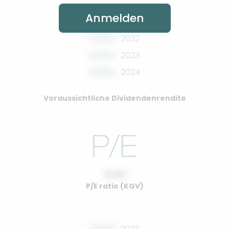
Anmelden
0.00%
2022
0.00%
2023
0.00%
2024
Voraussichtliche Dividendenrendite
10.00
P/E ratio (KGV)
00.00
2022