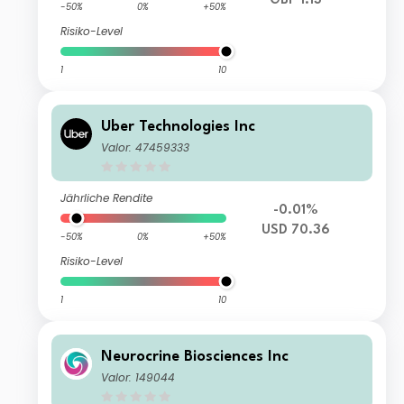
GBP 1.13
-50%
0%
+50%
Risiko-Level
1
10
Uber Technologies Inc
Valor: 47459333
Jährliche Rendite
-0.01%
USD 70.36
-50%
0%
+50%
Risiko-Level
1
10
Neurocrine Biosciences Inc
Valor: 149044