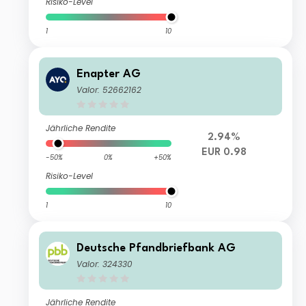
Risiko-Level
1
10
Enapter AG
Valor: 52662162
Jährliche Rendite
2.94%
EUR 0.98
-50%
0%
+50%
Risiko-Level
1
10
Deutsche Pfandbriefbank AG
Valor: 324330
Jährliche Rendite