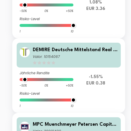
1.08%
EUR 3.36
-50%
0%
+50%
Risiko-Level
1
10
DEMIRE Deutsche Mittelstand Real E
state AG
Valor: 10154067
Jährliche Rendite
-1.55%
EUR 0.38
-50%
0%
+50%
Risiko-Level
1
10
MPC Muenchmeyer Petersen Capital
AG