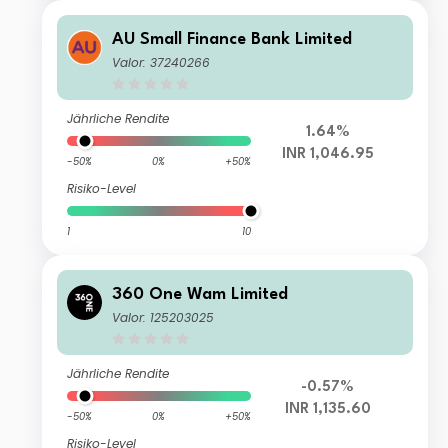
AU Small Finance Bank Limited
Valor: 37240266
Jährliche Rendite
1.64%
INR 1,046.95
-50%
0%
+50%
Risiko-Level
1
10
360 One Wam Limited
Valor: 125203025
Jährliche Rendite
-0.57%
INR 1,135.60
-50%
0%
+50%
Risiko-Level