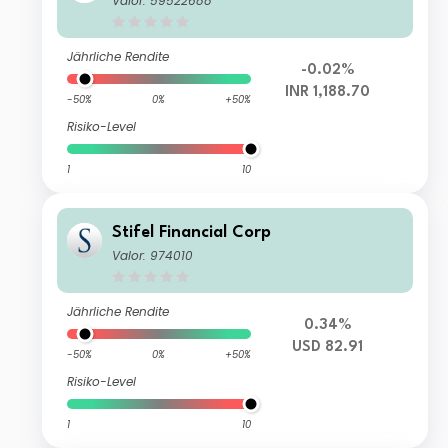
Valor: 59522688
Jährliche Rendite
-0.02%
INR 1,188.70
-50%
0%
+50%
Risiko-Level
1
10
Stifel Financial Corp
Valor: 974010
Jährliche Rendite
0.34%
USD 82.91
-50%
0%
+50%
Risiko-Level
1
10