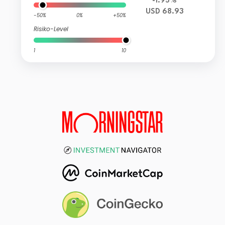
-1.95%
USD 68.93
-50%
0%
+50%
Risiko-Level
1
10