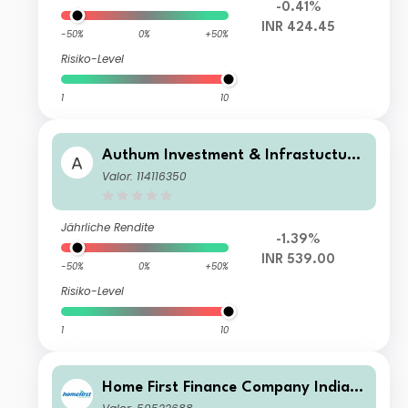
-0.41%
INR 424.45
-50%
0%
+50%
Risiko-Level
1
10
Authum Investment & Infrastucture
Ltd
Valor: 114116350
Jährliche Rendite
-1.39%
INR 539.00
-50%
0%
+50%
Risiko-Level
1
10
Home First Finance Company India L
td.