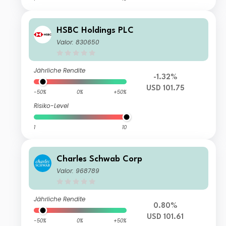
HSBC Holdings PLC
Valor: 830650
Jährliche Rendite
-1.32%
USD 101.75
-50%
0%
+50%
Risiko-Level
1
10
Charles Schwab Corp
Valor: 968789
Jährliche Rendite
0.80%
USD 101.61
-50%
0%
+50%