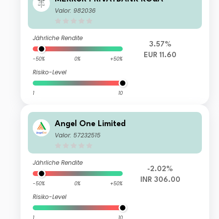
Valor: 982036
Jährliche Rendite
3.57%
EUR 11.60
-50%
0%
+50%
Risiko-Level
1
10
Angel One Limited
Valor: 57232515
Jährliche Rendite
-2.02%
INR 306.00
-50%
0%
+50%
Risiko-Level
1
10