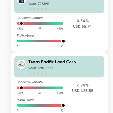
Valor: 727398
Jährliche Rendite
0.54%
USD 65.74
-50%
0%
+50%
Risiko-Level
1
10
Texas Pacific Land Corp
Valor: 59176900
Jährliche Rendite
-1.74%
USD 425.55
-50%
0%
+50%
Risiko-Level
1
10