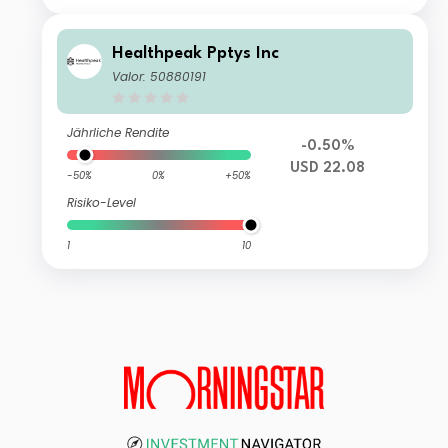
Healthpeak Pptys Inc
Valor: 50880191
Jährliche Rendite
-0.50%
USD 22.08
-50%
0%
+50%
Risiko-Level
1
10