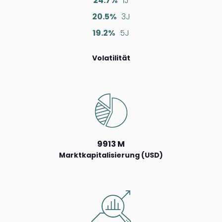
24.7%
1J
20.5%
3J
19.2%
5J
Volatilität
9913 M
Marktkapitalisierung (USD)