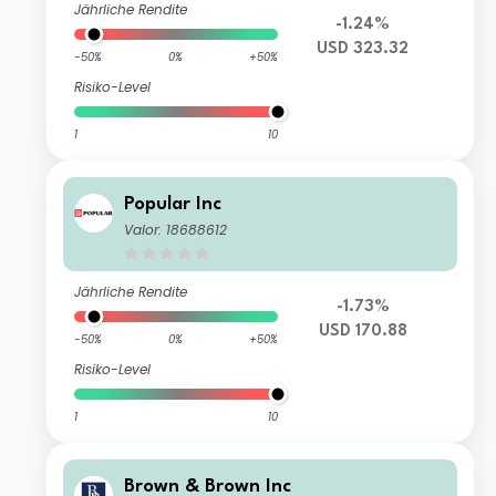
Jährliche Rendite
-1.24%
USD 323.32
-50%
0%
+50%
Risiko-Level
1
10
Popular Inc
Valor: 18688612
Jährliche Rendite
-1.73%
USD 170.88
-50%
0%
+50%
Risiko-Level
1
10
Brown & Brown Inc