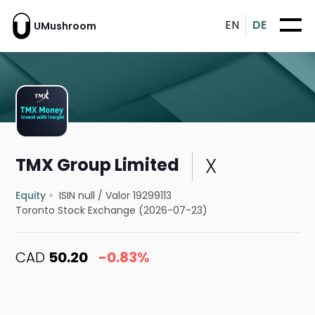
EN
DE
UMushroom
X
TMX Group Limited
Equity
ISIN null
/
Valor 19299113
Toronto Stock Exchange (2026-07-23)
CAD
50.20
-0.83%