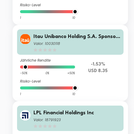
Risiko-Level
1
10
Itau Unibanco Holding S.A. Sponsor
ed ADR Pfd
Valor: 10030118
Jährliche Rendite
-1.53%
USD 8.35
-50%
0%
+50%
Risiko-Level
1
10
LPL Financial Holdings Inc
Valor: 18791923