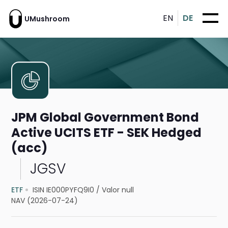
EN
DE
UMushroom
JPM Global Government Bond
Active UCITS ETF - SEK Hedged
(acc)
JGSV
ETF
ISIN IE000PYFQ9I0
/
Valor null
NAV (2026-07-24)