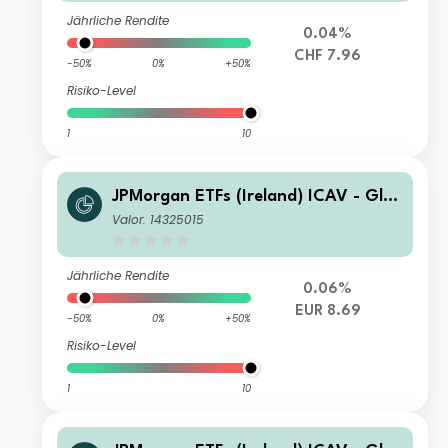
Jährliche Rendite
0.04%
CHF 7.96
-50%
0%
+50%
Risiko-Level
1
10
JPMorgan ETFs (Ireland) ICAV - Glo
bal Government Bond Active UCITS
Valor: 14325015
ETF - USD (Acc)
Jährliche Rendite
0.06%
EUR 8.69
-50%
0%
+50%
Risiko-Level
1
10