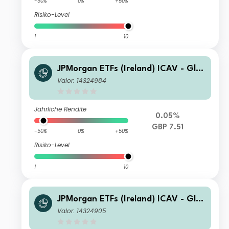
-50%
0%
+50%
Risiko-Level
1
10
JPMorgan ETFs (Ireland) ICAV - Glo
bal Government Bond Active UCITS
Valor: 14324984
ETF - GBP Hedged (Acc)
Jährliche Rendite
0.05%
GBP 7.51
-50%
0%
+50%
Risiko-Level
1
10
JPMorgan ETFs (Ireland) ICAV - Glo
bal Government Bond Active UCITS
Valor: 14324905
ETF - CHF Hedged (Acc)