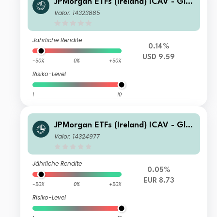
JPMorgan ETFs (Ireland) ICAV - Glo
bal Government Bond Active UCITS
Valor: 14323885
ETF - USD (Dist)
Jährliche Rendite
0.14%
USD 9.59
-50%
0%
+50%
Risiko-Level
1
10
JPMorgan ETFs (Ireland) ICAV - Glo
bal Government Bond Active UCITS
Valor: 14324977
ETF - EUR Hedged (Acc)
Jährliche Rendite
0.05%
EUR 8.73
-50%
0%
+50%
Risiko-Level