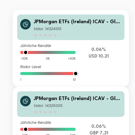
JPMorgan ETFs (Ireland) ICAV - Glo
bal Government Bond Active UCITS
Valor: 14324105
ETF - USD Hedged (acc)
Jährliche Rendite
0.06%
USD 10.21
-50%
0%
+50%
Risiko-Level
1
10
JPMorgan ETFs (Ireland) ICAV - Glo
bal Government Bond Active UCITS
Valor: 14325005
ETF - GBP Hedged (dist)
Jährliche Rendite
0.06%
GBP 7.31