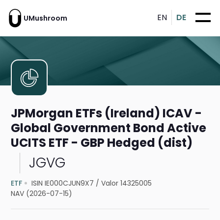
EN
DE
UMushroom
JPMorgan ETFs (Ireland) ICAV -
Global Government Bond Active
UCITS ETF - GBP Hedged (dist)
JGVG
ETF
ISIN IE000CJUN9X7
/
Valor 14325005
NAV (2026-07-15)