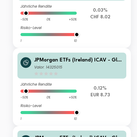
Jährliche Rendite
0.03%
CHF 8.02
-50%
0%
+50%
Risiko-Level
1
10
JPMorgan ETFs (Ireland) ICAV - Glo
bal Government Bond Active UCITS
Valor: 14325015
ETF - USD (Acc)
Jährliche Rendite
0.12%
EUR 8.73
-50%
0%
+50%
Risiko-Level
1
10