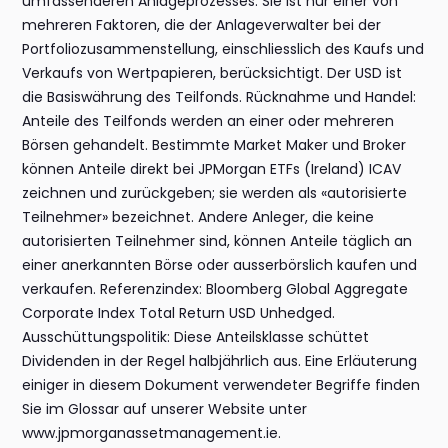
umfassenderen Anlageprozesses. Sie ist nur einer von
mehreren Faktoren, die der Anlageverwalter bei der
Portfoliozusammenstellung, einschliesslich des Kaufs und
Verkaufs von Wertpapieren, berücksichtigt. Der USD ist
die Basiswährung des Teilfonds. Rücknahme und Handel:
Anteile des Teilfonds werden an einer oder mehreren
Börsen gehandelt. Bestimmte Market Maker und Broker
können Anteile direkt bei JPMorgan ETFs (Ireland) ICAV
zeichnen und zurückgeben; sie werden als «autorisierte
Teilnehmer» bezeichnet. Andere Anleger, die keine
autorisierten Teilnehmer sind, können Anteile täglich an
einer anerkannten Börse oder ausserbörslich kaufen und
verkaufen. Referenzindex: Bloomberg Global Aggregate
Corporate Index Total Return USD Unhedged.
Ausschüttungspolitik: Diese Anteilsklasse schüttet
Dividenden in der Regel halbjährlich aus. Eine Erläuterung
einiger in diesem Dokument verwendeter Begriffe finden
Sie im Glossar auf unserer Website unter
www.jpmorganassetmanagement.ie.