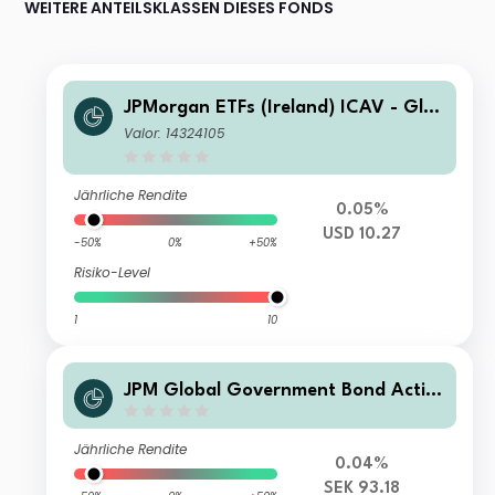
WEITERE ANTEILSKLASSEN DIESES FONDS
JPMorgan ETFs (Ireland) ICAV - Glo
bal Government Bond Active UCITS
Valor: 14324105
ETF - USD Hedged (acc)
Jährliche Rendite
0.05%
USD 10.27
-50%
0%
+50%
Risiko-Level
1
10
JPM Global Government Bond Activ
e UCITS ETF - SEK Hedged (acc)
Jährliche Rendite
0.04%
SEK 93.18