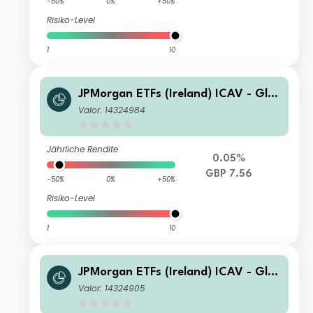
-50%
0%
+50%
Risiko-Level
1
10
JPMorgan ETFs (Ireland) ICAV - Glo
bal Government Bond Active UCITS
Valor: 14324984
ETF - GBP Hedged (Acc)
Jährliche Rendite
0.05%
GBP 7.56
-50%
0%
+50%
Risiko-Level
1
10
JPMorgan ETFs (Ireland) ICAV - Glo
bal Government Bond Active UCITS
Valor: 14324905
ETF - CHF Hedged (Acc)