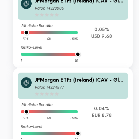
JPMorgan ETFs (Ireland) ICAV - Glo
bal Government Bond Active UCITS
Valor: 14323885
ETF - USD (Dist)
Jährliche Rendite
0.05%
USD 9.68
-50%
0%
+50%
Risiko-Level
1
10
JPMorgan ETFs (Ireland) ICAV - Glo
bal Government Bond Active UCITS
Valor: 14324977
ETF - EUR Hedged (Acc)
Jährliche Rendite
0.04%
EUR 8.78
-50%
0%
+50%
Risiko-Level