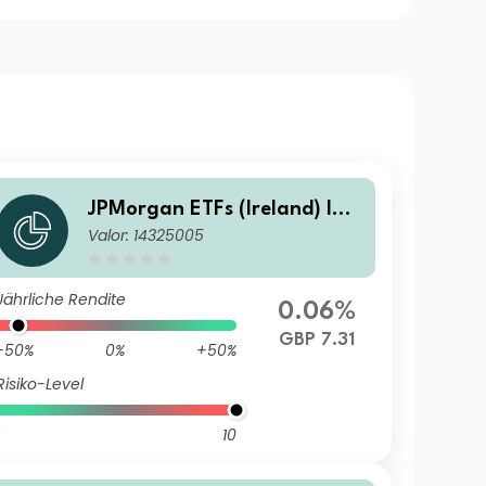
JPMorgan ETFs (Ireland) ICA
Valor: 14325005
V - Global Government Bond
Active UCITS ETF - GBP Hedg
ed (dist)
Jährliche Rendite
0.06%
GBP 7.31
-50%
0%
+50%
Risiko-Level
10