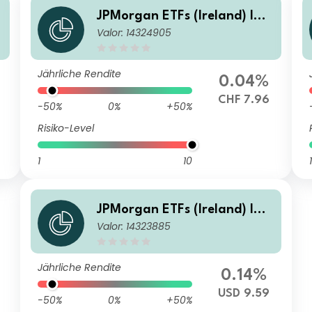
JPMorgan ETFs (Ireland) ICA
Valor: 14324905
d
V - Global Government Bond
g
Active UCITS ETF - CHF Hedg
ed (Acc)
Jährliche Rendite
0.04%
CHF 7.96
-50%
0%
+50%
Risiko-Level
1
10
1
JPMorgan ETFs (Ireland) ICA
Valor: 14323885
V - Global Government Bond
Active UCITS ETF - USD (Dist)
Jährliche Rendite
0.14%
USD 9.59
-50%
0%
+50%