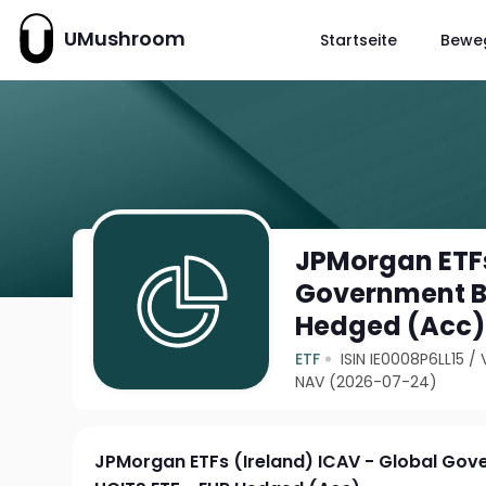
UMushroom
Startseite
Bewe
JPMorgan ETFs
Government Bo
Hedged (Acc)
ETF
ISIN IE0008P6LL15
/
NAV (2026-07-24)
JPMorgan ETFs (Ireland) ICAV - Global Gov