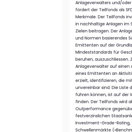
Anlageverwalters und/oder 
fördert der Teilfonds als S
Merkmale. Der Teilfonds in
in nachhaltige Anlagen im S
Zielen beitragen. Der Anla
und Normen basierendes S
Emittenten auf der Grundla
Mindeststandards für Gesch
beruhen, auszuschliessen. Z
Anlageverwalter auf einen o
eines Emittenten an Aktivit
erzielt, identifizieren, di
unvereinbar sind. Die List
führen können, ist auf de
finden. Der Teilfonds wird a
Outperformance gegenüber
festverzinslichen Staatsan
Investment-Grade-Rating, e
Schwellenmärkte («Benchm