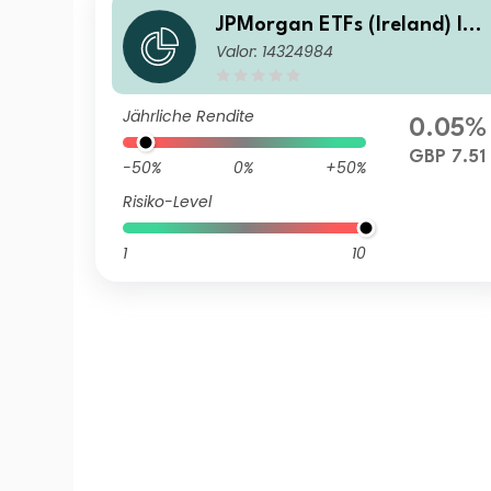
JPMorgan ETFs (Ireland) ICA
Valor: 14324984
V - Global Government Bon
Active UCITS ETF - GBP Hed
ed (Acc)
Jährliche Rendite
0.05%
GBP 7.51
-50%
0%
+50%
Risiko-Level
1
10