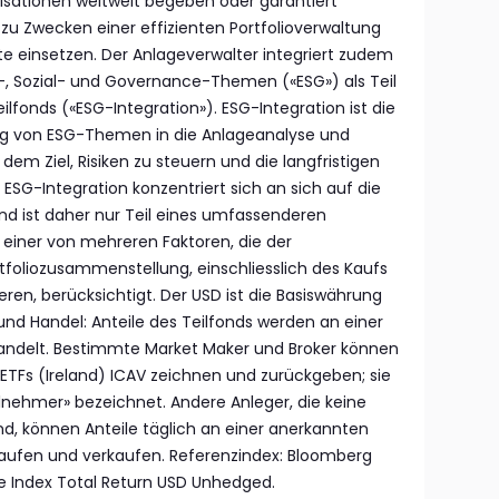
isationen weltweit begeben oder garantiert
 zu Zwecken einer effizienten Portfolioverwaltung
te einsetzen. Der Anlageverwalter integriert zudem
t-, Sozial- und Governance-Themen («ESG») als Teil
lfonds («ESG-Integration»). ESG-Integration ist die
g von ESG-Themen in die Anlageanalyse und
m Ziel, Risiken zu steuern und die langfristigen
 ESG-Integration konzentriert sich an sich auf die
und ist daher nur Teil eines umfassenderen
r einer von mehreren Faktoren, die der
tfoliozusammenstellung, einschliesslich des Kaufs
ren, berücksichtigt. Der USD ist die Basiswährung
nd Handel: Anteile des Teilfonds werden an einer
ndelt. Bestimmte Market Maker und Broker können
 ETFs (Ireland) ICAV zeichnen und zurückgeben; sie
ilnehmer» bezeichnet. Andere Anleger, die keine
nd, können Anteile täglich an einer anerkannten
kaufen und verkaufen. Referenzindex: Bloomberg
e Index Total Return USD Unhedged.