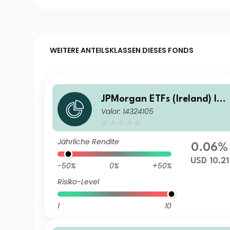
WEITERE ANTEILSKLASSEN DIESES FONDS
JPMorgan ETFs (Ireland) ICA
Valor: 14324105
V - Global Government Bon
Active UCITS ETF - USD Hed
ed (acc)
Jährliche Rendite
0.06%
USD 10.21
-50%
0%
+50%
Risiko-Level
1
10