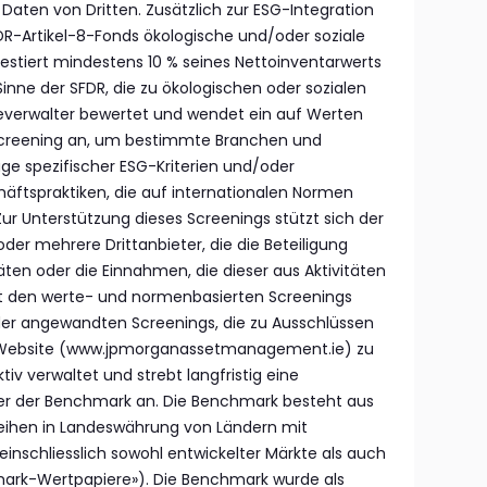
Daten von Dritten. Zusätzlich zur ESG-Integration
FDR-Artikel-8-Fonds ökologische und/oder soziale
vestiert mindestens 10 % seines Nettoinventarwerts
inne der SFDR, die zu ökologischen oder sozialen
geverwalter bewertet und wendet ein auf Werten
creening an, um bestimmte Branchen und
ge spezifischer ESG-Kriterien und/oder
äftspraktiken, die auf internationalen Normen
ur Unterstützung dieses Screenings stützt sich der
der mehrere Drittanbieter, die die Beteiligung
äten oder die Einnahmen, die dieser aus Aktivitäten
e mit den werte- und normenbasierten Screenings
e der angewandten Screenings, die zu Ausschlüssen
r Website (www.jpmorganassetmanagement.ie) zu
ktiv verwaltet und strebt langfristig eine
 der Benchmark an. Die Benchmark besteht aus
leihen in Landeswährung von Ländern mit
inschliesslich sowohl entwickelter Märkte als auch
ark-Wertpapiere»). Die Benchmark wurde als