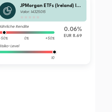
JPMorgan ETFs (Ireland) ICA
Valor: 14325015
V - Global Government Bond
Active UCITS ETF - USD (Acc)
Jährliche Rendite
0.06%
EUR 8.69
-50%
0%
+50%
Risiko-Level
10