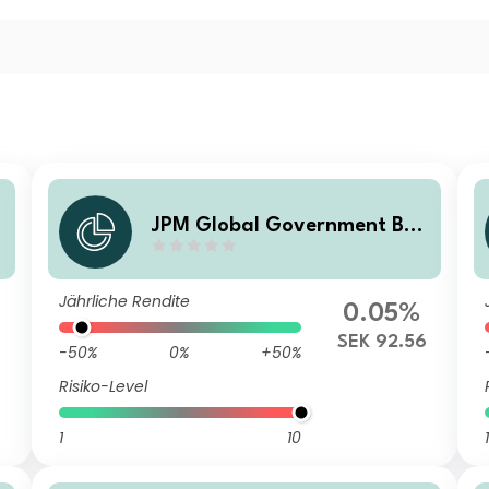
JPM Global Government Bon
d
d Active UCITS ETF - SEK Hed
g
ged (acc)
Jährliche Rendite
0.05%
SEK 92.56
-50%
0%
+50%
Risiko-Level
1
10
1