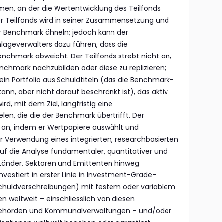
n, an der die Wertentwicklung des Teilfonds
 Teilfonds wird in seiner Zusammensetzung und
r Benchmark ähneln; jedoch kann der
ageverwalters dazu führen, dass die
nchmark abweicht. Der Teilfonds strebt nicht an,
nchmark nachzubilden oder diese zu replizieren;
 ein Portfolio aus Schuldtiteln (das die Benchmark-
ann, aber nicht darauf beschränkt ist), das aktiv
rd, mit dem Ziel, langfristig eine
en, die die der Benchmark übertrifft. Der
s an, indem er Wertpapiere auswählt und
 Verwendung eines integrierten, researchbasierten
auf die Analyse fundamentaler, quantitativer und
 Länder, Sektoren und Emittenten hinweg
investiert in erster Linie in Investment-Grade-
Schuldverschreibungen) mit festem oder variablem
en weltweit – einschliesslich von diesen
 Behörden und Kommunalverwaltungen – und/oder