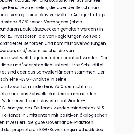
 globalen staatlichen und staatsnahen Schuldtiteln
stige Rendite zu erzielen, die über der Benchmark
ilfonds verfolgt eine aktiv verwaltete Anlagestrategie.
mindestens 67 % seines Vermögens (ohne
kundären Liquiditätszwecken gehalten werden) in
el zu investieren, die von Regierungen weltweit –
n garantierter Behörden und Kommunalverwaltungen
werden, und/oder in solche, die von
onen weltweit begeben oder garantiert werden. Der
tliche und/oder staatlich unterstützte Schuldtitel
ertet sind oder aus Schwellenländern stammen. Der
isch eine «ESG»-Analyse in seine
und zwar für mindestens 75 % der nicht mit
teten und aus Schwellenländern stammenden
90 % der erworbenen «Investment Grade»-
SG-Analyse des Teilfonds werden mindestens 51 %
 Teilfonds in Emittenten mit positiven ökologischen
n investiert, die gute Governance-Praktiken
d der proprietären ESG-Bewertungsmethodik des