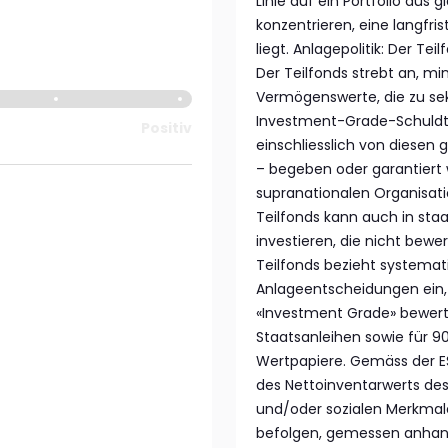
Linie auf ein Portfolio aus
konzentrieren, eine langfri
liegt. Anlagepolitik: Der Te
Der Teilfonds strebt an, 
Vermögenswerte, die zu se
Investment-Grade-Schuldtit
Positiv
einschliesslich von diese
– begeben oder garantiert 
supranationalen Organisati
Teilfonds kann auch in staa
investieren, die nicht bew
Teilfonds bezieht systemat
Anlageentscheidungen ein, 
«Investment Grade» bewer
Staatsanleihen sowie für 
Wertpapiere. Gemäss der E
des Nettoinventarwerts des
und/oder sozialen Merkmale
befolgen, gemessen anhan