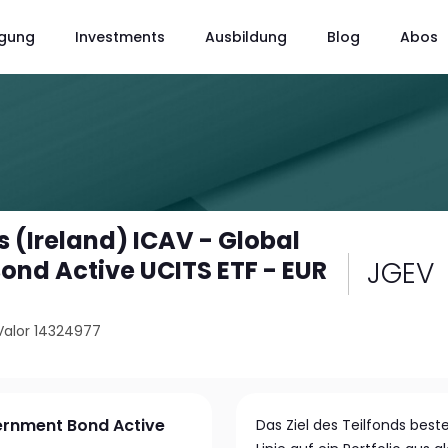
gung
Investments
Ausbildung
Blog
Abos
 (Ireland) ICAV - Global
JGEV
nd Active UCITS ETF - EUR
Valor 14324977
ernment Bond Active
Das Ziel des Teilfonds beste