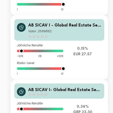
1
10
AB SICAV I - Global Real Estate Sec
urities Portfolio A EUR Acc
Valor: 2599862
Jährliche Rendite
0.15%
EUR 27.57
-50%
0%
+50%
Risiko-Level
1
10
AB SICAV I- Global Real Estate Secu
rities Portfolio S1 GBP Acc
Jährliche Rendite
0.34%
GBP 23.30