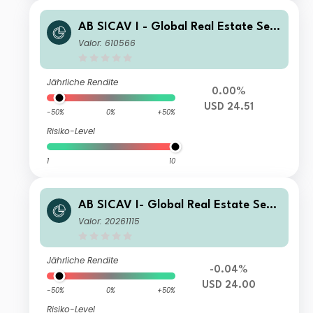
AB SICAV I - Global Real Estate Sec
urities Portfolio B Acc
Valor: 610566
Jährliche Rendite
0.00%
USD 24.51
-50%
0%
+50%
Risiko-Level
1
10
AB SICAV I- Global Real Estate Secu
rities Portfolio C USD Acc
Valor: 20261115
Jährliche Rendite
-0.04%
USD 24.00
-50%
0%
+50%
Risiko-Level