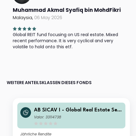
Muhammad Akmal Syafiq bin MohdFikri
Malaysia,
06 May 2026
Global REIT fund focusing on US real estate. Mixed
recent performance. It is very cyclical and very
volatile to hold onto this etf.
WEITERE ANTEILSKLASSEN DIESES FONDS
AB SICAV I - Global Real Estate Sec
urities Portfolio ID USD Inc
Valor: 33114738
Jährliche Rendite