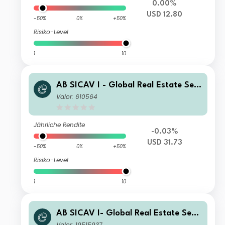
0.00%
USD 12.80
-50%
0%
+50%
Risiko-Level
1
10
AB SICAV I - Global Real Estate Sec
urities Portfolio A Acc
Valor: 610564
Jährliche Rendite
-0.03%
USD 31.73
-50%
0%
+50%
Risiko-Level
1
10
AB SICAV I- Global Real Estate Secu
rities Portfolio S1 EUR Acc
Valor: 19515937