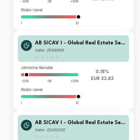
-50%
0%
+50%
Risiko-Level
1
10
AB SICAV I - Global Real Estate Sec
urities Portfolio I EUR Acc
Valor: 2599868
Jährliche Rendite
0.18%
EUR 33.83
-50%
0%
+50%
Risiko-Level
1
10
AB SICAV I - Global Real Estate Sec
urities Portfolio AD NZD H Inc
Valor: 22430230