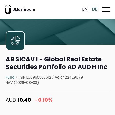
EN
DE
UMushroom
AB SICAV I - Global Real Estate
Securities Portfolio AD AUD H Inc
Fund
ISIN LU0965505612
/
Valor 22429679
NAV (2026-08-03)
AUD
10.40
-0.10%