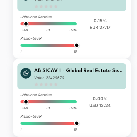
Jährliche Rendite
0.15%
EUR 27.17
-50%
0%
+50%
Risiko-Level
1
10
AB SICAV I - Global Real Estate Sec
urities Portfolio AD USD Inc
Valor: 22429670
Jährliche Rendite
0.00%
USD 12.24
-50%
0%
+50%
Risiko-Level
1
10