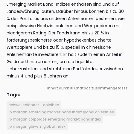
Emerging Market Bond-Indizes enthalten sind und auf
Landeswährung lauten. Darüber hinaus können bis zu 30
% des Portfolios aus anderen Anleihearten bestehen, wie
beispielsweise Hochzinsanleihen und Wertpapieren mit
niedrigerem Rating. Der Fonds kann bis zu 20 % in
forderungsbesicherte oder hypothekenbesicherte
Wertpapiere und bis zu 15 % speziell in chinesische
Anleihemärkte investieren. Er hält zudem einen Anteil in
Geldmarktinstrumenten, um die Liquidität
sicherzustellen, und strebt eine Portfoliodauer zwischen
minus 4 und plus 8 Jahren an.
Inhalt durch KI Chatbot zusammengefasst
Tags:
schwellenländer
anleihen
jp morgan emerging market bond index global diversified
jp morgan corporate emerging market bond index
jp morgan gbi-em global index