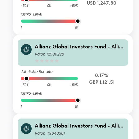
USD 1,247.80
-50%
0%
+50%
Risiko-Level
1
10
Allianz Global Investors Fund - Allia
nz Emerging Markets Select Bond W
Valor: 12500228
(H2-GBP)
Jährliche Rendite
0.17%
GBP 1,121.51
-50%
0%
+50%
Risiko-Level
1
10
Allianz Global Investors Fund - Allia
nz Emerging Markets Select Bond P
Valor: 49648381
(H2-EUR)