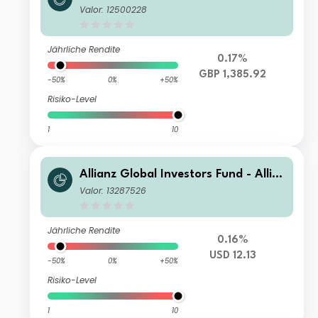
nz Emerging Markets Select Bond W
Valor: 12500228
T (H2-GBP)
Jährliche Rendite
0.17%
GBP 1,385.92
-50%
0%
+50%
Risiko-Level
1
10
Allianz Global Investors Fund - Allia
nz Emerging Markets Select Bond CT
Valor: 13287526
(USD)
Jährliche Rendite
0.16%
USD 12.13
-50%
0%
+50%
Risiko-Level
1
10