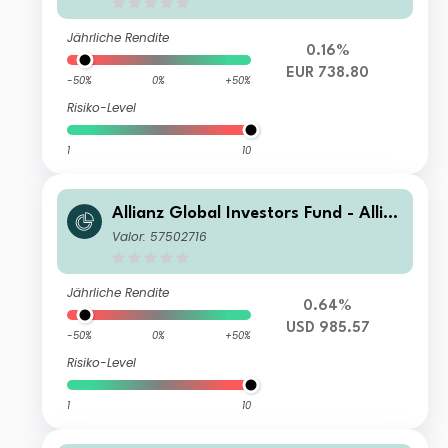
Jährliche Rendite
0.16%
EUR 738.80
-50%
0%
+50%
Risiko-Level
1
10
Allianz Global Investors Fund - Allia
nz Emerging Markets Select Bond IM
Valor: 57502716
USD
Jährliche Rendite
0.64%
USD 985.57
-50%
0%
+50%
Risiko-Level
1
10