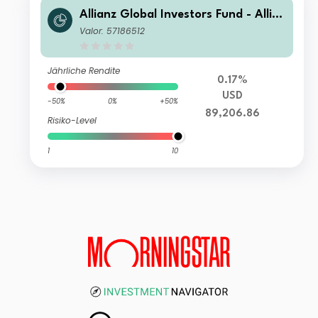
Allianz Global Investors Fund - Allia
nz Emerging Markets Select Bond W
Valor: 57186512
9 USD
Jährliche Rendite
0.17%
USD
-50%
0%
+50%
89,206.86
Risiko-Level
1
10