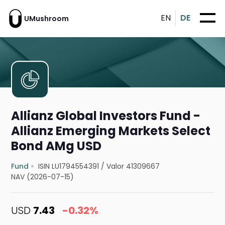
EN
DE
UMushroom
Allianz Global Investors Fund -
Allianz Emerging Markets Select
Bond AMg USD
Fund
ISIN LU1794554391
/
Valor 41309667
NAV (2026-07-15)
USD
7.43
-0.32%