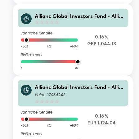
Allianz Global Investors Fund - Allia
nz Emerging Markets Select Bond W
Q (H2-GBP)
Jährliche Rendite
0.16%
GBP 1,044.18
-50%
0%
+50%
Risiko-Level
1
10
Allianz Global Investors Fund - Allia
nz Emerging Markets Select Bond W
Valor: 37986242
T(H2-EUR)
Jährliche Rendite
0.16%
EUR 1,124.04
-50%
0%
+50%
Risiko-Level