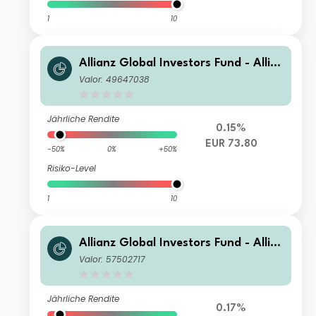
1
10
Allianz Global Investors Fund - Allia
nz Emerging Markets Select Bond A
Valor: 49647038
(H2-EUR)
Jährliche Rendite
0.15%
EUR 73.80
-50%
0%
+50%
Risiko-Level
1
10
Allianz Global Investors Fund - Allia
nz Emerging Markets Select Bond IT
Valor: 57502717
USD
Jährliche Rendite
0.17%