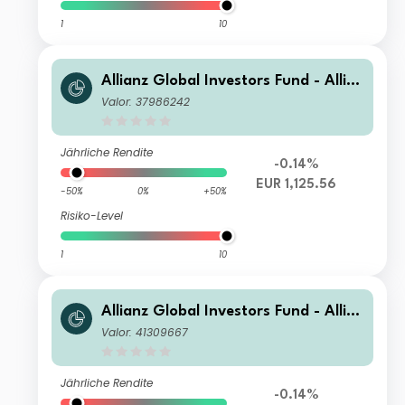
1
10
Allianz Global Investors Fund - Allia
nz Emerging Markets Select Bond W
Valor: 37986242
T(H2-EUR)
Jährliche Rendite
-0.14%
EUR 1,125.56
-50%
0%
+50%
Risiko-Level
1
10
Allianz Global Investors Fund - Allia
nz Emerging Markets Select Bond A
Valor: 41309667
Mg USD
Jährliche Rendite
-0.14%