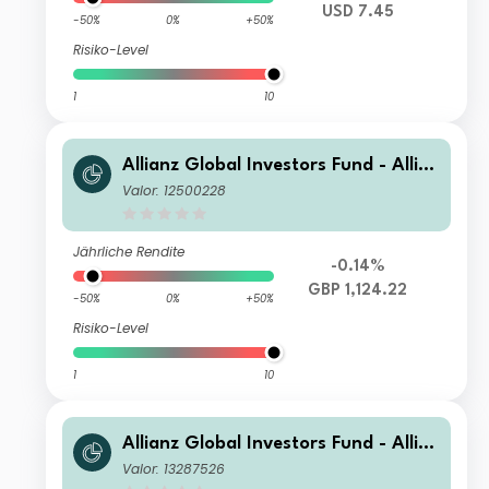
USD 7.45
-50%
0%
+50%
Risiko-Level
1
10
Allianz Global Investors Fund - Allia
nz Emerging Markets Select Bond W
Valor: 12500228
(H2-GBP)
Jährliche Rendite
-0.14%
GBP 1,124.22
-50%
0%
+50%
Risiko-Level
1
10
Allianz Global Investors Fund - Allia
nz Emerging Markets Select Bond CT
Valor: 13287526
(USD)