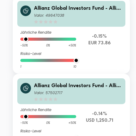
Allianz Global Investors Fund - Allia
nz Emerging Markets Select Bond A
Valor: 49647038
(H2-EUR)
Jährliche Rendite
-0.15%
EUR 73.86
-50%
0%
+50%
Risiko-Level
1
10
Allianz Global Investors Fund - Allia
nz Emerging Markets Select Bond IT
Valor: 57502717
USD
Jährliche Rendite
-0.14%
USD 1,250.71
-50%
0%
+50%
Risiko-Level