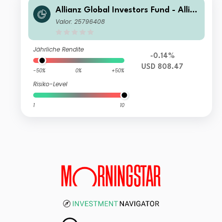
Allianz Global Investors Fund - Allia
nz Emerging Markets Select Bond I U
Valor: 25796408
SD
Jährliche Rendite
-0.14%
USD 808.47
-50%
0%
+50%
Risiko-Level
1
10