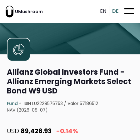
EN
DE
UMushroom
Allianz Global Investors Fund -
Allianz Emerging Markets Select
Bond W9 USD
Fund
ISIN LU2229575753
/
Valor 57186512
NAV (2026-08-07)
USD
89,428.93
-0.14%