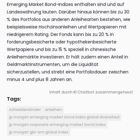
Emerging Market Bond-Indizes enthalten sind und auf
Landeswährung lauten. Darüber hinaus können bis zu 30
% des Portfolios aus anderen Anleihearten bestehen, wie
beispielsweise Hochzinsanleihen und Wertpapieren mit
niedrigerem Rating. Der Fonds kann bis zu 20 % in
forderungsbesicherte oder hypothekenbesicherte
Wertpapiere und bis zu 15 % speziell in chinesische
Anleihemärkte investieren. Er hält zudem einen Anteil in
Geldmarktinstrumenten, um die Liquidität
sicherzustellen, und strebt eine Portfoliodauer zwischen
minus 4 und plus 8 Jahren an.
Inhalt durch KI Chatbot zusammengefasst
Tags:
schwellenländer
anleihen
jp morgan emerging market bond index global diversified
jp morgan corporate emerging market bond index
jp morgan gbi-em global index