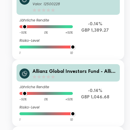
nz Emerging Markets Select Bond W
Valor: 12500228
T (H2-GBP)
Jährliche Rendite
-0.14%
GBP 1,389.27
-50%
0%
+50%
Risiko-Level
1
10
Allianz Global Investors Fund - Allia
nz Emerging Markets Select Bond W
Q (H2-GBP)
Jährliche Rendite
-0.14%
GBP 1,046.68
-50%
0%
+50%
Risiko-Level
1
10