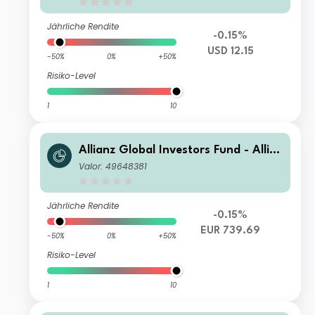
Jährliche Rendite
-0.15%
USD 12.15
-50%
0%
+50%
Risiko-Level
1
10
Allianz Global Investors Fund - Allia
nz Emerging Markets Select Bond P
Valor: 49648381
(H2-EUR)
Jährliche Rendite
-0.15%
EUR 739.69
-50%
0%
+50%
Risiko-Level
1
10