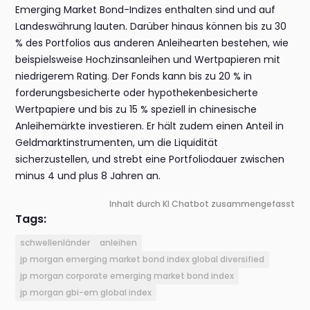
Emerging Market Bond-Indizes enthalten sind und auf
Landeswährung lauten. Darüber hinaus können bis zu 30
% des Portfolios aus anderen Anleihearten bestehen, wie
beispielsweise Hochzinsanleihen und Wertpapieren mit
niedrigerem Rating. Der Fonds kann bis zu 20 % in
forderungsbesicherte oder hypothekenbesicherte
Wertpapiere und bis zu 15 % speziell in chinesische
Anleihemärkte investieren. Er hält zudem einen Anteil in
Geldmarktinstrumenten, um die Liquidität
sicherzustellen, und strebt eine Portfoliodauer zwischen
minus 4 und plus 8 Jahren an.
Inhalt durch KI Chatbot zusammengefasst
Tags:
schwellenländer
anleihen
jp morgan emerging market bond index global diversified
jp morgan corporate emerging market bond index
jp morgan gbi-em global index