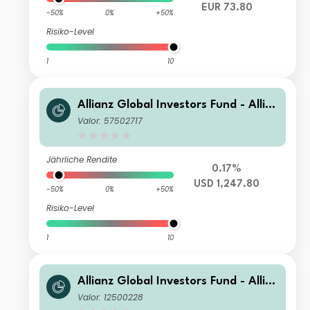
EUR 73.80
-50%
0%
+50%
Risiko-Level
1
10
Allianz Global Investors Fund - Allia
nz Emerging Markets Select Bond IT
Valor: 57502717
USD
Jährliche Rendite
0.17%
USD 1,247.80
-50%
0%
+50%
Risiko-Level
1
10
Allianz Global Investors Fund - Allia
nz Emerging Markets Select Bond W
Valor: 12500228
(H2-GBP)