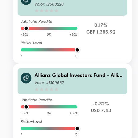
nz Emerging Markets Select Bond W
Valor: 12500228
T (H2-GBP)
Jährliche Rendite
0.17%
GBP 1,385.92
-50%
0%
+50%
Risiko-Level
1
10
Allianz Global Investors Fund - Allia
nz Emerging Markets Select Bond A
Valor: 41309667
Mg USD
Jährliche Rendite
-0.32%
USD 7.43
-50%
0%
+50%
Risiko-Level
1
10