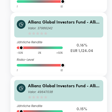
1
10
Allianz Global Investors Fund - Allia
nz Emerging Markets Select Bond W
Valor: 37986242
T(H2-EUR)
Jährliche Rendite
0.16%
EUR 1,124.04
-50%
0%
+50%
Risiko-Level
1
10
Allianz Global Investors Fund - Allia
nz Emerging Markets Select Bond A
Valor: 49647038
(H2-EUR)
Jährliche Rendite
0.15%