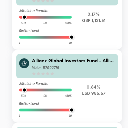
Jährliche Rendite
0.17%
GBP 1,121.51
-50%
0%
+50%
Risiko-Level
1
10
Allianz Global Investors Fund - Allia
nz Emerging Markets Select Bond IM
Valor: 57502716
USD
Jährliche Rendite
0.64%
USD 985.57
-50%
0%
+50%
Risiko-Level
1
10