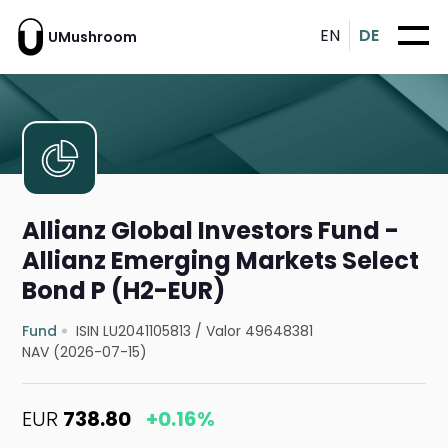
EN
DE
UMushroom
Allianz Global Investors Fund -
Allianz Emerging Markets Select
Bond P (H2-EUR)
Fund
ISIN LU2041105813
/
Valor 49648381
NAV (2026-07-15)
EUR
738.80
+0.16%