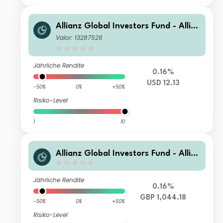
Allianz Global Investors Fund - Allia
nz Emerging Markets Select Bond CT
Valor: 13287526
(USD)
Jährliche Rendite
0.16%
USD 12.13
-50%
0%
+50%
Risiko-Level
1
10
Allianz Global Investors Fund - Allia
nz Emerging Markets Select Bond W
Q (H2-GBP)
Jährliche Rendite
0.16%
GBP 1,044.18
-50%
0%
+50%
Risiko-Level