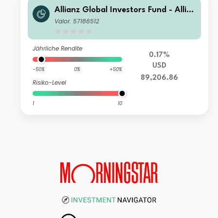
Allianz Global Investors Fund - Allia
nz Emerging Markets Select Bond W
Valor: 57186512
9 USD
Jährliche Rendite
0.17%
USD
-50%
0%
+50%
89,206.86
Risiko-Level
1
10