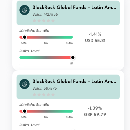
BlackRock Global Funds - Latin Amer
ican Fund C2
Valor: 1427955
Jährliche Rendite
-1.41%
USD 55.81
-50%
0%
+50%
Risiko-Level
1
10
BlackRock Global Funds - Latin Amer
ican Fund A2
Valor: 567975
Jährliche Rendite
-1.39%
GBP 59.79
-50%
0%
+50%
Risiko-Level