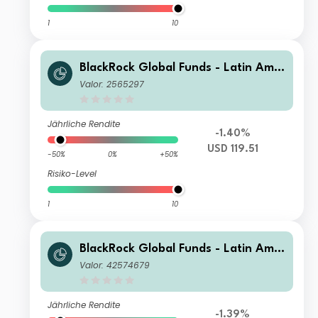
1
10
BlackRock Global Funds - Latin Amer
ican Fund J2
Valor: 2565297
Jährliche Rendite
-1.40%
USD 119.51
-50%
0%
+50%
Risiko-Level
1
10
BlackRock Global Funds - Latin Amer
ican Fund I2
Valor: 42574679
Jährliche Rendite
-1.39%