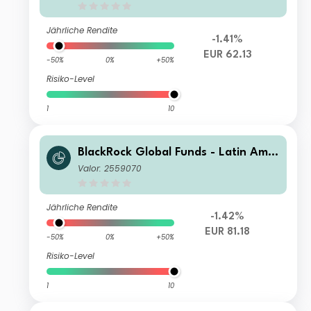
Jährliche Rendite
-1.41%
EUR 62.13
-50%
0%
+50%
Risiko-Level
1
10
BlackRock Global Funds - Latin Amer
ican Fund D2
Valor: 2559070
Jährliche Rendite
-1.42%
EUR 81.18
-50%
0%
+50%
Risiko-Level
1
10