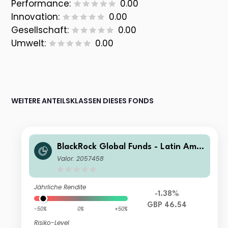
Performance:
0.00
Innovation:
0.00
Gesellschaft:
0.00
Umwelt:
0.00
WEITERE ANTEILSKLASSEN DIESES FONDS
BlackRock Global Funds - Latin Amer
ican Fund A4
Valor: 2057458
Jährliche Rendite
-1.38%
GBP 46.54
-50%
0%
+50%
Risiko-Level