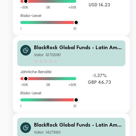
USD 14.23
-50%
0%
+50%
Risiko-Level
1
10
BlackRock Global Funds - Latin Amer
ican Fund X4
Valor: 10712081
Jährliche Rendite
-1.37%
GBP 46.73
-50%
0%
+50%
Risiko-Level
1
10
BlackRock Global Funds - Latin Amer
ican Fund E2
Valor: 1427960