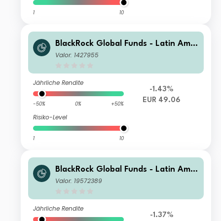
1
10
BlackRock Global Funds - Latin Amer
ican Fund C2
Valor: 1427955
Jährliche Rendite
-1.43%
EUR 49.06
-50%
0%
+50%
Risiko-Level
1
10
BlackRock Global Funds - Latin Amer
ican Fund D4
Valor: 19572389
Jährliche Rendite
-1.37%