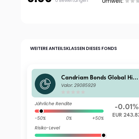
0 Bewertungen
Umwelt:
WEITERE ANTEILSKLASSEN DIESES FONDS
Candriam Bonds Global Hig
Valor: 29085929
Yield Class R EUR Cap
Jährliche Rendite
-0.01%
EUR 243.8
-50%
0%
+50%
Risiko-Level