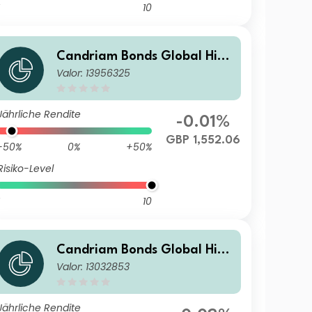
10
Candriam Bonds Global High
Valor: 13956325
Yield Class S(Q) H GBP Dis
Jährliche Rendite
-0.01%
GBP 1,552.06
-50%
0%
+50%
Risiko-Level
10
Candriam Bonds Global High
Valor: 13032853
Yield Class V CHF Hedged Ca
pitalization
Jährliche Rendite