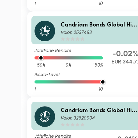
1
10
Candriam Bonds Global Hig
Valor: 2537483
Yield Class Z EUR Cap
Jährliche Rendite
-0.02
EUR 344.7
-50%
0%
+50%
Risiko-Level
1
10
Candriam Bonds Global Hig
Valor: 32620904
Yield Class R2 EUR Dis
Jährliche Rendite