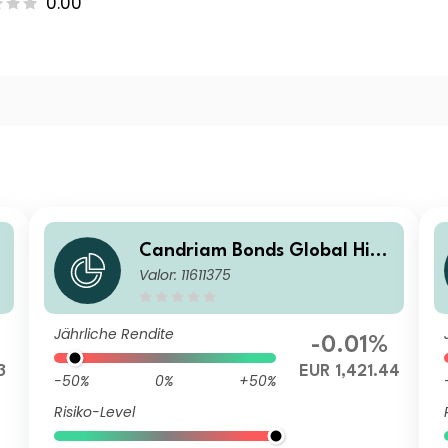
0.00
h
Candriam Bonds Global High
Valor: 11611375
Yield Class V EUR Dis
Jährliche Rendite
-0.01%
3
EUR 1,421.44
-50%
0%
+50%
Risiko-Level