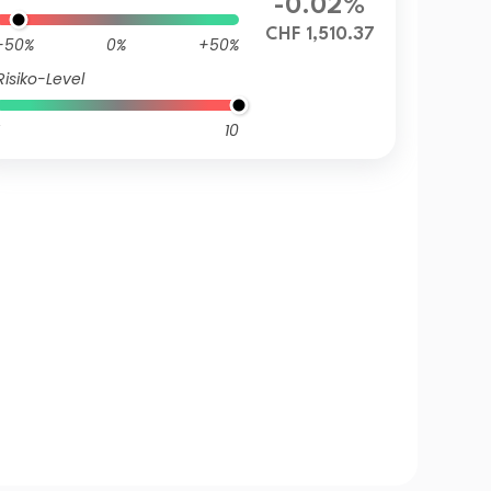
-0.02%
CHF 1,510.37
-50%
0%
+50%
Risiko-Level
10