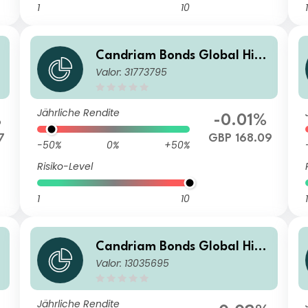
1
10
1
h
Candriam Bonds Global High
Valor: 31773795
Yield Class R(Q)-H GBP Dis
Jährliche Rendite
%
-0.01%
7
GBP 168.09
-50%
0%
+50%
Risiko-Level
1
10
1
h
Candriam Bonds Global High
Valor: 13035695
Yield Class R CHF Hedged Ca
p
Jährliche Rendite