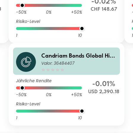
-0.02%
3
CHF 148.67
-50%
0%
+50%
Risiko-Level
1
10
1
Candriam Bonds Global High
Valor: 36484407
Yield I USD Cap
Jährliche Rendite
-0.01%
USD 2,390.18
-50%
0%
+50%
Risiko-Level
1
10