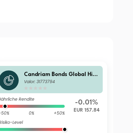
Candriam Bonds Global High
Valor: 31773794
Yield R(Q) EUR Dis
Jährliche Rendite
-0.01%
EUR 157.84
-50%
0%
+50%
Risiko-Level