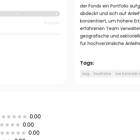
der Fonds ein Portfolio au
abdeckt und sich auf Anle
konzentriert, um höhere Ert
Positiv
erfahrenen Team verwaltet 
geografische und sektorie
für hochverzinsliche Anleih
Tags:
esg
hochzins
ice bofa bb-
0.00
0.00
0.00