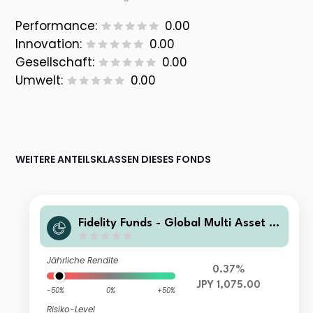
Performance:
0.00
Innovation:
0.00
Gesellschaft:
0.00
Umwelt:
0.00
WEITERE ANTEILSKLASSEN DIESES FONDS
Fidelity Funds - Global Multi Asset G
rowth & Income Fund A-Acc-JPY (JP
Y/USD hedged)
Jährliche Rendite
0.37%
JPY 1,075.00
-50%
0%
+50%
Risiko-Level