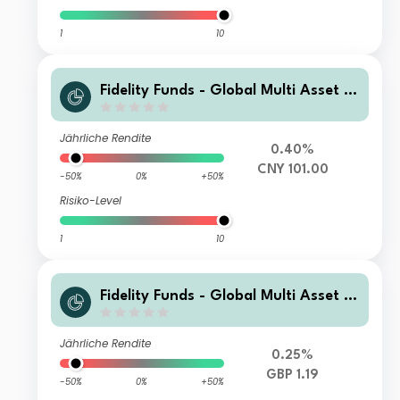
1
10
Fidelity Funds - Global Multi Asset G
rowth & Income Fund A-MCDIST(G)-
RMB (hedged)
Jährliche Rendite
0.40%
CNY 101.00
-50%
0%
+50%
Risiko-Level
1
10
Fidelity Funds - Global Multi Asset G
rowth & Income Fund W-GDIST-GBP
Jährliche Rendite
0.25%
GBP 1.19
-50%
0%
+50%