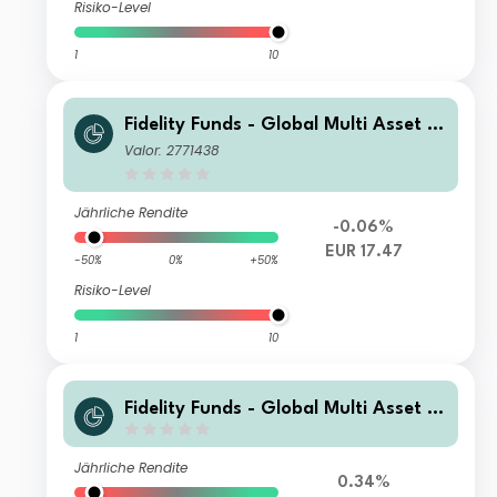
Risiko-Level
1
10
Fidelity Funds - Global Multi Asset G
rowth & Income Fund E-Acc-EUR
Valor: 2771438
Jährliche Rendite
-0.06%
EUR 17.47
-50%
0%
+50%
Risiko-Level
1
10
Fidelity Funds - Global Multi Asset G
rowth & Income Fund Y-MCDIST(G)-
USD
Jährliche Rendite
0.34%