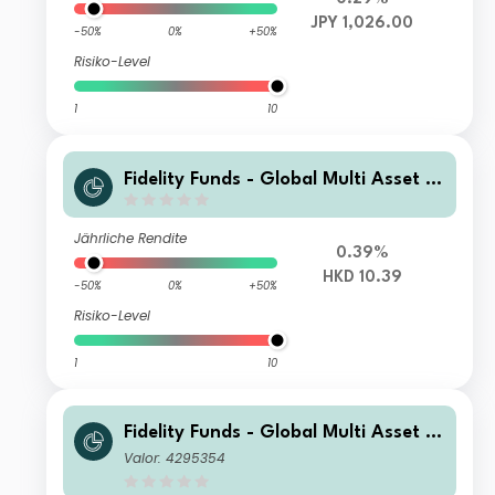
JPY 1,026.00
-50%
0%
+50%
Risiko-Level
1
10
Fidelity Funds - Global Multi Asset G
rowth & Income Fund A-Acc-HKD
Jährliche Rendite
0.39%
HKD 10.39
-50%
0%
+50%
Risiko-Level
1
10
Fidelity Funds - Global Multi Asset G
rowth & Income Fund E-Acc-EUR (EU
Valor: 4295354
R/USD hedged)