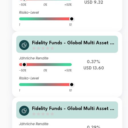
USD 9.32
-50%
0%
+50%
Risiko-Level
1
10
Fidelity Funds - Global Multi Asset G
rowth & Income Fund I-Acc-USD
Jährliche Rendite
0.37%
USD 13.60
-50%
0%
+50%
Risiko-Level
1
10
Fidelity Funds - Global Multi Asset G
rowth & Income Fund B-MCDIST(G)-
JPY (JPY/USD hedged)
Jährliche Rendite
0.29%