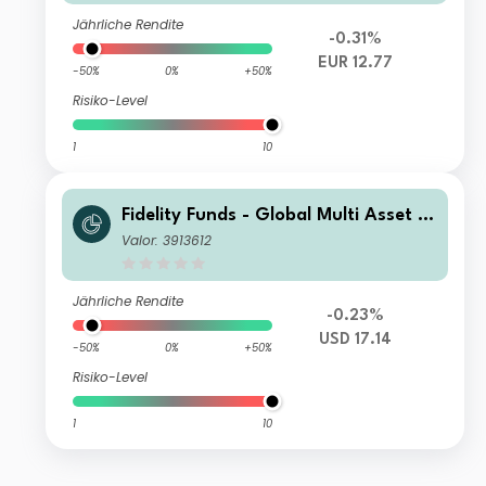
Jährliche Rendite
-0.31%
EUR 12.77
-50%
0%
+50%
Risiko-Level
1
10
Fidelity Funds - Global Multi Asset G
rowth & Income Fund Y-Acc-USD
Valor: 3913612
Jährliche Rendite
-0.23%
USD 17.14
-50%
0%
+50%
Risiko-Level
1
10