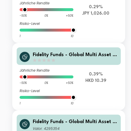
Jährliche Rendite
0.29%
JPY 1,026.00
-50%
0%
+50%
Risiko-Level
1
10
Fidelity Funds - Global Multi Asset G
rowth & Income Fund A-Acc-HKD
Jährliche Rendite
0.39%
HKD 10.39
-50%
0%
+50%
Risiko-Level
1
10
Fidelity Funds - Global Multi Asset G
rowth & Income Fund E-Acc-EUR (EU
Valor: 4295354