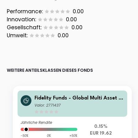
Performance:
0.00
Innovation:
0.00
Gesellschaft:
0.00
Umwelt:
0.00
WEITERE ANTEILSKLASSEN DIESES FONDS
Fidelity Funds - Global Multi Asset G
rowth & Income Fund A-Acc-EUR
Valor: 2771437
Jährliche Rendite
0.15%
EUR 19.62
-50%
0%
+50%