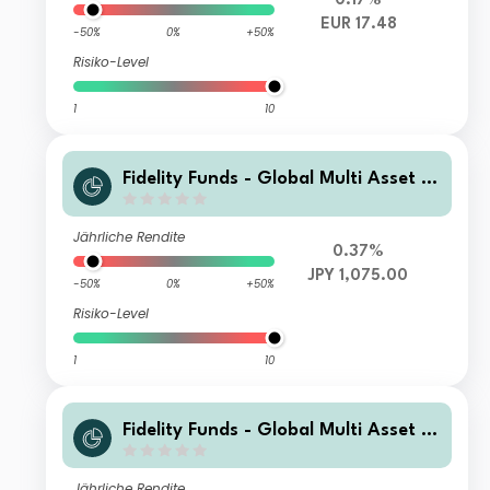
0.17%
EUR 17.48
-50%
0%
+50%
Risiko-Level
1
10
Fidelity Funds - Global Multi Asset G
rowth & Income Fund A-Acc-JPY (JP
Y/USD hedged)
Jährliche Rendite
0.37%
JPY 1,075.00
-50%
0%
+50%
Risiko-Level
1
10
Fidelity Funds - Global Multi Asset G
rowth & Income Fund A-MCDIST(G)-
RMB (hedged)
Jährliche Rendite