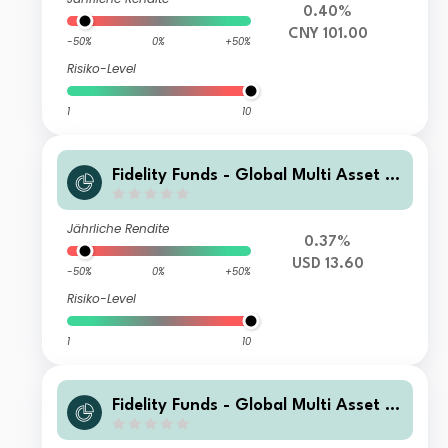
0.40%
CNY 101.00
-50%
0%
+50%
Risiko-Level
1
10
Fidelity Funds - Global Multi Asset G
rowth & Income Fund I-Acc-USD
Jährliche Rendite
0.37%
USD 13.60
-50%
0%
+50%
Risiko-Level
1
10
Fidelity Funds - Global Multi Asset G
rowth & Income Fund B-MCDIST(G)-
JPY (JPY/USD hedged)