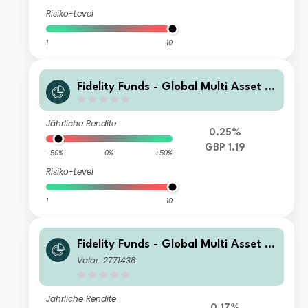
Risiko-Level
1
10
Fidelity Funds - Global Multi Asset G
rowth & Income Fund W-GDIST-GBP
Jährliche Rendite
0.25%
GBP 1.19
-50%
0%
+50%
Risiko-Level
1
10
Fidelity Funds - Global Multi Asset G
rowth & Income Fund E-Acc-EUR
Valor: 2771438
Jährliche Rendite