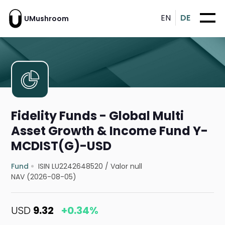
EN
DE
UMushroom
Fidelity Funds - Global Multi
Asset Growth & Income Fund Y-
MCDIST(G)-USD
Fund
ISIN LU2242648520
/
Valor null
NAV (2026-08-05)
USD
9.32
+0.34%