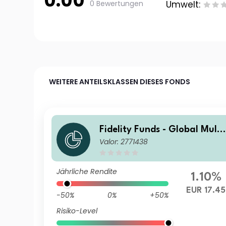
0.00
0 Bewertungen
Umwelt:
WEITERE ANTEILSKLASSEN DIESES FONDS
Fidelity Funds - Global Multi
Valor: 2771438
Asset Growth & Income Fun
E-Acc-EUR
Jährliche Rendite
1.10%
EUR 17.45
-50%
0%
+50%
Risiko-Level