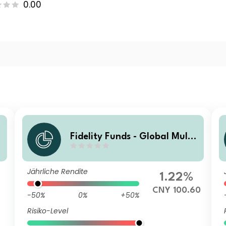
0.00
Fidelity Funds - Global Multi
d
Asset Growth & Income Fund
A-MCDIST(G)-RMB (hedged)
Jährliche Rendite
1.22%
CNY 100.60
-50%
0%
+50%
Risiko-Level