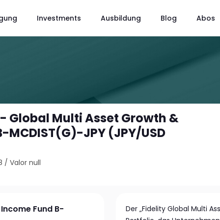
gung
Investments
Ausbildung
Blog
Abos
 - Global Multi Asset Growth &
B-MCDIST(G)-JPY (JPY/USD
8
/
Valor null
& Income Fund B-
Der „Fidelity Global Multi A