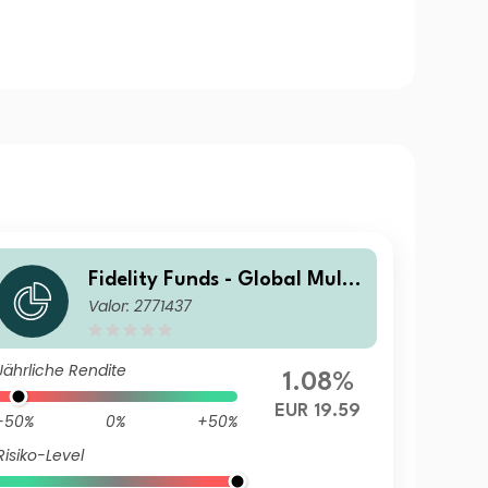
Fidelity Funds - Global Multi
Valor: 2771437
Asset Growth & Income Fund
A-Acc-EUR
Jährliche Rendite
1.08%
EUR 19.59
-50%
0%
+50%
Risiko-Level