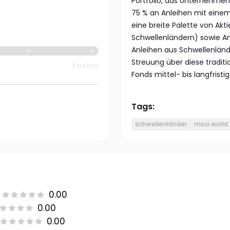
Portfolio, das Unternehmen
75 % an Anleihen mit einem
eine breite Palette von Akti
Schwellenländern) sowie An
Anleihen aus Schwellenländ
Streuung über diese traditi
Positiv
Fonds mittel- bis langfrist
Tags:
schwellenländer
msci world
0.00
0.00
0.00