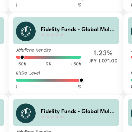
1
10
1
Fidelity Funds - Global Multi
d
Asset Growth & Income Fund
A-Acc-JPY (JPY/USD hedged)
Jährliche Rendite
1.23%
JPY 1,071.00
-50%
0%
+50%
Risiko-Level
1
10
1
Fidelity Funds - Global Multi
d
Asset Growth & Income Fund
A-Acc-HKD