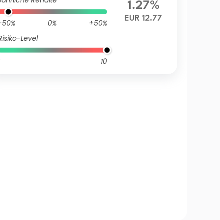
Jährliche Rendite
1.27%
EUR 12.77
-50%
0%
+50%
Risiko-Level
10