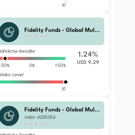
10
Fidelity Funds - Global Multi
Asset Growth & Income Fund
Y-MCDIST(G)-USD
Jährliche Rendite
1.24%
USD 9.29
-50%
0%
+50%
Risiko-Level
10
Fidelity Funds - Global Multi
Valor: 4295354
Asset Growth & Income Fund
E-Acc-EUR (EUR/USD hedge
d)