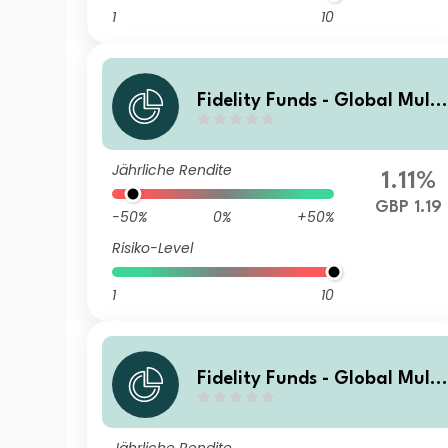
1
10
Fidelity Funds - Global Multi
Asset Growth & Income Fun
W-GDIST-GBP
Jährliche Rendite
1.11%
GBP 1.19
-50%
0%
+50%
Risiko-Level
1
10
Fidelity Funds - Global Multi
Asset Growth & Income Fun
I-Acc-USD