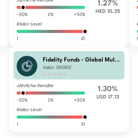
Jährliche Rendite
1.27%
HKD 10.35
-50%
0%
+50%
Risiko-Level
1
10
1
Fidelity Funds - Global Multi
Valor: 3913612
Asset Growth & Income Fund
Y-Acc-USD
Jährliche Rendite
1.30%
USD 17.13
-50%
0%
+50%
Risiko-Level
1
10