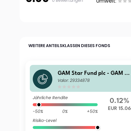
0 Bewertungen
Umwelt:
WEITERE ANTEILSKLASSEN DIESES FONDS
GAM Star Fund plc - GAM St
Valor: 29334878
ar Global Cautious Z Hedge
d EUR Acc
Jährliche Rendite
0.12%
EUR 15.06
-50%
0%
+50%
Risiko-Level