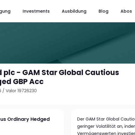
gung
Investments
Ausbildung
Blog
Abos
 plc - GAM Star Global Cautious
ged GBP Acc
6
/
Valor 19726230
ous Ordinary Hedged
Der GAM Star Global Cautio
geringer Volatilität an, inde
Vermögenswerten investiert,