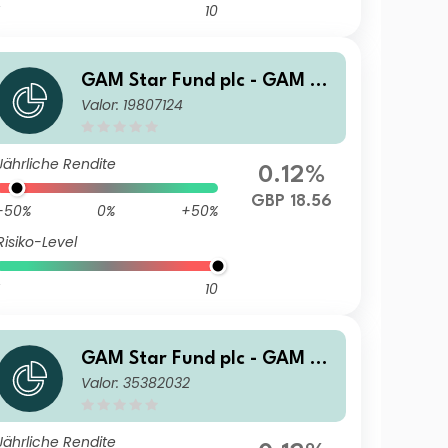
10
GAM Star Fund plc - GAM St
Valor: 19807124
ar Global Cautious Selling A
gent T Hedged GBP Acc
Jährliche Rendite
0.12%
GBP 18.56
-50%
0%
+50%
Risiko-Level
10
GAM Star Fund plc - GAM St
Valor: 35382032
ar Global Cautious Selling A
gent G Hedged EUR Acc
Jährliche Rendite