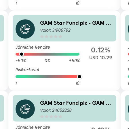
1
10
1
GAM Star Fund plc - GAM St
Valor: 31909792
ar Global Cautious Selling A
gent CQ Income II USD Inc
Jährliche Rendite
0.12%
USD 10.29
-50%
0%
+50%
Risiko-Level
1
10
1
GAM Star Fund plc - GAM St
Valor: 24052228
y
ar Global Cautious Selling A
gent A USD Acc
Jährliche Rendite