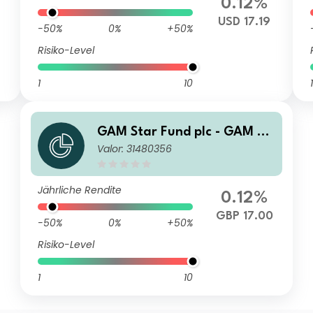
0.12%
USD 17.19
-50%
0%
+50%
Risiko-Level
1
10
1
GAM Star Fund plc - GAM St
Valor: 31480356
ar Global Cautious U Hedge
d GBP Acc
Jährliche Rendite
0.12%
GBP 17.00
-50%
0%
+50%
Risiko-Level
1
10