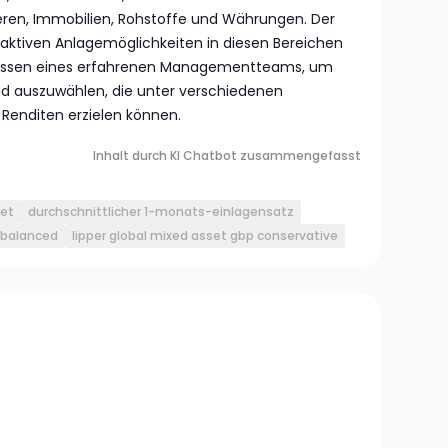
eren, Immobilien, Rohstoffe und Währungen. Der
raktiven Anlagemöglichkeiten in diesen Bereichen
wissen eines erfahrenen Managementteams, um
und auszuwählen, die unter verschiedenen
Renditen erzielen können.
Inhalt durch KI Chatbot zusammengefasst
set
durchschnittlicher 1-monats-einlagensatz
p balanced
lipper global mixed asset gbp conservative