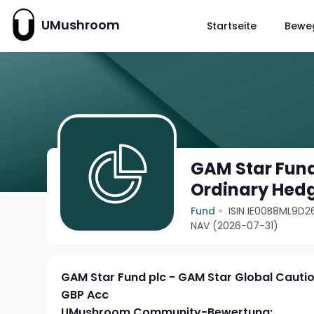
UMushroom
Startseite
Bewe
GAM Star Fund
Ordinary Hed
Fund
ISIN IE00B8ML9D2
NAV (2026-07-31)
GAM Star Fund plc - GAM Star Global Cauti
GBP Acc
UMushroom Community-Bewertung: