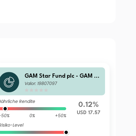
GAM Star Fund plc - GAM St
Valor: 19807097
ar Global Cautious Selling A
gent C USD Acc
Jährliche Rendite
0.12%
USD 17.57
-50%
0%
+50%
Risiko-Level