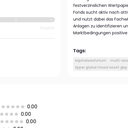
festverzinslichen Wertpapi
Fonds sucht aktiv nach att
und nutzt dabei das Fach
Anlagen zu identifizieren 
Positiv
Marktbedingungen positive 
Tags:
kapitalwachstum
multi-as
lipper global mixed asset gb
0.00
0.00
0.00