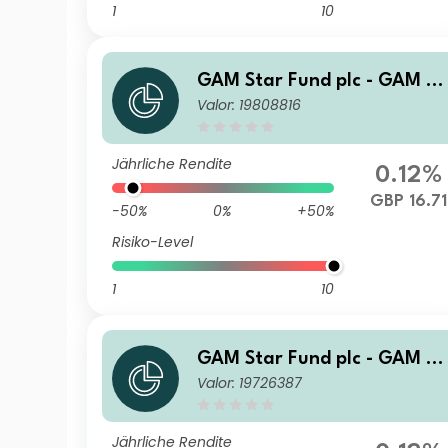
1
10
GAM Star Fund plc - GAM St
Valor: 19808816
ar Global Cautious Selling A
gent C Hedged GBP Acc
Jährliche Rendite
0.12%
GBP 16.71
-50%
0%
+50%
Risiko-Level
1
10
GAM Star Fund plc - GAM St
Valor: 19726387
ar Global Cautious Ordinar
Hedged EUR Acc
Jährliche Rendite