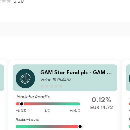
0.00
GAM Star Fund plc - GAM St
Valor: 19754453
ar Global Cautious Institutio
nal Hedged EUR Acc
Jährliche Rendite
0.12%
EUR 14.72
-50%
0%
+50%
Risiko-Level