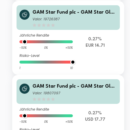
GAM Star Fund plc - GAM Star Glob
al Cautious Ordinary Hedged EUR A
Valor: 19726387
cc
Jährliche Rendite
0.27%
EUR 14.71
-50%
0%
+50%
Risiko-Level
1
10
GAM Star Fund plc - GAM Star Glob
al Cautious Selling Agent C USD Acc
Valor: 19807097
Jährliche Rendite
0.27%
USD 17.77
-50%
0%
+50%
Risiko-Level