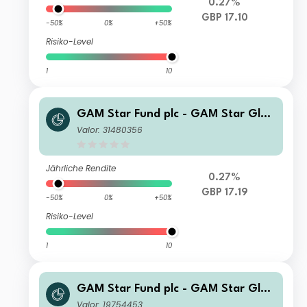
0.27%
GBP 17.10
-50%
0%
+50%
Risiko-Level
1
10
GAM Star Fund plc - GAM Star Glob
al Cautious U Hedged GBP Acc
Valor: 31480356
Jährliche Rendite
0.27%
GBP 17.19
-50%
0%
+50%
Risiko-Level
1
10
GAM Star Fund plc - GAM Star Glob
al Cautious Institutional Hedged EU
Valor: 19754453