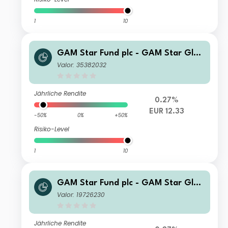
1
10
GAM Star Fund plc - GAM Star Glob
al Cautious Selling Agent G Hedged
Valor: 35382032
EUR Acc
Jährliche Rendite
0.27%
EUR 12.33
-50%
0%
+50%
Risiko-Level
1
10
GAM Star Fund plc - GAM Star Glob
al Cautious Ordinary Hedged GBP A
Valor: 19726230
cc
Jährliche Rendite