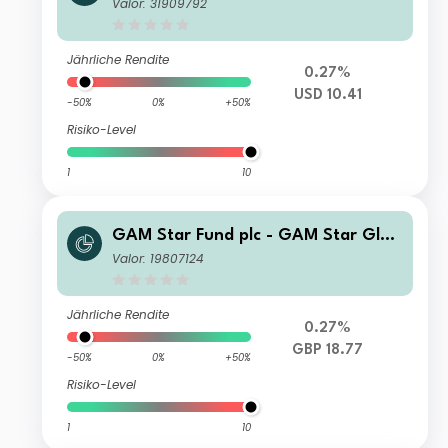
al Cautious Selling Agent CQ Incom
Valor: 31909792
e II USD Inc
Jährliche Rendite
0.27%
USD 10.41
-50%
0%
+50%
Risiko-Level
1
10
GAM Star Fund plc - GAM Star Glob
al Cautious Selling Agent T Hedged
Valor: 19807124
GBP Acc
Jährliche Rendite
0.27%
GBP 18.77
-50%
0%
+50%
Risiko-Level
1
10