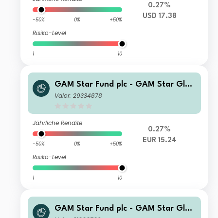
0.27%
USD 17.38
-50%
0%
+50%
Risiko-Level
1
10
GAM Star Fund plc - GAM Star Glob
al Cautious Z Hedged EUR Acc
Valor: 29334878
Jährliche Rendite
0.27%
EUR 15.24
-50%
0%
+50%
Risiko-Level
1
10
GAM Star Fund plc - GAM Star Glob