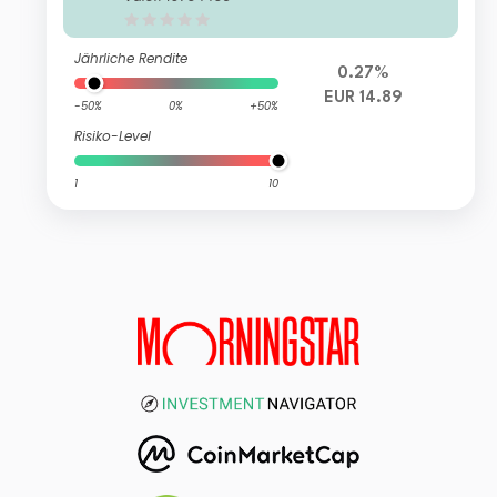
R Acc
Jährliche Rendite
0.27%
EUR 14.89
-50%
0%
+50%
Risiko-Level
1
10