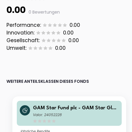
0.00
0 Bewertungen
Performance:
0.00
Innovation:
0.00
Gesellschaft:
0.00
Umwelt:
0.00
WEITERE ANTEILSKLASSEN DIESES FONDS
GAM Star Fund plc - GAM Star Glob
al Cautious Selling Agent A USD Acc
Valor: 24052228
Jährliche Rendite