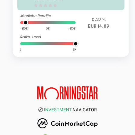
R Acc
Jährliche Rendite
0.27%
EUR 14.89
-50%
0%
+50%
Risiko-Level
1
10