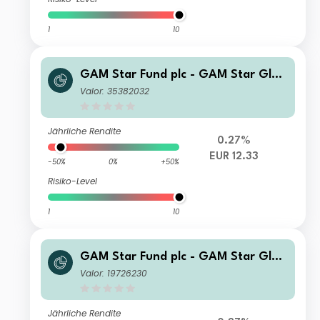
1
10
GAM Star Fund plc - GAM Star Glob
al Cautious Selling Agent G Hedged
Valor: 35382032
EUR Acc
Jährliche Rendite
0.27%
EUR 12.33
-50%
0%
+50%
Risiko-Level
1
10
GAM Star Fund plc - GAM Star Glob
al Cautious Ordinary Hedged GBP A
Valor: 19726230
cc
Jährliche Rendite