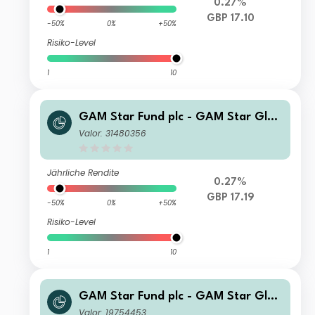
0.27%
GBP 17.10
-50%
0%
+50%
Risiko-Level
1
10
GAM Star Fund plc - GAM Star Glob
al Cautious U Hedged GBP Acc
Valor: 31480356
Jährliche Rendite
0.27%
GBP 17.19
-50%
0%
+50%
Risiko-Level
1
10
GAM Star Fund plc - GAM Star Glob
al Cautious Institutional Hedged EU
Valor: 19754453