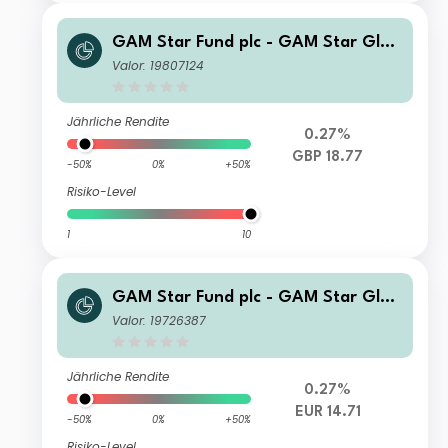
GAM Star Fund plc - GAM Star Glob
al Cautious Selling Agent T Hedged
Valor: 19807124
GBP Acc
Jährliche Rendite
0.27%
GBP 18.77
-50%
0%
+50%
Risiko-Level
1
10
GAM Star Fund plc - GAM Star Glob
al Cautious Ordinary Hedged EUR A
Valor: 19726387
cc
Jährliche Rendite
0.27%
EUR 14.71
-50%
0%
+50%
Risiko-Level