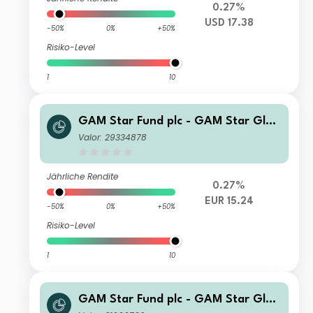
0.27%
USD 17.38
-50%
0%
+50%
Risiko-Level
1
10
GAM Star Fund plc - GAM Star Glob
al Cautious Z Hedged EUR Acc
Valor: 29334878
Jährliche Rendite
0.27%
EUR 15.24
-50%
0%
+50%
Risiko-Level
1
10
GAM Star Fund plc - GAM Star Glob