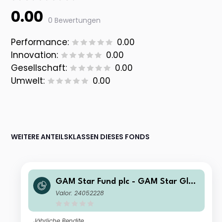
0.00
0 Bewertungen
Performance:
0.00
Innovation:
0.00
Gesellschaft:
0.00
Umwelt:
0.00
WEITERE ANTEILSKLASSEN DIESES FONDS
GAM Star Fund plc - GAM Star Glob
al Cautious Selling Agent A USD Acc
Valor: 24052228
Jährliche Rendite