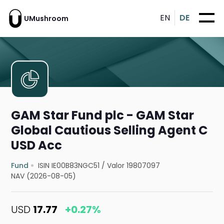
EN
DE
UMushroom
GAM Star Fund plc - GAM Star
Global Cautious Selling Agent C
USD Acc
Fund
ISIN IE00B83NGC51
/
Valor 19807097
NAV (2026-08-05)
USD
17.77
+0.27%