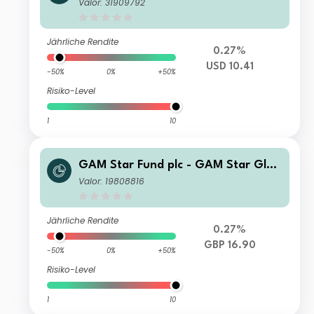
al Cautious Selling Agent CQ Incom
Valor: 31909792
e II USD Inc
Jährliche Rendite
0.27%
USD 10.41
-50%
0%
+50%
Risiko-Level
1
10
GAM Star Fund plc - GAM Star Glob
al Cautious Selling Agent C Hedged
Valor: 19808816
GBP Acc
Jährliche Rendite
0.27%
GBP 16.90
-50%
0%
+50%
Risiko-Level
1
10