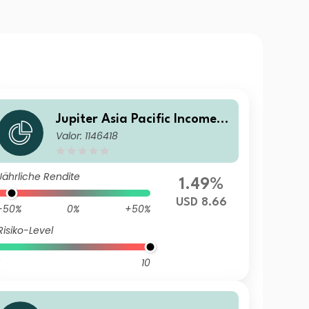
Jupiter Asia Pacific Income F
Valor: 1146418
und L USD Acc
Jährliche Rendite
1.49%
USD 8.66
-50%
0%
+50%
Risiko-Level
10