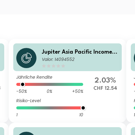
Jupiter Asia Pacific Income F
Valor: 14094552
und (IRL) L CHF Hedged Inc
(M)
Jährliche Rendite
2.03%
3
CHF 12.54
-50%
0%
+50%
Risiko-Level
1
10
1