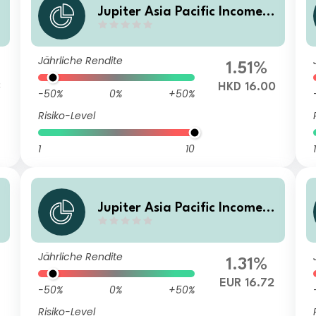
Jupiter Asia Pacific Income F
und (IRL) L HKD Inc (M)
Jährliche Rendite
1.51%
3
HKD 16.00
-50%
0%
+50%
Risiko-Level
1
10
1
Jupiter Asia Pacific Income F
und L EUR Inc
Jährliche Rendite
1.31%
EUR 16.72
-50%
0%
+50%
Risiko-Level