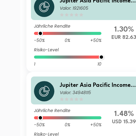
Jupiter Asia Pacific Income F
Valor: 1921605
und L EUR Acc
Jährliche Rendite
1.30%
EUR 82.6
-50%
0%
+50%
Risiko-Level
1
10
Jupiter Asia Pacific Income F
Valor: 34948115
und C2 USD Acc
Jährliche Rendite
1.48%
USD 15.39
-50%
0%
+50%
Risiko-Level