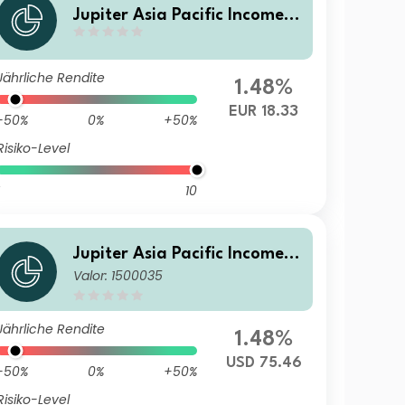
Jupiter Asia Pacific Income F
und (IRL) A3 EUR Hedged Ac
c
Jährliche Rendite
1.48%
EUR 18.33
-50%
0%
+50%
Risiko-Level
10
Jupiter Asia Pacific Income F
Valor: 1500035
und C USD Acc
Jährliche Rendite
1.48%
USD 75.46
-50%
0%
+50%
Risiko-Level