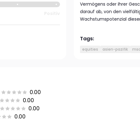
Vermögens oder ihrer Geschä
darauf ab, von den vielfäl
Positiv
Wachstumspotenzial dieser 
Tags:
equities
asien-pazifik
msci
0.00
0.00
0.00
0.00