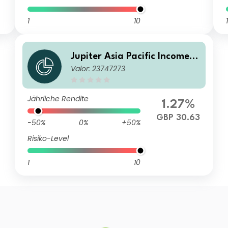
1
10
1
Jupiter Asia Pacific Income F
Valor: 23747273
und U1 GBP Acc
Jährliche Rendite
1.27%
GBP 30.63
-50%
0%
+50%
Risiko-Level
1
10