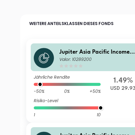
WEITERE ANTEILSKLASSEN DIESES FONDS
Jupiter Asia Pacific Income F
Valor: 10289200
und I USD Acc
Jährliche Rendite
1.49%
USD 29.9
-50%
0%
+50%
Risiko-Level
1
10