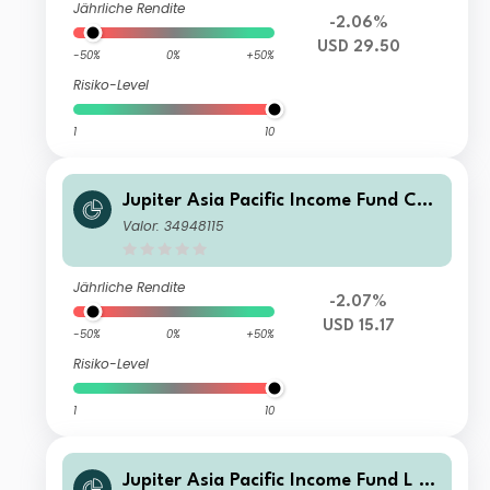
Jährliche Rendite
-2.06%
USD 29.50
-50%
0%
+50%
Risiko-Level
1
10
Jupiter Asia Pacific Income Fund C2
USD Acc
Valor: 34948115
Jährliche Rendite
-2.07%
USD 15.17
-50%
0%
+50%
Risiko-Level
1
10
Jupiter Asia Pacific Income Fund L E