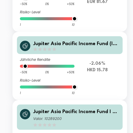
EUR 81.67
-50%
0%
+50%
Risiko-Level
1
10
Jupiter Asia Pacific Income Fund (IR
L) L HKD Inc (M)
Jährliche Rendite
-2.06%
HKD 15.78
-50%
0%
+50%
Risiko-Level
1
10
Jupiter Asia Pacific Income Fund I US
D Acc
Valor: 10289200