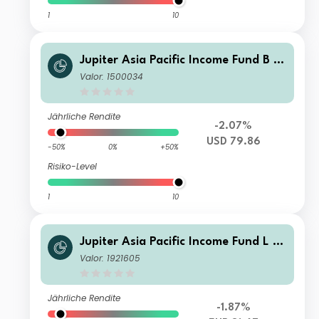
1
10
Jupiter Asia Pacific Income Fund B U
SD Acc
Valor: 1500034
Jährliche Rendite
-2.07%
USD 79.86
-50%
0%
+50%
Risiko-Level
1
10
Jupiter Asia Pacific Income Fund L E
UR Acc
Valor: 1921605
Jährliche Rendite
-1.87%