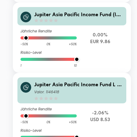
Jupiter Asia Pacific Income Fund (IR
L) I EUR Acc
Jährliche Rendite
0.00%
EUR 9.86
-50%
0%
+50%
Risiko-Level
1
10
Jupiter Asia Pacific Income Fund L U
SD Acc
Valor: 1146418
Jährliche Rendite
-2.06%
USD 8.53
-50%
0%
+50%
Risiko-Level