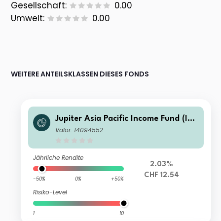
Gesellschaft:
0.00
Umwelt:
0.00
WEITERE ANTEILSKLASSEN DIESES FONDS
Jupiter Asia Pacific Income Fund (IR
L) L CHF Hedged Inc (M)
Valor: 14094552
Jährliche Rendite
2.03%
CHF 12.54
-50%
0%
+50%
Risiko-Level
1
10