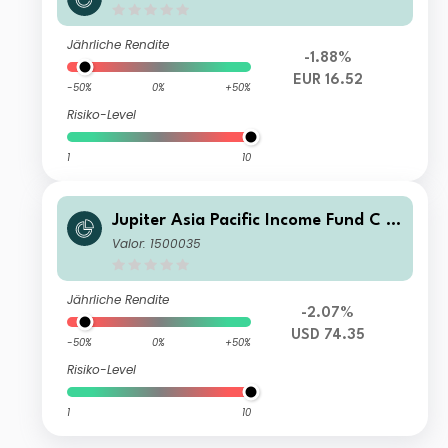
UR Inc
Jährliche Rendite
-1.88%
EUR 16.52
-50%
0%
+50%
Risiko-Level
1
10
Jupiter Asia Pacific Income Fund C U
SD Acc
Valor: 1500035
Jährliche Rendite
-2.07%
USD 74.35
-50%
0%
+50%
Risiko-Level
1
10