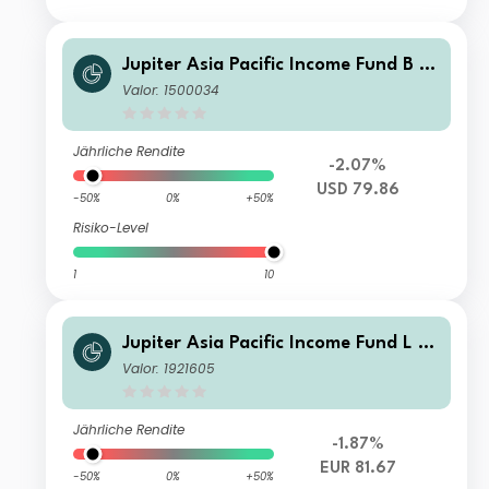
Jupiter Asia Pacific Income Fund B U
SD Acc
Valor: 1500034
Jährliche Rendite
-2.07%
USD 79.86
-50%
0%
+50%
Risiko-Level
1
10
Jupiter Asia Pacific Income Fund L E
UR Acc
Valor: 1921605
Jährliche Rendite
-1.87%
EUR 81.67
-50%
0%
+50%