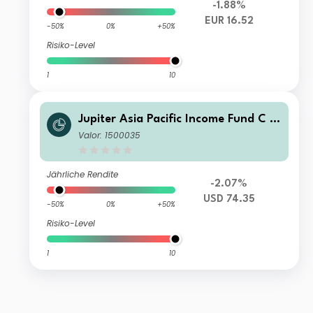
-1.88%
EUR 16.52
-50%
0%
+50%
Risiko-Level
1
10
Jupiter Asia Pacific Income Fund C U
SD Acc
Valor: 1500035
Jährliche Rendite
-2.07%
USD 74.35
-50%
0%
+50%
Risiko-Level
1
10