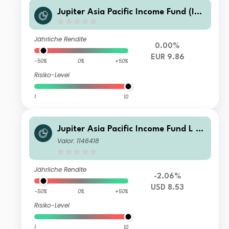
Jupiter Asia Pacific Income Fund (IR
L) I EUR Acc
Jährliche Rendite
0.00%
EUR 9.86
-50%
0%
+50%
Risiko-Level
1
10
Jupiter Asia Pacific Income Fund L U
SD Acc
Valor: 1146418
Jährliche Rendite
-2.06%
USD 8.53
-50%
0%
+50%
Risiko-Level
1
10