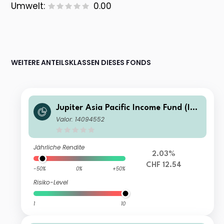
Umwelt:
0.00
WEITERE ANTEILSKLASSEN DIESES FONDS
Jupiter Asia Pacific Income Fund (IR
L) L CHF Hedged Inc (M)
Valor: 14094552
Jährliche Rendite
2.03%
CHF 12.54
-50%
0%
+50%
Risiko-Level
1
10