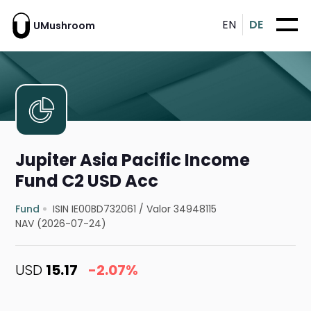
EN
DE
UMushroom
Jupiter Asia Pacific Income
Fund C2 USD Acc
Fund
ISIN IE00BD732061
/
Valor 34948115
NAV (2026-07-24)
USD
15.17
-2.07%