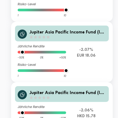
Risiko-Level
1
10
Jupiter Asia Pacific Income Fund (IR
L) A3 EUR Hedged Acc
Jährliche Rendite
-2.07%
EUR 18.06
-50%
0%
+50%
Risiko-Level
1
10
Jupiter Asia Pacific Income Fund (IR
L) L HKD Inc (M)
Jährliche Rendite
-2.06%
HKD 15.78