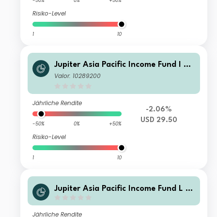
-50%
0%
+50%
Risiko-Level
1
10
Jupiter Asia Pacific Income Fund I US
D Acc
Valor: 10289200
Jährliche Rendite
-2.06%
USD 29.50
-50%
0%
+50%
Risiko-Level
1
10
Jupiter Asia Pacific Income Fund L E
UR Inc
Jährliche Rendite