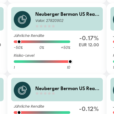
Neuberger Berman US Real
Valor: 27820902
A
Estate Securities Fund EUR
M Accumulating Class
Jährliche Rendite
-0.17%
0
EUR 12.00
-50%
0%
+50%
Risiko-Level
1
10
1
Neuberger Berman US Real
A
Estate Securities Fund AUD
A (Monthly) Distributing Cla
Jährliche Rendite
ss
-0.12%