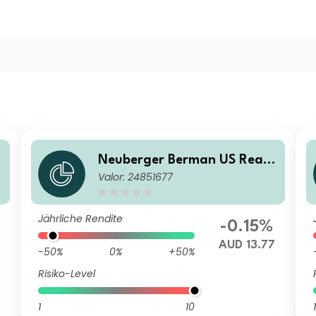
Neuberger Berman US Real
Valor: 24851677
Z
Estate Securities Fund AUD E
Accumulating Class
Jährliche Rendite
-0.15%
AUD 13.77
-50%
0%
+50%
Risiko-Level
1
10
1