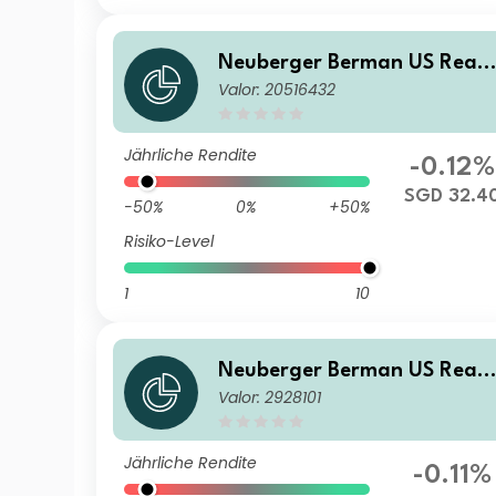
Neuberger Berman US Real
Valor: 20516432
Estate Securities Fund SGD 
Accumulating Class
Jährliche Rendite
-0.12%
SGD 32.4
-50%
0%
+50%
Risiko-Level
1
10
Neuberger Berman US Real
Valor: 2928101
Estate Securities Fund USD 
Distributing Class
Jährliche Rendite
-0.11%