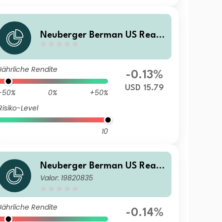
Neuberger Berman US Real
Estate Securities Fund USD
M Accumulating Class
Jährliche Rendite
-0.13%
USD 15.79
-50%
0%
+50%
Risiko-Level
10
Neuberger Berman US Real
Valor: 19820835
Estate Securities Fund CHF A
Accumulating Class
Jährliche Rendite
-0.14%