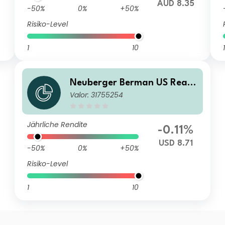
9
AUD 8.35
-50%
0%
+50%
Risiko-Level
1
10
1
Neuberger Berman US Real
Valor: 31755254
Estate Securities Fund USD E
(Monthly) Distributing Class
Jährliche Rendite
-0.11%
USD 8.71
-50%
0%
+50%
Risiko-Level
1
10