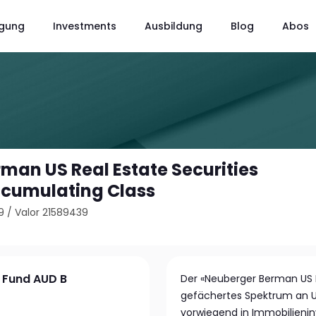
gung
Investments
Ausbildung
Blog
Abos
man US Real Estate Securities
ccumulating Class
9
/
Valor 21589439
s Fund AUD B
Der «Neuberger Berman US Re
gefächertes Spektrum an U
vorwiegend in Immobilienin