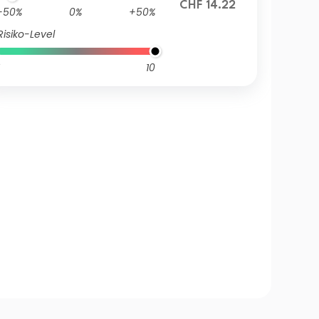
CHF 14.22
-50%
0%
+50%
Risiko-Level
10