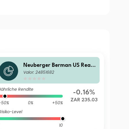
Neuberger Berman US Real
Valor: 24851682
Estate Securities Fund ZAR E
Accumulating Class
Jährliche Rendite
-0.16%
ZAR 235.03
-50%
0%
+50%
Risiko-Level
10