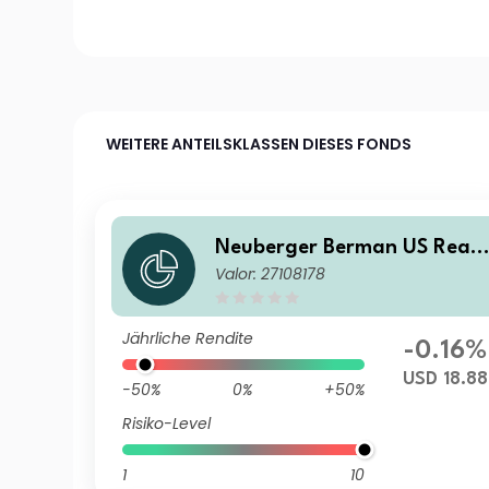
WEITERE ANTEILSKLASSEN DIESES FONDS
Neuberger Berman US Real
Valor: 27108178
Estate Securities Fund USD 
Accumulating Class
Jährliche Rendite
-0.16%
USD 18.88
-50%
0%
+50%
Risiko-Level
1
10