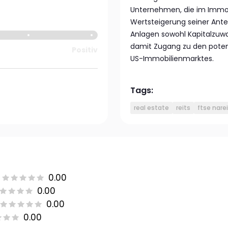
Unternehmen, die im Immobi
Wertsteigerung seiner Ante
Anlagen sowohl Kapitalzuwac
damit Zugang zu den poten
Positiv
US-Immobilienmarktes.
Tags:
real estate
reits
ftse narei
0.00
0.00
0.00
0.00