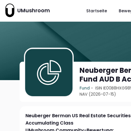
UMushroom
Startseite
Bewe
Neuberger Ber
Fund AUD B A
Fund
ISIN IE00B8HXG98
NAV (2026-07-15)
Neuberger Berman US Real Estate Securitie
Accumulating Class
UMushroom Community-Bewertung: