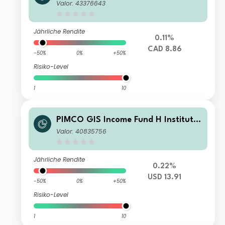
l CAD Hedged Income
Valor: 43376643
Jährliche Rendite
0.11%
CAD 8.86
-50%
0%
+50%
Risiko-Level
1
10
PIMCO GIS Income Fund H Institutio
nal Accumulation
Valor: 40835756
Jährliche Rendite
0.22%
USD 13.91
-50%
0%
+50%
Risiko-Level
1
10