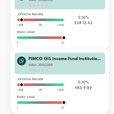
Jährliche Rendite
0.16%
EUR 12.43
-50%
0%
+50%
Risiko-Level
1
10
PIMCO GIS Income Fund Institutiona
l HKD (Unhedged) Income
Valor: 30152368
Jährliche Rendite
0.10%
HKD 9.89
-50%
0%
+50%
Risiko-Level
1
10