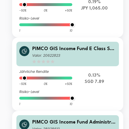
0.19%
JPY 1,065.00
-50%
0%
+50%
Risiko-Level
1
10
PIMCO GIS Income Fund E Class SG
D (Hedged) Income
Valor: 20622823
Jährliche Rendite
0.13%
SGD 7.89
-50%
0%
+50%
Risiko-Level
1
10
PIMCO GIS Income Fund Administra
tive EUR (Hedged) Accumulation
Valor: 28928610