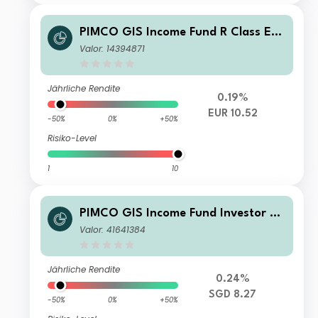
PIMCO GIS Income Fund R Class EU
R (Hedged) Accumulation
Valor: 14394871
Jährliche Rendite
0.19%
EUR 10.52
-50%
0%
+50%
Risiko-Level
1
10
PIMCO GIS Income Fund Investor S
GD (Hedged) Income
Valor: 41641384
Jährliche Rendite
0.24%
SGD 8.27
-50%
0%
+50%