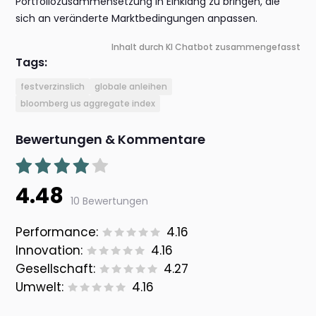
Portfoliozusammensetzung in Einklang zu bringen, die
sich an veränderte Marktbedingungen anpassen.
Inhalt durch KI Chatbot zusammengefasst
Tags:
festverzinslich
globale anleihen
bloomberg us aggregate index
Bewertungen & Kommentare
4.48
10 Bewertungen
Performance:
4.16
Innovation:
4.16
Gesellschaft:
4.27
Umwelt:
4.16