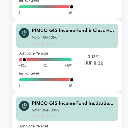
Risiko-Level
1
10
PIMCO GIS Income Fund E Class HU
F (Hedged) Accumulation
Valor: 13940664
Jährliche Rendite
0.18%
HUF 11.22
-50%
0%
+50%
Risiko-Level
1
10
PIMCO GIS Income Fund Institutiona
l JPY (Hedged) Accumulation
Valor: 12468359
Jährliche Rendite