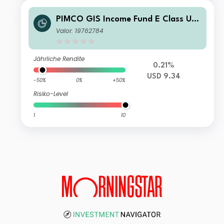
PIMCO GIS Income Fund E Class US
D Income
Valor: 19762784
Jährliche Rendite
0.21%
USD 9.34
-50%
0%
+50%
Risiko-Level
1
10