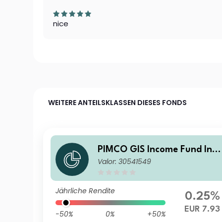
nice
WEITERE ANTEILSKLASSEN DIESES FONDS
PIMCO GIS Income Fund Inv
Valor: 30541549
stor EUR (Hedged) Income A
Jährliche Rendite
0.25%
EUR 7.93
-50%
0%
+50%