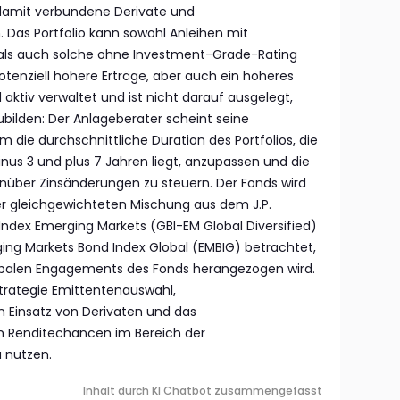
damit verbundene Derivate und
Das Portfolio kann sowohl Anleihen mit
als auch solche ohne Investment-Grade-Rating
otenziell höhere Erträge, aber auch ein höheres
d aktiv verwaltet und ist nicht darauf ausgelegt,
ubilden: Der Anlageberater scheint seine
 die durchschnittliche Duration des Portfolios, die
us 3 und plus 7 Jahren liegt, anzupassen und die
enüber Zinsänderungen zu steuern. Der Fonds wird
er gleichgewichteten Mischung aus dem J.P.
dex Emerging Markets (GBI-EM Global Diversified)
ng Markets Bond Index Global (EMBIG) betrachtet,
obalen Engagements des Fonds herangezogen wird.
trategie Emittentenauswahl,
Einsatz von Derivaten und das
Renditechancen im Bereich der
 nutzen.
Inhalt durch KI Chatbot zusammengefasst