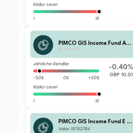
Risiko-Level
1
10
PIMCO GIS Income Fund Ad
ministrative GBP (Hedged) 
ccumulation
Jährliche Rendite
-0.40
GBP 10.01
-50%
0%
+50%
Risiko-Level
1
10
PIMCO GIS Income Fund E Cl
Valor: 19762784
ass USD Income