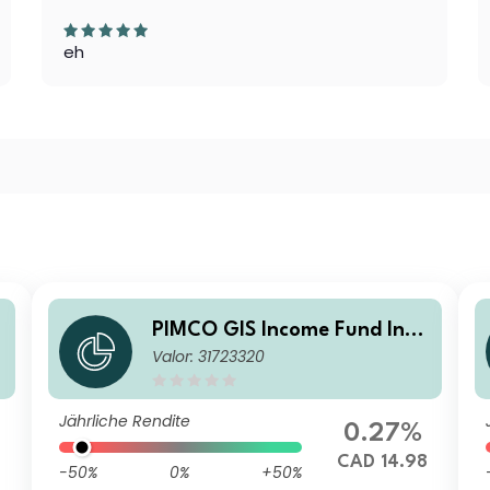
eh
e
PIMCO GIS Income Fund Insti
Valor: 31723320
tutional CAD (Hedged) Accu
mulation
Jährliche Rendite
0.27%
CAD 14.98
-50%
0%
+50%