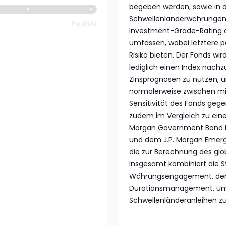
begeben werden, sowie in 
Schwellenländerwährungen. 
Positiv
Investment-Grade-Rating 
umfassen, wobei letztere p
Risiko bieten. Der Fonds wir
lediglich einen Index nachz
Zinsprognosen zu nutzen, um
normalerweise zwischen min
Sensitivität des Fonds geg
zudem im Vergleich zu ein
Morgan Government Bond In
und dem J.P. Morgan Emergi
die zur Berechnung des gl
Insgesamt kombiniert die S
Währungsengagement, den 
Durationsmanagement, um 
Schwellenländeranleihen zu