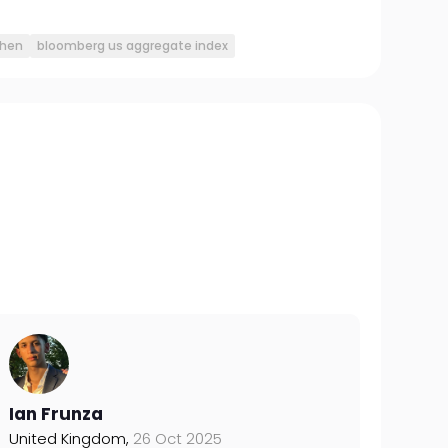
ihen
bloomberg us aggregate index
Ian Frunza
United Kingdom,
26 Oct 2025