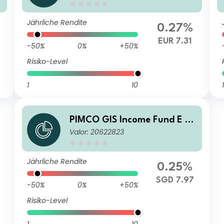
Jährliche Rendite
0.27%
EUR 7.31
-50%
0%
+50%
Risiko-Level
1
10
1
PIMCO GIS Income Fund E Cl
Valor: 20622823
ass SGD (Hedged) Income
Jährliche Rendite
0.25%
SGD 7.97
-50%
0%
+50%
Risiko-Level