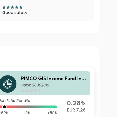
Good safety
PIMCO GIS Income Fund Inve
Valor: 28002816
stor EUR (Hedged) Income
Jährliche Rendite
0.28%
EUR 7.26
-50%
0%
+50%