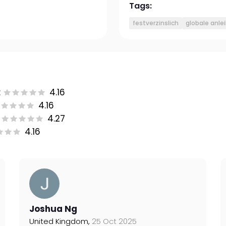
Tags:
festverzinslich
globale anle
:
4.16
4.16
4.27
4.16
Joshua Ng
United Kingdom,
25 Oct 2025