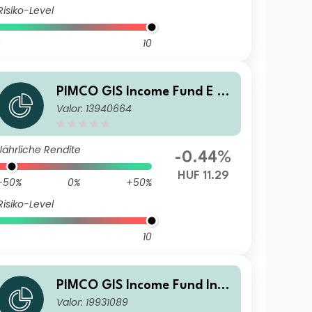
Risiko-Level
10
PIMCO GIS Income Fund E Cl
Valor: 13940664
ass HUF (Hedged) Accumulat
ion
Jährliche Rendite
-0.44%
HUF 11.29
-50%
0%
+50%
Risiko-Level
10
PIMCO GIS Income Fund Insti
Valor: 19931089
tutional EUR (Hedged) Accu