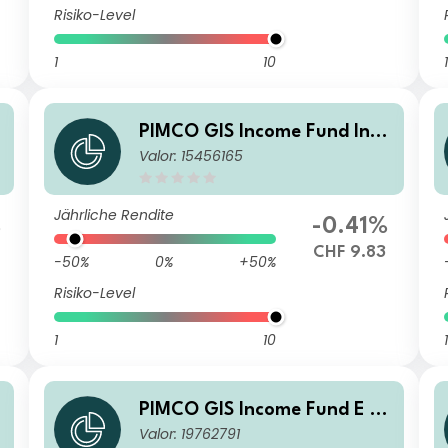
Risiko-Level
1
10
1
PIMCO GIS Income Fund Inve
Valor: 15456165
stor CHF (Hedged) Income
A
Jährliche Rendite
%
-0.41%
CHF 9.83
-50%
0%
+50%
Risiko-Level
1
10
1
PIMCO GIS Income Fund E Cl
Valor: 19762791
ass EUR (Hedged) Income