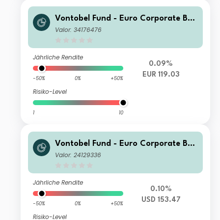
Vontobel Fund - Euro Corporate Bon
d S EUR Cap
Valor: 34176476
Jährliche Rendite
0.09%
EUR 119.03
-50%
0%
+50%
Risiko-Level
1
10
Vontobel Fund - Euro Corporate Bon
d HI (hedged) USD Cap
Valor: 24129336
Jährliche Rendite
0.10%
USD 153.47
-50%
0%
+50%
Risiko-Level