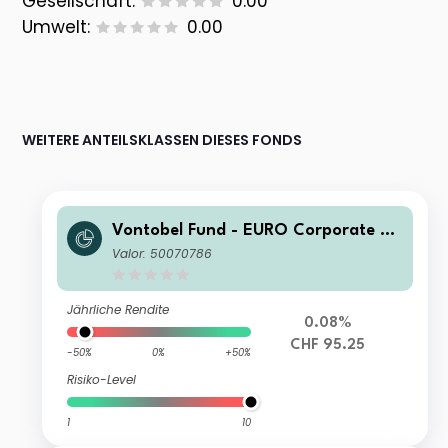
Gesellschaft:
0.00
Umwelt:
0.00
WEITERE ANTEILSKLASSEN DIESES FONDS
Vontobel Fund - EURO Corporate Bo
nd HR CHF Hedged Acc
Valor: 50070786
Jährliche Rendite
0.08%
CHF 95.25
-50%
0%
+50%
Risiko-Level
1
10