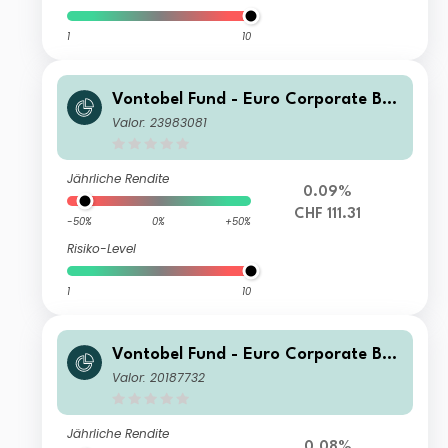
1
10
Vontobel Fund - Euro Corporate Bon
d HI (hedged) CHF Cap
Valor: 23983081
Jährliche Rendite
0.09%
CHF 111.31
-50%
0%
+50%
Risiko-Level
1
10
Vontobel Fund - Euro Corporate Bon
d H (hedged) CHF Cap
Valor: 20187732
Jährliche Rendite
0.08%