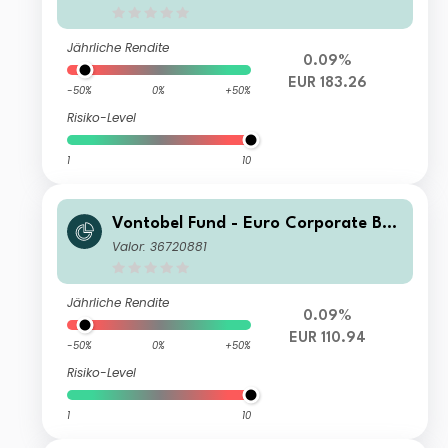
Jährliche Rendite
0.09%
EUR 183.26
-50%
0%
+50%
Risiko-Level
1
10
Vontobel Fund - Euro Corporate Bon
d N EUR Cap
Valor: 36720881
Jährliche Rendite
0.09%
EUR 110.94
-50%
0%
+50%
Risiko-Level
1
10