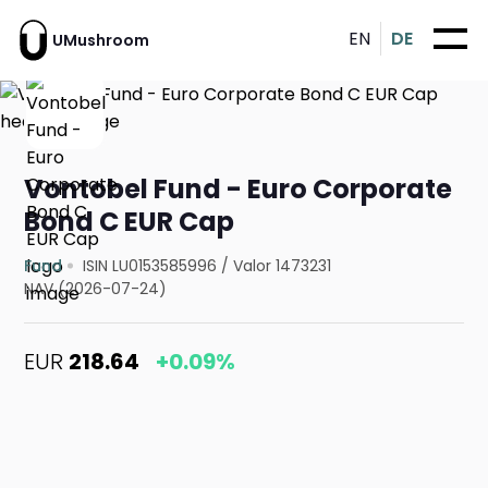
EN
DE
UMushroom
Vontobel Fund - Euro Corporate
Bond C EUR Cap
Fund
ISIN LU0153585996
/
Valor 1473231
NAV (2026-07-24)
EUR
218.64
+0.09%