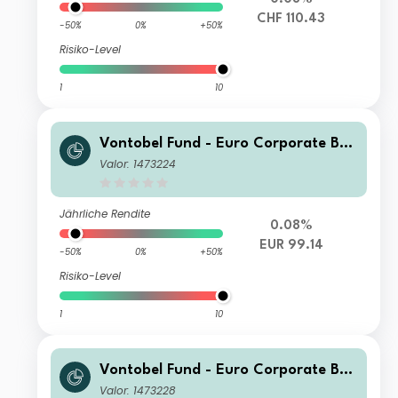
CHF 110.43
-50%
0%
+50%
Risiko-Level
1
10
Vontobel Fund - Euro Corporate Bon
d A EUR Dist
Valor: 1473224
Jährliche Rendite
0.08%
EUR 99.14
-50%
0%
+50%
Risiko-Level
1
10
Vontobel Fund - Euro Corporate Bon
d B EUR Cap
Valor: 1473228