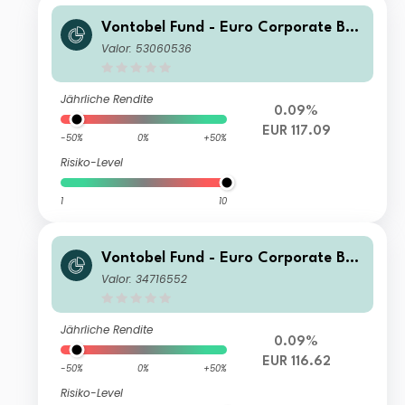
Vontobel Fund - Euro Corporate Bon
d Y EUR Cap
Valor: 53060536
Jährliche Rendite
0.09%
EUR 117.09
-50%
0%
+50%
Risiko-Level
1
10
Vontobel Fund - Euro Corporate Bon
d G EUR Cap
Valor: 34716552
Jährliche Rendite
0.09%
EUR 116.62
-50%
0%
+50%
Risiko-Level