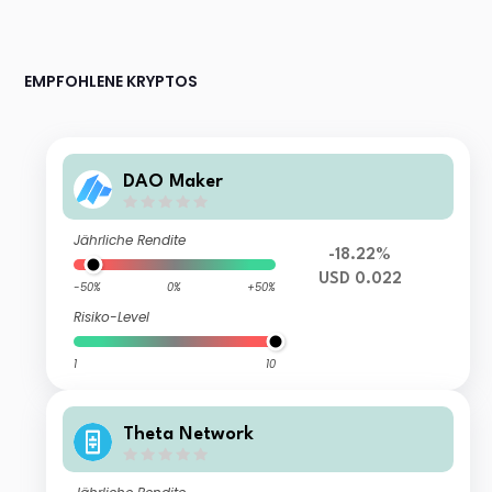
EMPFOHLENE KRYPTOS
DAO Maker
Jährliche Rendite
-18.22%
USD 0.022
-50%
0%
+50%
Risiko-Level
1
10
Theta Network