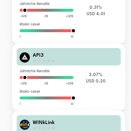
Jährliche Rendite
0.31%
USD 4.01
-50%
0%
+50%
Risiko-Level
1
10
API3
Jährliche Rendite
3.07%
USD 0.20
-50%
0%
+50%
Risiko-Level
1
10
WINkLink