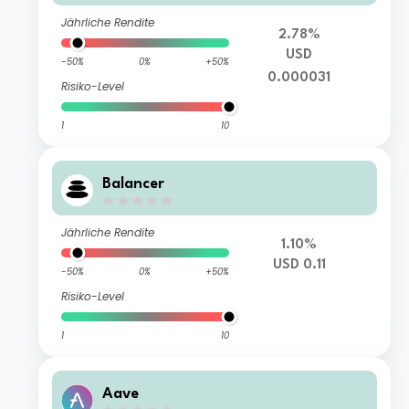
Jährliche Rendite
2.78%
USD
-50%
0%
+50%
0.000031
Risiko-Level
1
10
Balancer
Jährliche Rendite
1.10%
USD 0.11
-50%
0%
+50%
Risiko-Level
1
10
Aave