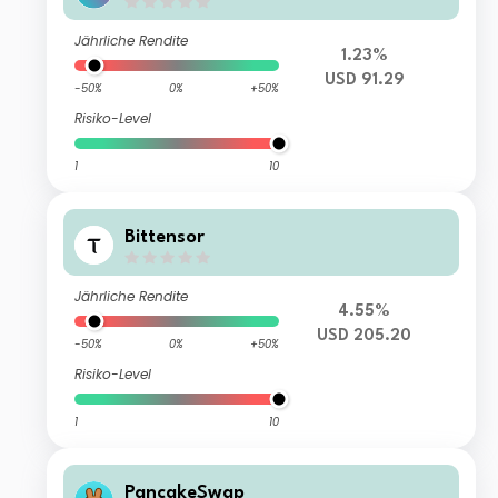
Jährliche Rendite
1.23%
USD 91.29
-50%
0%
+50%
Risiko-Level
1
10
Bittensor
Jährliche Rendite
4.55%
USD 205.20
-50%
0%
+50%
Risiko-Level
1
10
PancakeSwap