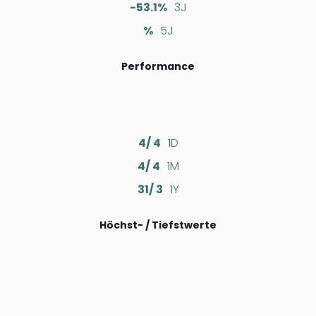
-53.1%
3J
%
5J
Performance
4/ 4
1D
4/ 4
1M
31/ 3
1Y
Höchst- / Tiefstwerte