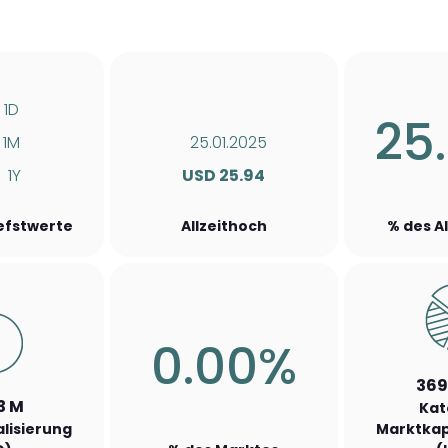
1D
25
1M
25.01.2025
1Y
USD 25.94
iefstwerte
Allzeithoch
% des A
0.00%
369
3 M
Kat
lisierung
Marktkap