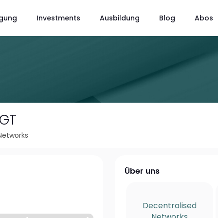
gung
Investments
Ausbildung
Blog
Abos
GT
Networks
Über uns
Decentralised
Networks