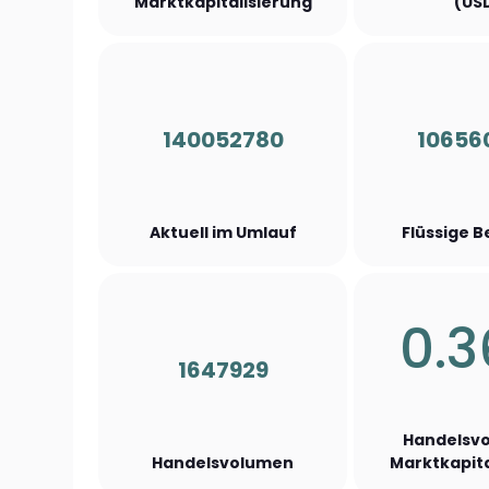
Marktkapitalisierung
(US
140052780
10656
Aktuell im Umlauf
Flüssige 
0.
1647929
Handelsvo
Handelsvolumen
Marktkapita