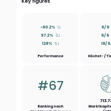
Key figures
-60.2%
1J
6/ 6
57.2%
3J
6/ 6
128%
5J
19/ 6
Performance
Höchst- / T
#67
713.7
Ranking nach
Marktkapita