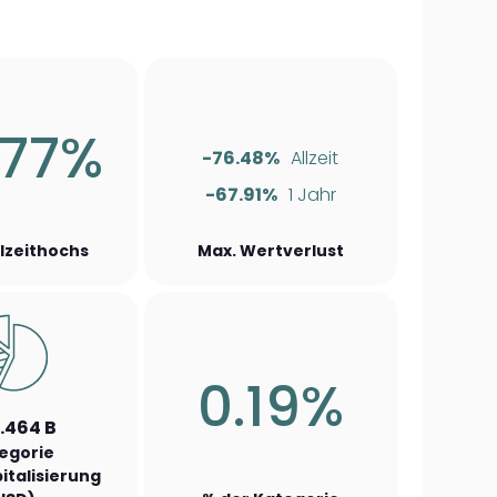
.77%
-76.48%
Allzeit
-67.91%
1 Jahr
llzeithochs
Max. Wertverlust
0.19%
.464 B
egorie
italisierung