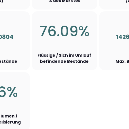
D)
% des Marktes
(
76.09%
0804
142
Flüssige / Sich im Umlauf
Bestände
befindende Bestände
Max. 
36%
lumen /
lisierung