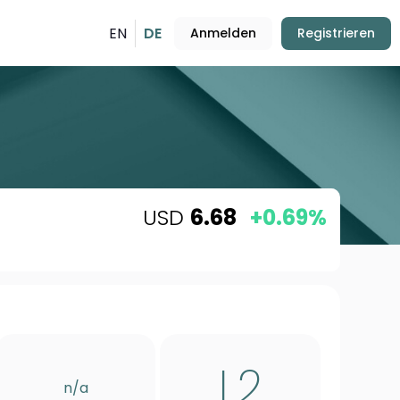
EN
DE
Anmelden
Registrieren
USD
6.68
+0.69%
L2
n/a