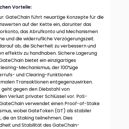
chen Vorteile:
ur: GateChain führt neuartige Konzepte für die
swerten auf der Kette ein, darunter das
sorkonto, das Abrufkonto und Mechanismen
e und die widerrufliche Verzögerungszeit.
darauf ab, die Sicherheit zu verbessern und
n effektiv zu handhaben. Sichere Lagerung
teChain bietet ein einzigartiges
Clearing-Mechanismus, der 100%ige
errufs- und Clearing-Funktionen
rmalen Transaktionen entgegenzuwirken.
z geht gegen den Diebstahl von
 Verlust privater Schlüssel vor. PoS-
GateChain verwendet einen Proof-of-Stake
mus, wobei GateToken (GT) als stabiler
, die an Staking teilnehmen. Dies
dheit und Stabilität des GateChain-