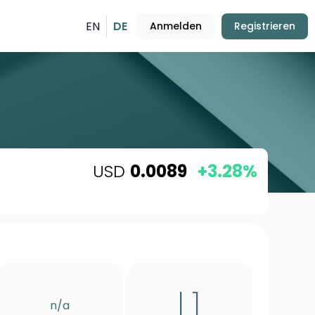
EN
DE
Anmelden
Registrieren
USD
0.0089
+3.28%
L1
n/a