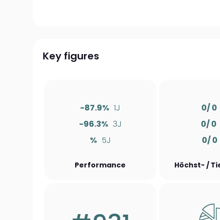
Key figures
-87.9%
1J
0/ 0
-96.3%
3J
0/ 0
%
5J
0/ 0
Performance
Höchst- / T