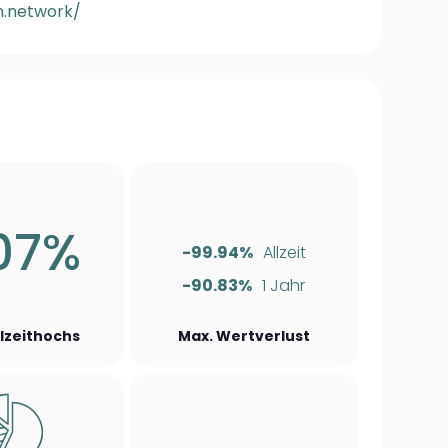
.network/
07%
-99.94%
Allzeit
-90.83%
1 Jahr
llzeithochs
Max. Wertverlust