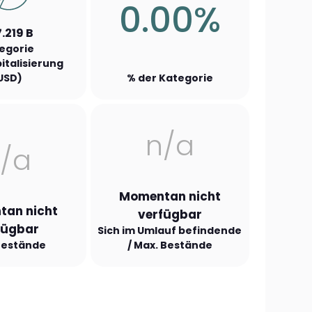
0.00%
.219 B
egorie
italisierung
USD)
% der Kategorie
n/a
/a
Momentan nicht
an nicht
verfügbar
fügbar
Sich im Umlauf befindende
Bestände
/ Max. Bestände