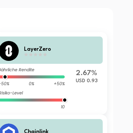
LayerZero
Jährliche Rendite
2.67%
USD 0.93
-50%
0%
+50%
Risiko-Level
10
Chainlink