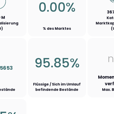
0.00%
367
0 M
Kat
lisierung
Marktkap
D)
% des Marktes
(
n
95.85%
55653
Moment
ver
Flüssige / Sich im Umlauf
Bestände
befindende Bestände
Max. 