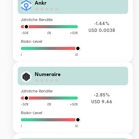
Ankr
Jährliche Rendite
-1.44%
USD 0.0038
-50%
0%
+50%
Risiko-Level
1
10
Numeraire
Jährliche Rendite
-2.85%
USD 9.46
-50%
0%
+50%
Risiko-Level
1
10