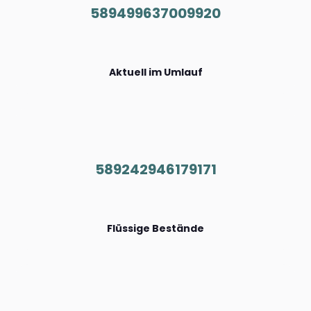
589499637009920
Aktuell im Umlauf
589242946179171
Flüssige Bestände