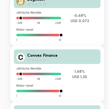
Jährliche Rendite
-0.68%
USD 0.073
-50%
0%
+50%
Risiko-Level
1
10
Convex Finance
Jährliche Rendite
1.68%
USD 1.25
-50%
0%
+50%
Risiko-Level
1
10