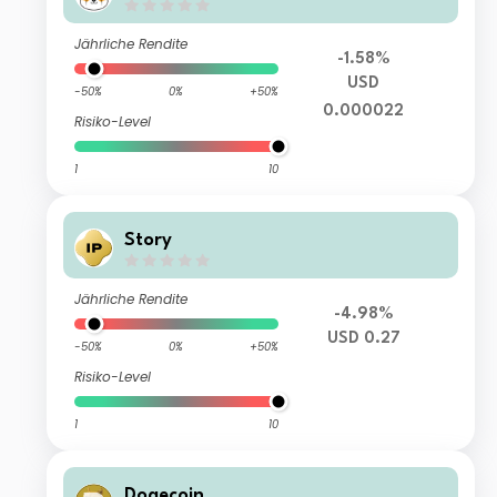
Jährliche Rendite
-1.58%
USD
-50%
0%
+50%
0.000022
Risiko-Level
1
10
Story
Jährliche Rendite
-4.98%
USD 0.27
-50%
0%
+50%
Risiko-Level
1
10
Dogecoin