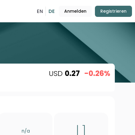
EN
DE
Anmelden
Registrieren
USD
0.27
-0.26%
L1
n/a