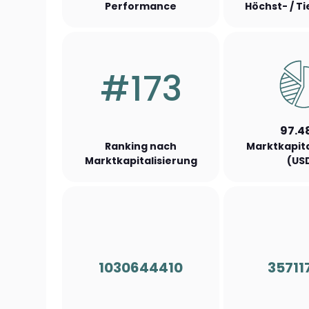
Performance
Höchst- / T
#173
97.4
Ranking nach
Marktkapita
Marktkapitalisierung
(US
1030644410
35711