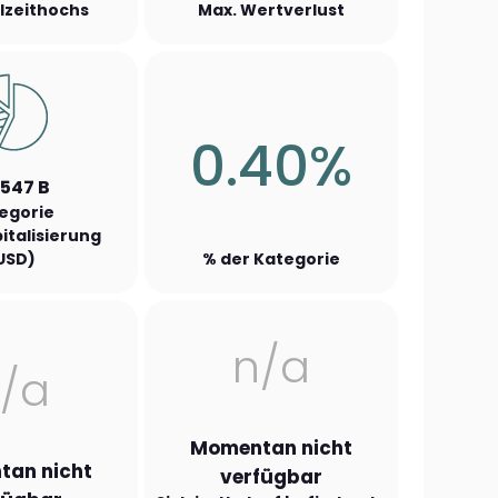
llzeithochs
Max. Wertverlust
0.40%
.547 B
egorie
italisierung
USD)
% der Kategorie
n/a
/a
Momentan nicht
an nicht
verfügbar