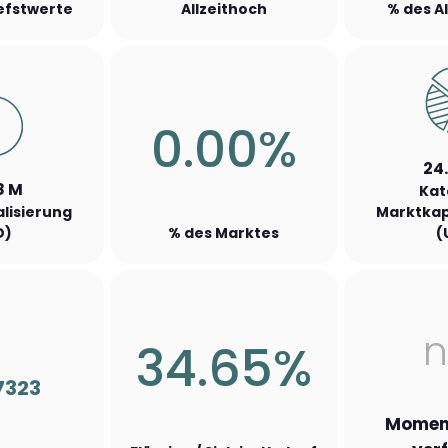
iefstwerte
Allzeithoch
% des A
0.00%
24
8 M
Kat
lisierung
Marktkap
D)
% des Marktes
(
n
34.65%
7323
Moment