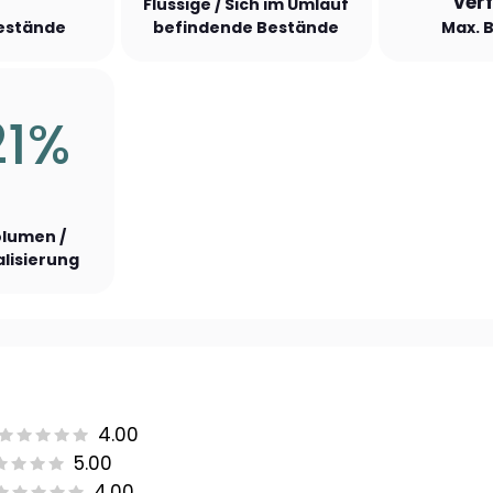
ver
Flüssige / Sich im Umlauf
Bestände
befindende Bestände
Max. 
21%
lumen /
lisierung
4.00
5.00
4.00