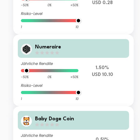
USD 0.28
-50%
0%
+50%
Risiko-Level
1
10
Numeraire
Jährliche Rendite
1.50%
USD 10.10
-50%
0%
+50%
Risiko-Level
1
10
Baby Doge Coin
Jährliche Rendite
0.51%