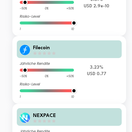
USD 2.9e-10
-50%
0%
+50%
Risiko-Level
1
10
Filecoin
Jährliche Rendite
3.23%
USD 0.77
-50%
0%
+50%
Risiko-Level
1
10
NEXPACE
Jährliche Rendite