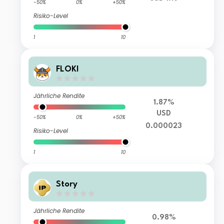
-50%
0%
+50%
Risiko-Level
1
10
FLOKI
Jährliche Rendite
1.87%
USD
-50%
0%
+50%
0.000023
Risiko-Level
1
10
Story
Jährliche Rendite
0.98%