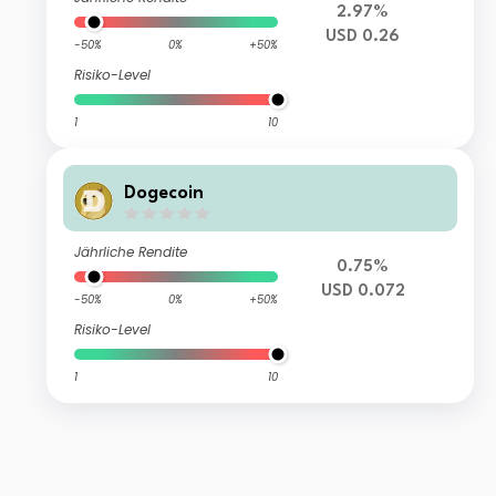
2.97%
USD 0.26
-50%
0%
+50%
Risiko-Level
1
10
Dogecoin
Jährliche Rendite
0.75%
USD 0.072
-50%
0%
+50%
Risiko-Level
1
10