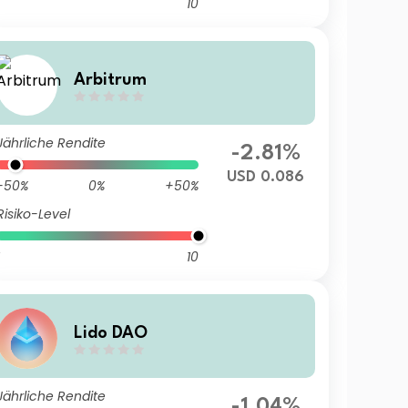
10
Arbitrum
Jährliche Rendite
-2.81%
USD 0.086
-50%
0%
+50%
Risiko-Level
10
Lido DAO
Jährliche Rendite
-1.04%