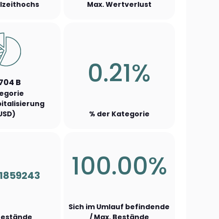
llzeithochs
Max. Wertverlust
0.21%
.704 B
egorie
italisierung
USD)
% der Kategorie
100.00%
1859243
Sich im Umlauf befindende
Bestände
/ Max. Bestände