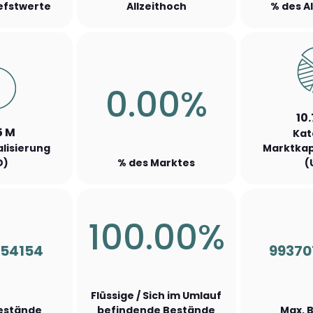
iefstwerte
Allzeithoch
% des A
0.00%
10
5 M
Kat
lisierung
Marktkap
D)
% des Marktes
(
100.00%
854154
99370
Flüssige / Sich im Umlauf
Bestände
befindende Bestände
Max. 