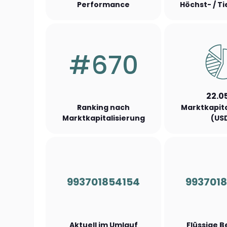
Performance
Höchst- / T
#670
22.0
Ranking nach
Marktkapita
Marktkapitalisierung
(US
993701854154
993701
Aktuell im Umlauf
Flüssige 