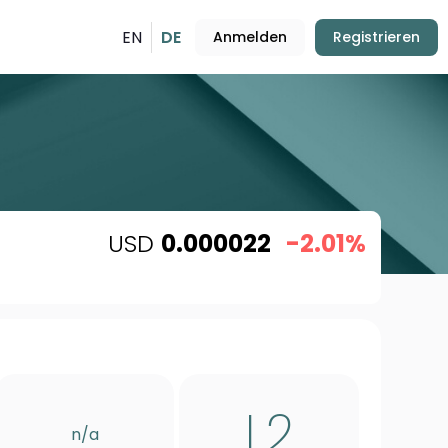
EN
DE
Anmelden
Registrieren
USD
0.000022
-2.01%
L2
n/a