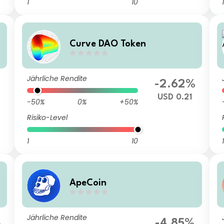
1
10
1
Curve DAO Token
Jährliche Rendite
-2.62%
USD 0.21
-50%
0%
+50%
Risiko-Level
1
10
1
ApeCoin
Jährliche Rendite
%
-4.85%