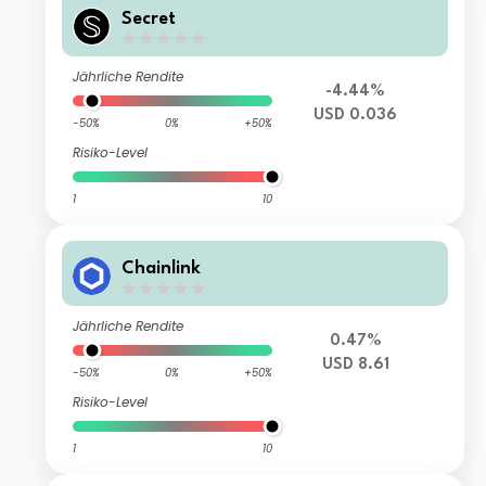
Secret
Jährliche Rendite
-4.44%
USD 0.036
-50%
0%
+50%
Risiko-Level
1
10
Chainlink
Jährliche Rendite
0.47%
USD 8.61
-50%
0%
+50%
Risiko-Level
1
10