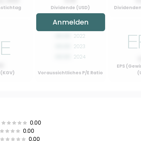
y, 2022
0.00
0
stichtag
Dividende (USD)
Dividenden
Anmelden
00.00
2022
00.00
2023
00.00
2024
00
EPS (Gewi
o (KGV)
Voraussichtliches P/E Ratio
(
0.00
0.00
0.00