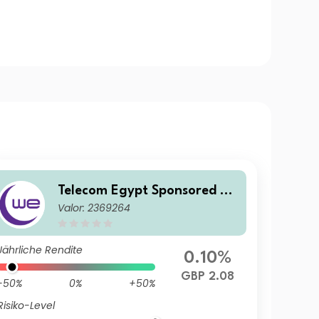
Telecom Egypt Sponsored G
Valor: 2369264
DR RegS
Jährliche Rendite
0.10%
GBP 2.08
-50%
0%
+50%
Risiko-Level