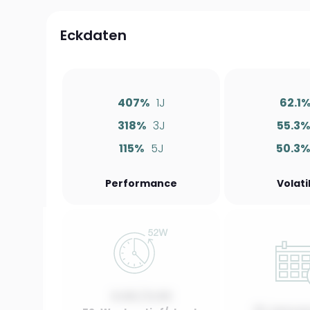
Eckdaten
407%
1J
62.1
318%
3J
55.3
115%
5J
50.3
Performance
Volati
0.00 / 0.00