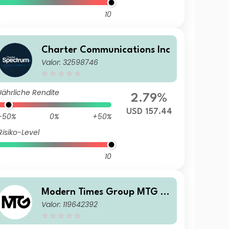
10
Charter Communications Inc
Valor: 32598746
Jährliche Rendite
2.79%
USD 157.44
-50%
0%
+50%
Risiko-Level
10
Modern Times Group MTG A
Valor: 119642392
B