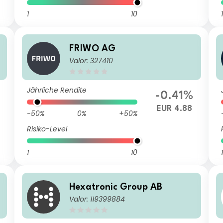
1
10
1
FRIWO AG
Valor: 327410
Jährliche Rendite
-0.41%
EUR 4.88
-50%
0%
+50%
Risiko-Level
1
10
1
Hexatronic Group AB
Valor: 119399884