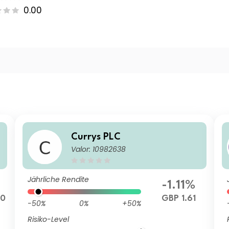
0.00
e
Currys PLC
Valor: 10982638
Jährliche Rendite
%
-1.11%
00
GBP 1.61
-50%
0%
+50%
Risiko-Level