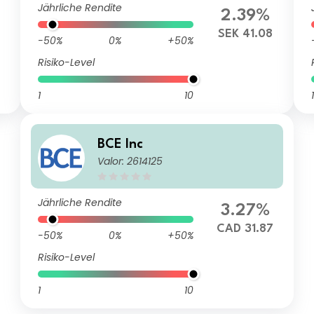
Jährliche Rendite
2.39%
SEK 41.08
-50%
0%
+50%
Risiko-Level
1
10
1
BCE Inc
Valor: 2614125
Jährliche Rendite
3.27%
CAD 31.87
-50%
0%
+50%
Risiko-Level
1
10