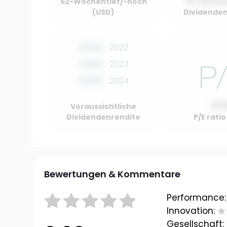
01 Januar
52-Wochentief/-hoch
(USD)
Dividenden
0.00%
2022
0.00%
2023
0.00%
2024
10.
Voraussichtliche
Dividendenrendite
P/E rati
Bewertungen & Kommentare
Performance:
Innovation:
Gesellschaft: