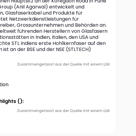
nen Hauptsitz an der Koregaon Road in Pune 
e Group (Anil Agarwal) entwickelt und 
n, Glasfaserkabel und Produkte für 
et Netzwerkdienstleistungen für 
eiber, Grossunternehmen und Behörden an. 
eltweit führenden Herstellern von Glasfasern 
onsstätten in Indien, Italien, den USA und 
hte STL Indiens erste Hohlkernfaser auf den 
ist an der BSE und der NSE (STLTECH) 
Zusammengefasst aus der Quelle mit einem LLM
ion
lights ():
Zusammengefasst aus der Quelle mit einem LLM