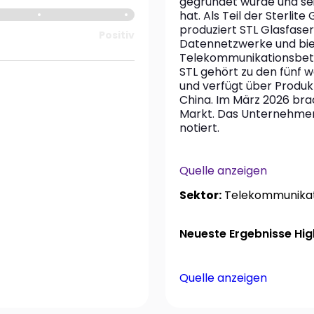
gegründet wurde und sei
hat. Als Teil der Sterlit
produziert STL Glasfaser
Positiv
Datennetzwerke und biet
Telekommunikationsbetr
STL gehört zu den fünf w
und verfügt über Produkti
China. Im März 2026 brac
Markt. Das Unternehmen 
notiert.
Quelle anzeigen
Sektor:
Telekommunikat
Neueste Ergebnisse High
Quelle anzeigen