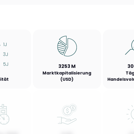
%
1J
%
3J
%
5J
3253 M
30
Marktkapitalisierung
Täg
lität
(USD)
Handelsvol