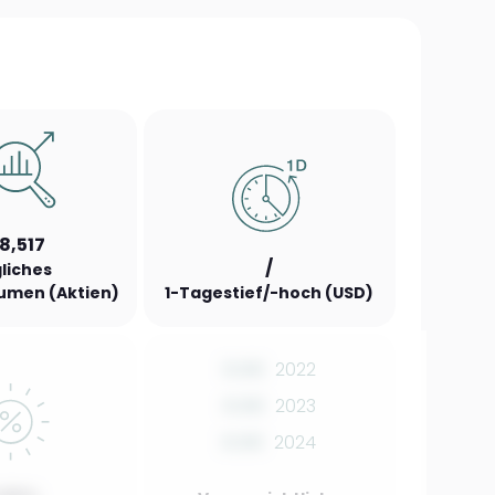
8,517
/
liches
umen (Aktien)
1-Tagestief/-hoch (USD)
0.00
2022
0.00
2023
0.00
2024