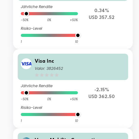
Jährliche Rendite
0.34%
USD 357.52
-50%
0%
+50%
Risiko-Level
1
10
Visa Inc
Valor: 3826452
Jährliche Rendite
-2.15%
USD 362.50
-50%
0%
+50%
Risiko-Level
1
10