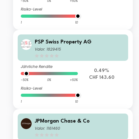
-50%
0%
+50%
Risiko-Level
1
10
PSP Swiss Property AG
Valor: 1829415
Jährliche Rendite
0.49%
CHF 143.60
-50%
0%
+50%
Risiko-Level
1
10
JPMorgan Chase & Co
Valor: 1161460