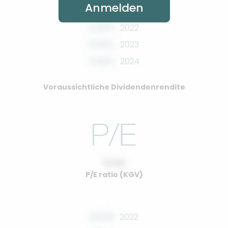
Anmelden
0.00%
2022
0.00%
2023
0.00%
2024
Voraussichtliche Dividendenrendite
10.00
P/E ratio (KGV)
00.00
2022