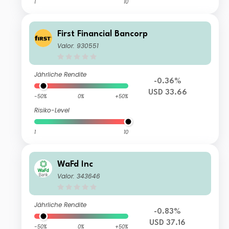
1
10
First Financial Bancorp
Valor: 930551
Jährliche Rendite
-0.36%
USD 33.66
-50%
0%
+50%
Risiko-Level
1
10
WaFd Inc
Valor: 343646
Jährliche Rendite
-0.83%
USD 37.16
-50%
0%
+50%