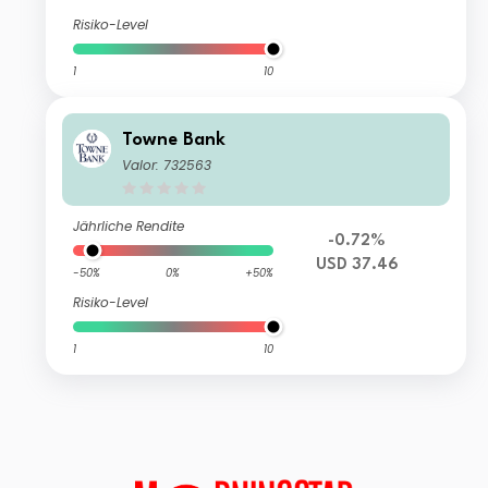
Risiko-Level
1
10
Towne Bank
Valor: 732563
Jährliche Rendite
-0.72%
USD 37.46
-50%
0%
+50%
Risiko-Level
1
10