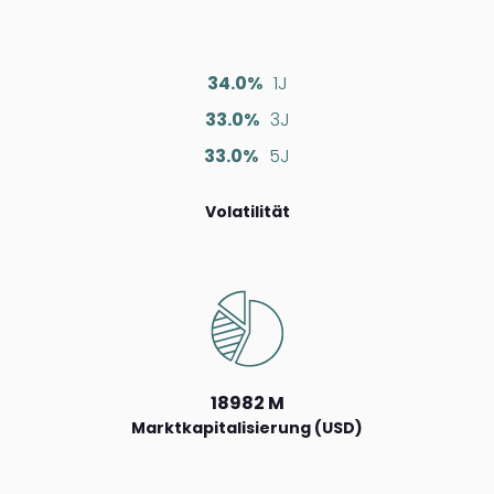
34.0%
1J
33.0%
3J
33.0%
5J
Volatilität
18982 M
Marktkapitalisierung (USD)