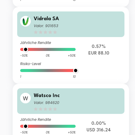
Vidrala SA
Valor: 901653
Jährliche Rendite
0.57%
EUR 88.10
-50%
0%
+50%
Risiko-Level
1
10
Watsco Inc
Valor: 984620
Jährliche Rendite
0.00%
USD 316.24
-50%
0%
+50%