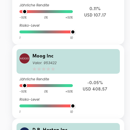
Jährliche Rendite
0.11%
USD 107.17
-50%
0%
+50%
Risiko-Level
1
10
Moog Inc
Valor: 953422
Jährliche Rendite
-0.05%
USD 408.57
-50%
0%
+50%
Risiko-Level
1
10