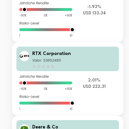
Jährliche Rendite
-1.93%
USD 133.34
-50%
0%
+50%
Risiko-Level
1
10
RTX Corporation
Valor: 53852485
Jährliche Rendite
2.01%
USD 222.31
-50%
0%
+50%
Risiko-Level
1
10
Deere & Co