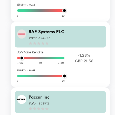
Risiko-Level
1
10
BAE Systems PLC
Valor: 874077
Jährliche Rendite
-1.28%
GBP 21.56
-50%
0%
+50%
Risiko-Level
1
10
Paccar Inc
Valor: 959712