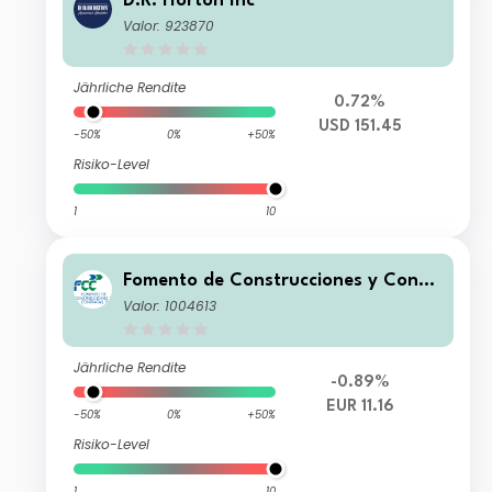
D.R. Horton Inc
Valor: 923870
Jährliche Rendite
0.72%
USD 151.45
-50%
0%
+50%
Risiko-Level
1
10
Fomento de Construcciones y Contr
atas SA
Valor: 1004613
Jährliche Rendite
-0.89%
EUR 11.16
-50%
0%
+50%
Risiko-Level
1
10