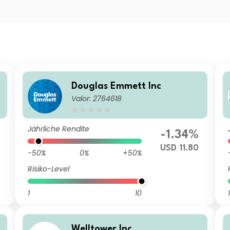
Douglas Emmett Inc
Valor: 2764618
Jährliche Rendite
-1.34%
USD 11.80
-50%
0%
+50%
Risiko-Level
1
10
1
Welltower Inc