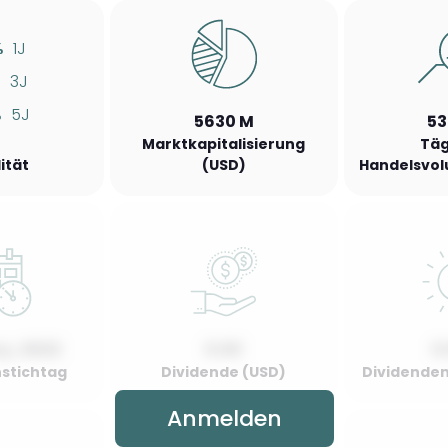
%
1J
%
3J
%
5J
5630 M
53
Marktkapitalisierung
Täg
lität
(USD)
Handelsvol
y, 2022
0.00
0
stichtag
Dividende (USD)
Dividenden
Anmelden