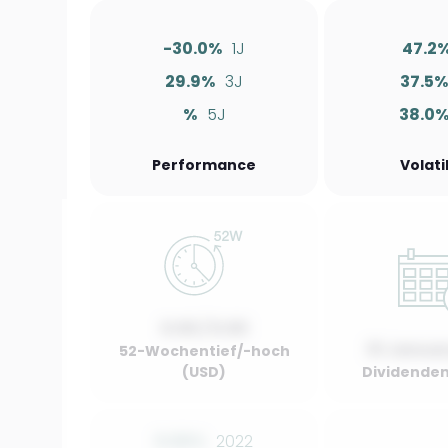
-30.0%
1J
47.2
29.9%
3J
37.5
%
5J
38.0
Performance
Volati
0.00 / 0.00
01 Januar
52-Wochentief/-hoch
(USD)
Dividenden
0.00%
2022