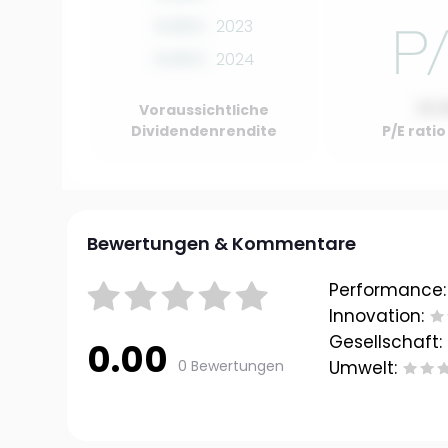
0.00%
2023
0.00%
2024
10.
Voraussichtliche
Dividendenrendite
P/E rati
Bewertungen & Kommentare
Performance:
Innovation:
Gesellschaft:
0.00
0 Bewertungen
Umwelt: