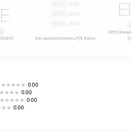
00.00
2022
00.00
2023
00.00
2024
00
EPS (Gewi
o (KGV)
Voraussichtliches P/E Ratio
(
0.00
0.00
0.00
0.00