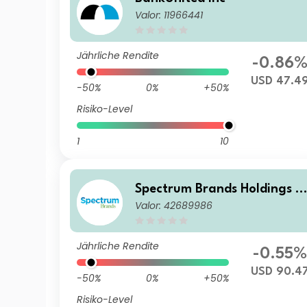
Valor: 11966441
Jährliche Rendite
-0.86
USD 47.4
-50%
0%
+50%
Risiko-Level
1
10
Spectrum Brands Holdings In
Valor: 42689986
c
Jährliche Rendite
-0.55%
USD 90.4
-50%
0%
+50%
Risiko-Level