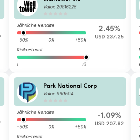
Valor: 29816226
Jährliche Rendite
%
2.45%
9
USD 237.25
-50%
0%
+50%
Risiko-Level
1
10
1
Park National Corp
Valor: 960504
Jährliche Rendite
-1.09%
7
USD 207.82
-50%
0%
+50%
Risiko-Level