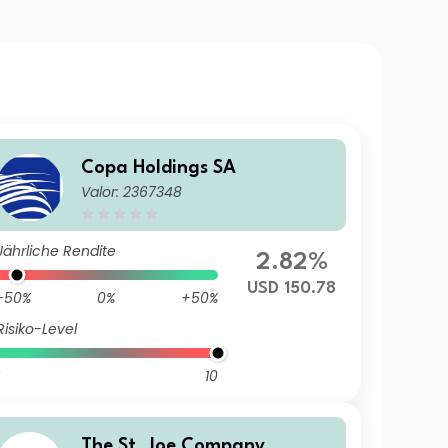
Copa Holdings SA
Valor: 2367348
Jährliche Rendite
2.82%
USD 150.78
-50%
0%
+50%
Risiko-Level
10
The St. Joe Company