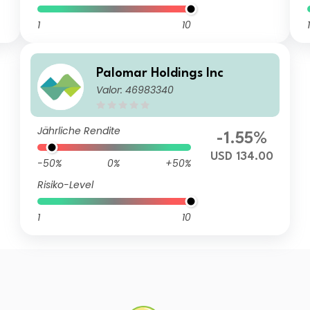
1
10
1
Palomar Holdings Inc
Valor: 46983340
Jährliche Rendite
-1.55%
USD 134.00
-50%
0%
+50%
Risiko-Level
1
10