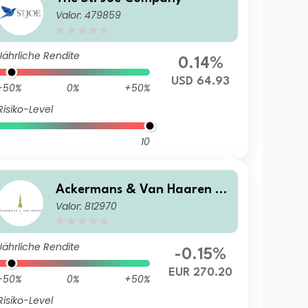
Valor: 479859
Jährliche Rendite
0.14%
USD 64.93
-50%
0%
+50%
Risiko-Level
10
Ackermans & Van Haaren N
Valor: 812970
V
Jährliche Rendite
-0.15%
EUR 270.20
-50%
0%
+50%
Risiko-Level