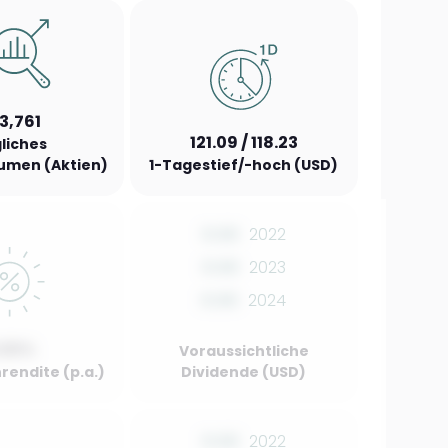
3,761
121.09 / 118.23
liches
umen (Aktien)
1-Tagestief/-hoch (USD)
0.00
2022
0.00
2023
0.00
2024
.00%
Voraussichtliche
rendite (p.a.)
Dividende (USD)
0.00
2022