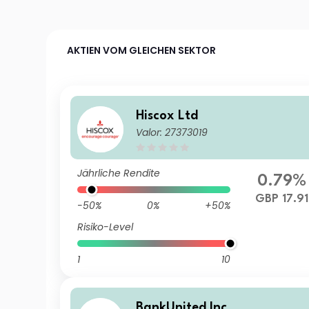
AKTIEN VOM GLEICHEN SEKTOR
Hiscox Ltd
Valor: 27373019
Jährliche Rendite
0.79%
GBP 17.91
-50%
0%
+50%
Risiko-Level
1
10
BankUnited Inc