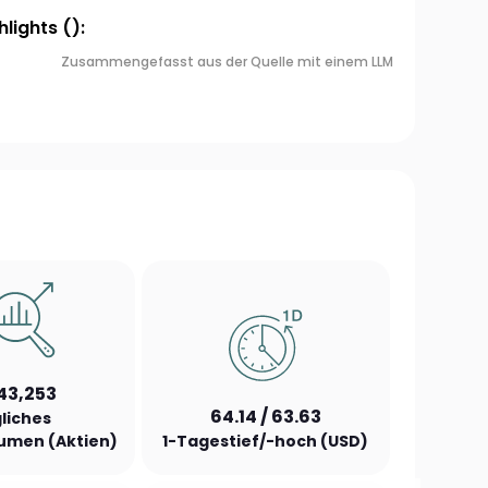
lights ():
Zusammengefasst aus der Quelle mit einem LLM
143,253
64.14 / 63.63
liches
umen (Aktien)
1-Tagestief/-hoch (USD)