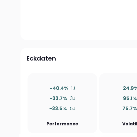
Eckdaten
-40.4%
1J
24.9
-33.7%
3J
95.1%
-33.5%
5J
75.7%
Performance
Volati