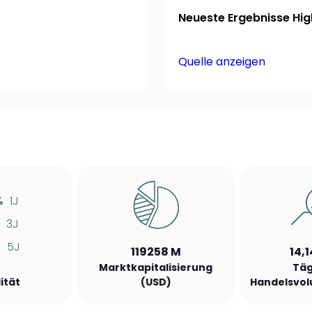
Neueste Ergebnisse High
Quelle anzeigen
%
1J
3J
5J
119258 M
14,
Marktkapitalisierung
Täg
lität
(USD)
Handelsvol