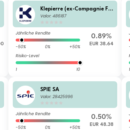
Klepierre (ex-Compagnie Fo
Valor: 486187
nciere Klepierre) SA
Jährliche Rendite
0.89%
00
EUR 38.64
-50%
0%
+50%
Risiko-Level
1
10
1
SPIE SA
Valor: 28425996
Jährliche Rendite
0.50%
EUR 48.38
-50%
0%
+50%