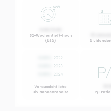
0.00 / 0.00
01 Januar
52-Wochentief/-hoch
(USD)
Dividenden
0.00%
2022
0.00%
2023
0.00%
2024
10.
Voraussichtliche
Dividendenrendite
P/E rati