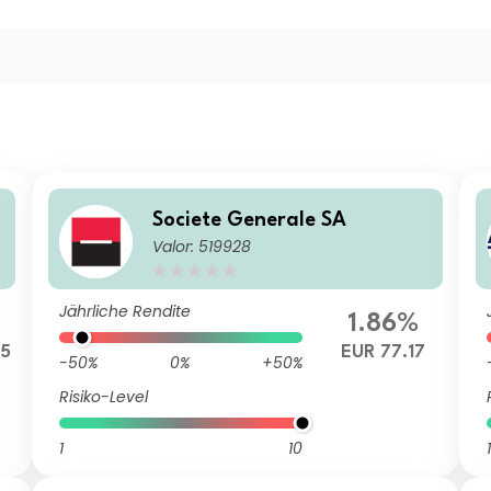
Societe Generale SA
Valor: 519928
Jährliche Rendite
%
1.86%
55
EUR 77.17
-50%
0%
+50%
Risiko-Level
1
10
1