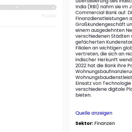
Liberalisierung des indi
India (RBI) nahm sie im J
Commercial Bank auf. Di
Positiv
Finanzdienstleistungen a
Großkundengeschäft und d
einem ausgedehnten Netz
verschiedenen Städten v
gefächerten Kundenstamm
Filialen an wichtigen g
vertreten, die sich an n
indischer Herkunft wende
2022 hat die Bank ihre Po
Wohnungsbaufinanzierung
Wohnungsbaudienstleistu
Einsatz von Technologie 
verschiedene digitale Pl
bieten.
Quelle anzeigen
Sektor:
Finanzen