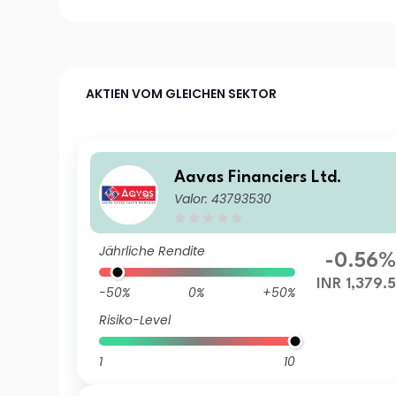
AKTIEN VOM GLEICHEN SEKTOR
Aavas Financiers Ltd.
Valor: 43793530
Jährliche Rendite
-0.56
INR 1,379.
-50%
0%
+50%
Risiko-Level
1
10