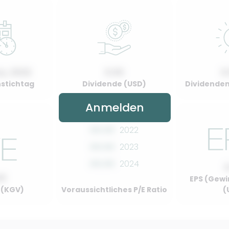
y, 2022
0.00
0
stichtag
Dividende (USD)
Dividenden
Anmelden
00.00
2022
00.00
2023
00.00
2024
00
EPS (Gewi
o (KGV)
Voraussichtliches P/E Ratio
(