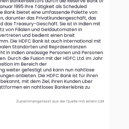
schen Bankensektors durch die Reserve Bank of 
anuar 1995 ihre Tätigkeit als Scheduled 
e Bank bietet eine umfassende Palette von 
n, darunter das Privatkundengeschäft, das 
as Treasury-Geschäft. Sie ist in Indien mit 
 von Filialen und Geldautomaten in 
ertreten und bedient einen breit 
. Die HDFC Bank ist auch international mit 
lobalen Standorten und Repräsentanzen 
icht in Indien ansässige Personen und Personen 
n. Durch die Fusion mit der HDFC Ltd. im Jahr 
sition im Bereich der 
 weiter gefestigt und kann nun nahtlose 
ngen anbieten. Die HDFC Bank ist für ihren 
bekannt, mit dem Ziel, ihren Kunden über 
attformen ein nahtloses Bankerlebnis zu 
Zusammengefasst aus der Quelle mit einem LLM