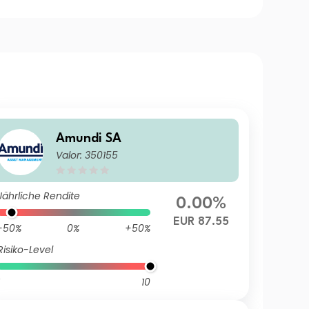
Amundi SA
Valor: 350155
Jährliche Rendite
0.00%
EUR 87.55
-50%
0%
+50%
Risiko-Level
10