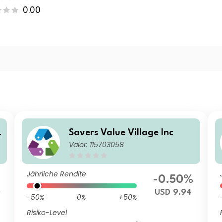
0.00
L
Savers Value Village Inc
Valor: 115703058
Jährliche Rendite
-0.50%
0
USD 9.94
-50%
0%
+50%
Risiko-Level