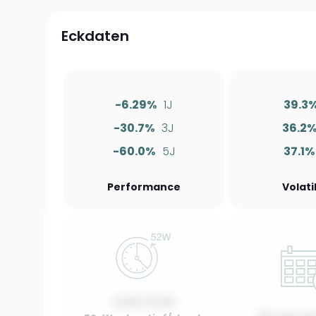
Eckdaten
-6.29%
1J
39.3
-30.7%
3J
36.2
-60.0%
5J
37.1%
Performance
Volati
0.00 / 0.00