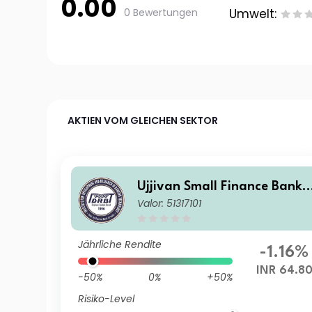
0.00
0 Bewertungen
Umwelt:
AKTIEN VOM GLEICHEN SEKTOR
Ujjivan Small Finance Bank 
Valor: 51317101
td.
Jährliche Rendite
-1.16%
INR 64.8
-50%
0%
+50%
Risiko-Level