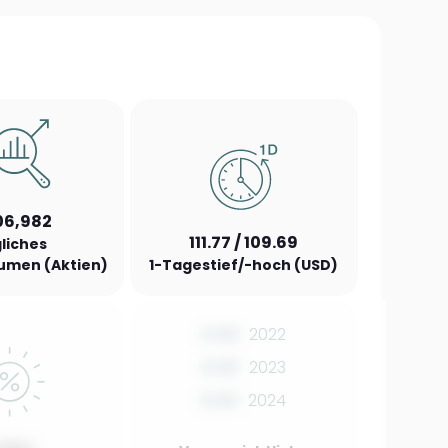
06,982
111.77 / 109.69
liches
umen (Aktien)
1-Tagestief/-hoch (USD)
0.00
2022
0.00
2023
0.00
2024