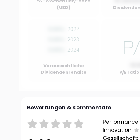
01 Januar
52-Wochentief/-hoch
(USD)
Dividenden
0.00%
2022
0.00%
2023
0.00%
2024
10.
Voraussichtliche
Dividendenrendite
P/E rati
Bewertungen & Kommentare
Performance:
Innovation:
Gesellschaft: