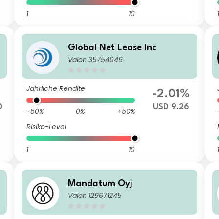
1
10
1
n
Global Net Lease Inc
Valor: 35754046
Jährliche Rendite
-2.01%
0
USD 9.26
-50%
0%
+50%
Risiko-Level
1
10
1
Mandatum Oyj
Valor: 129671245