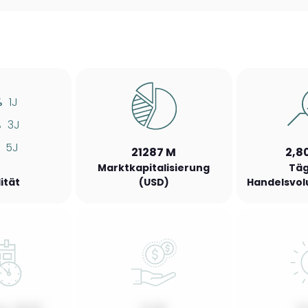
%
1J
%
3J
5J
21287 M
2,8
Marktkapitalisierung
Täg
lität
(USD)
Handelsvol