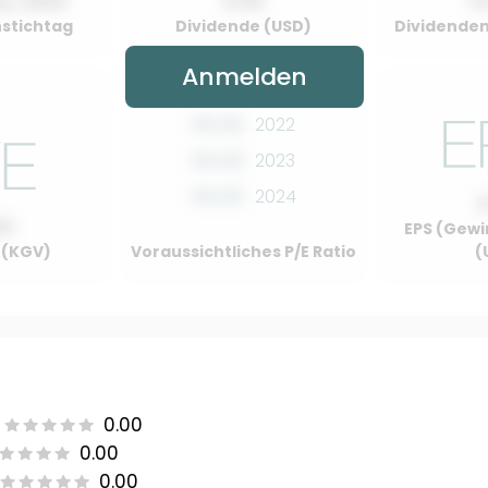
y, 2022
0.00
0
stichtag
Dividende (USD)
Dividenden
Anmelden
00.00
2022
00.00
2023
00.00
2024
00
EPS (Gewi
o (KGV)
Voraussichtliches P/E Ratio
(
0.00
0.00
0.00