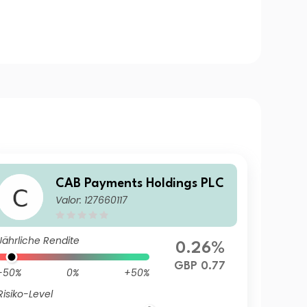
CAB Payments Holdings PLC
Valor: 127660117
Jährliche Rendite
0.26%
GBP 0.77
-50%
0%
+50%
Risiko-Level