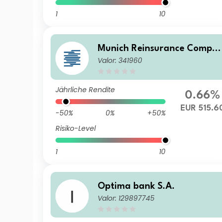
1
10
Munich Reinsurance Compa
Valor: 341960
y
Jährliche Rendite
0.66%
EUR 515.6
-50%
0%
+50%
Risiko-Level
1
10
Optima bank S.A.
Valor: 129897745